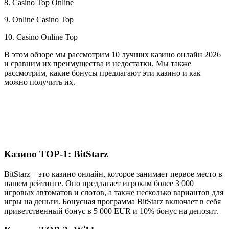
8. Casino Top Online
9. Online Casino Top
10. Casino Online Top
В этом обзоре мы рассмотрим 10 лучших казино онлайн 2026
и сравним их преимущества и недостатки. Мы также
рассмотрим, какие бонусы предлагают эти казино и как
можно получить их.
10 Лучших Казино Онлайн 2026:
Сравнение Платформ и Бонусных
Программ
Казино TOP-1: BitStarz
BitStarz – это казино онлайн, которое занимает первое место в
нашем рейтинге. Оно предлагает игрокам более 3 000
игровых автоматов и слотов, а также несколько вариантов для
игры на деньги. Бонусная программа BitStarz включает в себя
приветственный бонус в 5 000 EUR и 10% бонус на депозит.