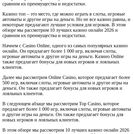
сравним их преимущества и недостатки.
Казино топ – это место, где можно играть в слоты, игровые
автоматы и другие игры на деньги. Но не все казино равны, и
некоторые предлагают лучшие условия для игроков. В этом
обзоре мы рассмотрим 10 лучших казино онлайн 2026 и
сравним их преимущества и недостатки.
Начнем с Casino Online, одного из самых популярных казино
онлайн. Он предлагает более 1 000 игр, включая слоты,
игровые автоматы и другие игры на деньги. Казино Online
также предлагает бонусы для новых игроков и лояльных
клиентов.
Далее мы рассмотрим Online Casino, которое предлагает более
500 игр, включая слоты, игровые автоматы и другие игры на
деньги. Он также предлагает бонусы для новых игроков и
лояльных клиентов.
В следующем абзаце мы рассмотрим Top Casino, которое
предлагает более 1 000 игр, включая слоты, игровые автоматы
и другие игры на деньги. Он также предлагает бонусы для
новых игроков и лояльных клиентов.
В этом обзоре мы рассмотрим 10 лучших казино онлайн 2026