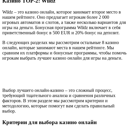
Казино TOP-2: Wildz
Wildz – это казино онлайн, которое занимает второе место в
нашем рейтинге. Оно предлагает игрокам более 2 000
игровых автоматов и слотов, а также несколько вариантов для
игры на деньги. Бонусная программа Wildz включает в себя
приветственный бонус в 500 EUR и 20% бонус на депозит.
В следующих разделах мы рассмотрим остальные 8 казино
онлайн, которые занимают места в нашем рейтинге. Мы
сравним их платформы и бонусные программы, чтобы помочь
игрокам выбрать лучшее казино онлайн для игры на деньги.
Выбор Лучших Казино Онлайн:
Критерии и Методология
Выбор лучшего онлайн-казино – это сложный процесс,
требующий тщательного анализа и сравнения различных
факторов. В этом разделе мы рассмотрим критерии и
методологию, которые помогут вам сделать правильный
выбор.
Критерии для выбора казино онлайн