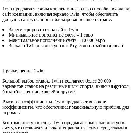
1win предлагает своим клиентам несколько способов входа на
сайт компании, включая зеркало 1win, чтобы обеспечить
доступ к сайту, если он заблокирован в вашей стране.
Зарегистрироваться на сайте 1win
Минимальное пополнение счета – 1 евро
Максимальное пополнение счета – 10 000 евро
Зеркало 1win для доступа к сайту, если он заблокирован
Преимущества и функции 1win
Преимущества 1win:
Большой выбор ставок. 1win предлагает более 20 000
вариантов ставок на различные виды спорта, включая футбол,
баскетбол, теннис, хоккей и другие.
Высокие коэффициенты. 1win предлагает высокие
коэффициенты, что обеспечивает максимальную прибыль для
игроков.
Быстрый доступ к счету. 1win предлагает быстрый доступ к
счету, что позволяет игрокам управлять своими средствами в