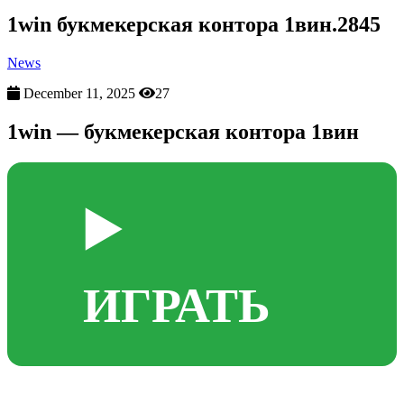
1win букмекерская контора 1вин.2845
News
December 11, 2025
27
1win — букмекерская контора 1вин
▶️
ИГРАТЬ
Содержимое