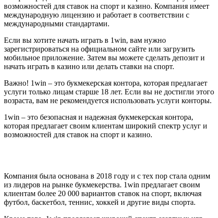
возможностей для ставок на спорт и казино. Компания имеет
международную лицензию и работает в соответствии с
международными стандартами.
Если вы хотите начать играть в 1win, вам нужно
зарегистрироваться на официальном сайте или загрузить
мобильное приложение. Затем вы можете сделать депозит и
начать играть в казино или делать ставки на спорт.
Важно! 1win – это букмекерская контора, которая предлагает
услуги только лицам старше 18 лет. Если вы не достигли этого
возраста, вам не рекомендуется использовать услуги конторы.
1win – это безопасная и надежная букмекерская контора,
которая предлагает своим клиентам широкий спектр услуг и
возможностей для ставок на спорт и казино.
О компании 1win
Компания была основана в 2018 году и с тех пор стала одним
из лидеров на рынке букмекерства. 1win предлагает своим
клиентам более 20 000 вариантов ставок на спорт, включая
футбол, баскетбол, теннис, хоккей и другие виды спорта.