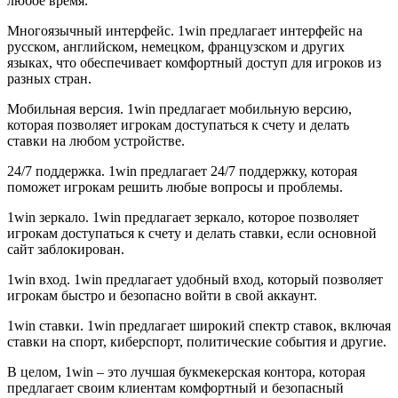
любое время.
Многоязычный интерфейс. 1win предлагает интерфейс на
русском, английском, немецком, французском и других
языках, что обеспечивает комфортный доступ для игроков из
разных стран.
Мобильная версия. 1win предлагает мобильную версию,
которая позволяет игрокам доступаться к счету и делать
ставки на любом устройстве.
24/7 поддержка. 1win предлагает 24/7 поддержку, которая
поможет игрокам решить любые вопросы и проблемы.
1win зеркало. 1win предлагает зеркало, которое позволяет
игрокам доступаться к счету и делать ставки, если основной
сайт заблокирован.
1win вход. 1win предлагает удобный вход, который позволяет
игрокам быстро и безопасно войти в свой аккаунт.
1win ставки. 1win предлагает широкий спектр ставок, включая
ставки на спорт, киберспорт, политические события и другие.
В целом, 1win – это лучшая букмекерская контора, которая
предлагает своим клиентам комфортный и безопасный