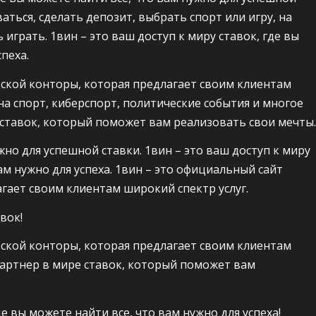
аться, сделать депозит, выбрать спорт или игру, на
играть. 1вин – это ваш доступ к миру ставок, где вы
пеха.
рской конторы, которая предлагает своим клиентам
на спорт, киберспорт, политические события и многое
е ставок, который поможет вам реализовать свои мечты.
жно для успешной ставки. 1вин – это ваш доступ к миру
вам нужно для успеха. 1вин – это официальный сайт
гает своим клиентам широкий спектр услуг.
вок!
рской конторы, которая предлагает своим клиентам
 партнер в мире ставок, который поможет вам
де вы можете найти все, что вам нужно для успеха!