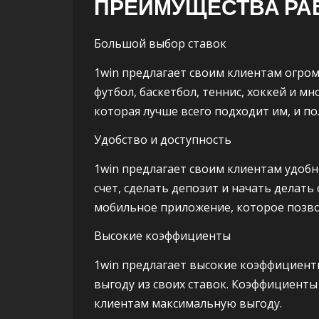
ПРЕИМУЩЕСТВА РАБ
Большой выбор ставок
1win предлагает своим клиентам огро
футбол, баскетбол, теннис, хоккей и мн
которая лучше всего подходит им, и п
Удобство и доступность
1win предлагает своим клиентам удобн
счет, сделать депозит и начать делать
мобильное приложение, которое позвол
Высокие коэффициенты
1win предлагает высокие коэффициент
выгоду из своих ставок. Коэффициенты
клиентам максимальную выгоду.