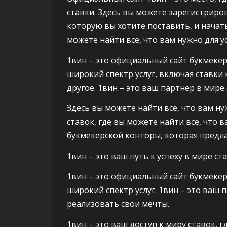
ставки. Здесь вы можете зарегистриров
которую вы хотите поставить, и начать 
можете найти все, что вам нужно для ус
1вин – это официальный сайт букмеке
широкий спектр услуг, включая ставки 
другое. 1вин – это ваш партнер в мир
Здесь вы можете найти все, что вам ну
ставок, где вы можете найти все, что 
букмекерской конторы, которая предла
1вин – это ваш путь к успеху в мире ста
1вин – это официальный сайт букмеке
широкий спектр услуг. 1вин – это ваш
реализовать свои мечты.
1вин – это ваш доступ к миру ставок, г