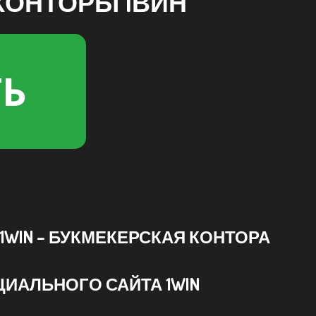
КОНТОРЫ 1ВИН
ТЬ
WIN – БУКМЕКЕРСКАЯ КОНТОРА
ИАЛЬНОГО САЙТА 1WIN