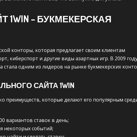
 1WIN – БУКМЕКЕРСКАЯ
ской конторы, которая предлагает своим клиентам
орт, киберспорт и другие виды азартных игр. В 2009 год
на стала одним из лидеров на рынке букмекерских конто
ЬНОГО САЙТА 1WIN
ко преимуществ, которые делают его популярным сред
00 вариантов ставок в день;
я некоторых событий;
ко найти и сделать ставку;