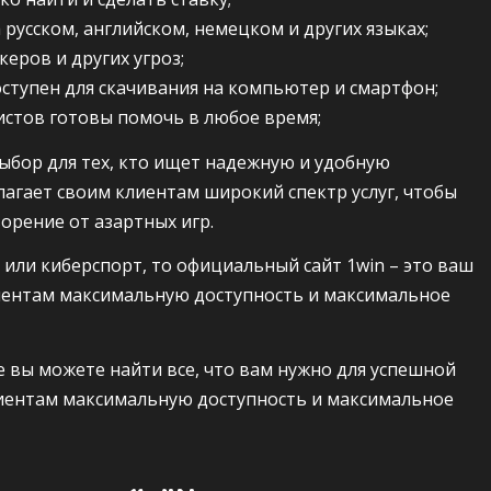
 русском, английском, немецком и других языках;
керов и других угроз;
тупен для скачивания на компьютер и смартфон;
истов готовы помочь в любое время;
ыбор для тех, кто ищет надежную и удобную
агает своим клиентам широкий спектр услуг, чтобы
орение от азартных игр.
т или киберспорт, то официальный сайт 1win – это ваш
иентам максимальную доступность и максимальное
е вы можете найти все, что вам нужно для успешной
лиентам максимальную доступность и максимальное