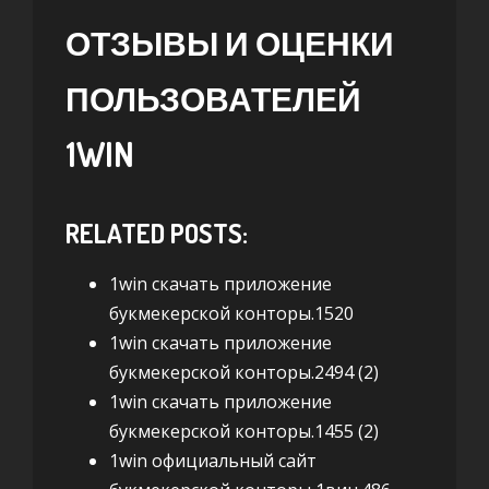
ОТЗЫВЫ И ОЦЕНКИ
ПОЛЬЗОВАТЕЛЕЙ
1WIN
RELATED POSTS:
1win скачать приложение
букмекерской конторы.1520
1win скачать приложение
букмекерской конторы.2494 (2)
1win скачать приложение
букмекерской конторы.1455 (2)
1win официальный сайт