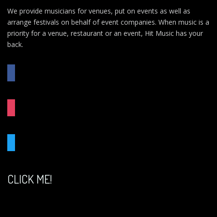
We provide musicians for venues, put on events as well as
arrange festivals on behalf of event companies. When music is a
priority for a venue, restaurant or an event, Hit Music has your
back.
FACEBOOK
INSTAGRAM
TWITTER
CLICK ME!