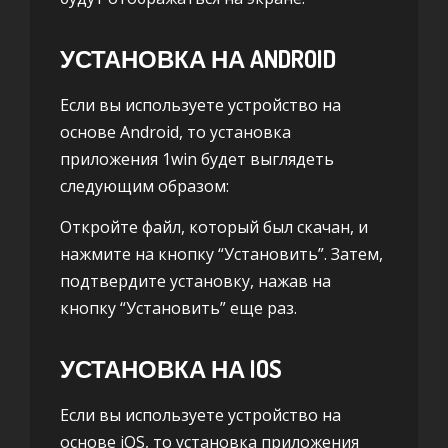
УСТАНОВКА НА ANDROID
Если вы используете устройство на
основе Android, то установка
приложения 1win будет выглядеть
следующим образом:
Откройте файл, который был скачан, и
нажмите на кнопку “Установить”. Затем,
подтвердите установку, нажав на
кнопку “Установить” еще раз.
УСТАНОВКА НА IOS
Если вы используете устройство на
основе iOS, то установка приложения