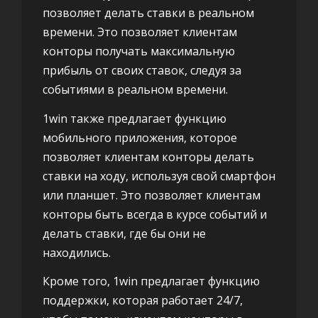
позволяет делать ставки в реальном
времени. Это позволяет клиентам
конторы получать максимальную
прибыль от своих ставок, следуя за
событиями в реальном времени.
1win также предлагает функцию
мобильного приложения, которое
позволяет клиентам конторы делать
ставки на ходу, используя свой смартфон
или планшет. Это позволяет клиентам
конторы быть всегда в курсе событий и
делать ставки, где бы они не
находились.
Кроме того, 1win предлагает функцию
поддержки, которая работает 24/7,