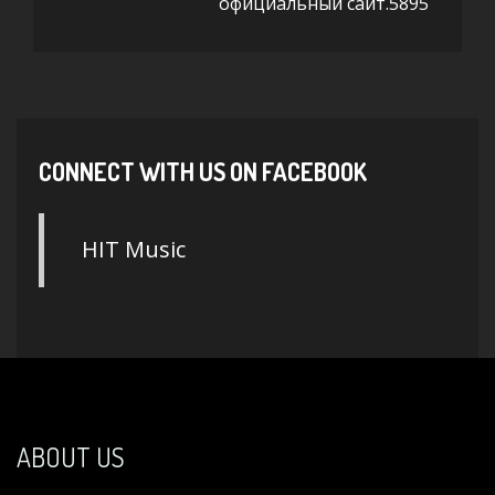
официальный сайт.5895
CONNECT WITH US ON FACEBOOK
HIT Music
ABOUT US