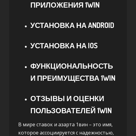
ПРИЛОЖЕНИЯ 1WIN
УСТАНОВКА НА ANDROID
УСТАНОВКА НА IOS
ФУНКЦИОНАЛЬНОСТЬ
И ПРЕИМУЩЕСТВА 1WIN
ОТЗЫВЫ И ОЦЕНКИ
ПОЛЬЗОВАТЕЛЕЙ 1WIN
В мире ставок и азарта 1вин – это имя,
которое ассоциируется с надежностью,