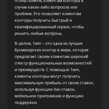
чтобы помочь клиентам конторы в
случае каких-либо вопросов или
проблем. Это позволяет клиентам
конторы получать быстрый и
квалифицированный сервис, чтобы
решить любые вопросы.
В целом, 1win – это одна из лучших
букмекерских контор в мире, которая
предлагает своим клиентам широкий
спектр функциональных возможностей
и преимуществ. С помощью 1win,
клиенты конторы могут получать
максимальную прибыль от своих ставок,
используя функцию live-ставок,
мобильное приложение и функцию
поддержки.