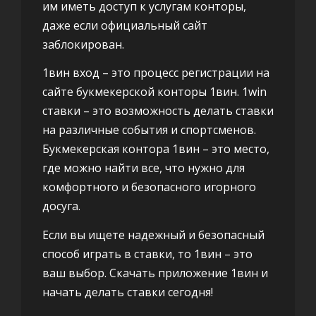
им иметь доступ к услугам конторы,
даже если официальный сайт
заблокирован.
1вин вход – это процесс регистрации на
сайте букмекерской конторы 1вин. 1win
ставки – это возможность делать ставки
на различные события и спортсменов.
Букмекерская контора 1вин – это место,
где можно найти все, что нужно для
комфортного и безопасного игорного
досуга.
Если вы ищете надежный и безопасный
способ играть в ставки, то 1вин – это
ваш выбор. Скачать приложение 1вин и
начать делать ставки сегодня!