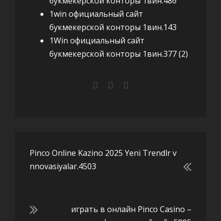
букмекерской конторы 1вин.486
1win официальный сайт
букмекерской конторы 1вин.143
1Win официальный сайт
букмекерской конторы 1вин.377 (2)
Pinco Online Kazino 2025 Yeni Trendlr v
nnovasiyalar.4503
играть в онлайн Pinco Casino –