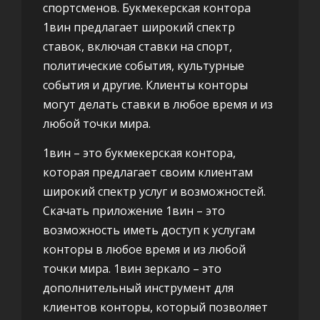
спортсменов. Букмекерская контора
1вин предлагает широкий спектр
ставок, включая ставки на спорт,
политические события, культурные
события и другие. Клиенты конторы
могут делать ставки в любое время и из
любой точки мира.
1вин – это букмекерская контора,
которая предлагает своим клиентам
широкий спектр услуг и возможностей.
Скачать приложение 1вин – это
возможность иметь доступ к услугам
конторы в любое время и из любой
точки мира. 1вин зеркало – это
дополнительный инструмент для
клиентов конторы, который позволяет