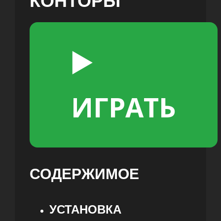
КОНТОРЫ
▶️
ИГРАТЬ
СОДЕРЖИМОЕ
УСТАНОВКА