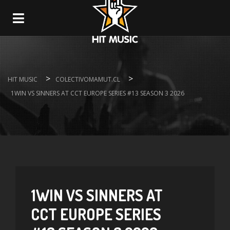
Navigation
>
>
HIT MUSIC
COLECTIVOMAMUT.CL
1WIN VS SINNERS AT CCT EUROPE SERIES #13 SEASON 3 2026
1WIN VS SINNERS AT
CCT EUROPE SERIES