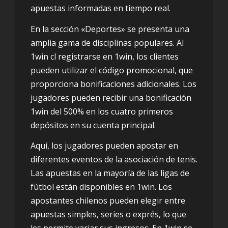
apuestas informadas en tiempo real.
En la sección «Deportes» se presenta una
amplia gama de disciplinas populares. Al
1win cl
registrarse en 1win, los clientes
pueden utilizar el código promocional, que
proporciona bonificaciones adicionales. Los
jugadores pueden recibir una bonificación
1win del 500% en los cuatro primeros
depósitos en su cuenta principal.
Aquí, los jugadores pueden apostar en
diferentes eventos de la asociación de tenis.
Las apuestas en la mayoría de las ligas de
fútbol están disponibles en 1win. Los
apostantes chilenos pueden elegir entre
apuestas simples, series o exprés, lo que