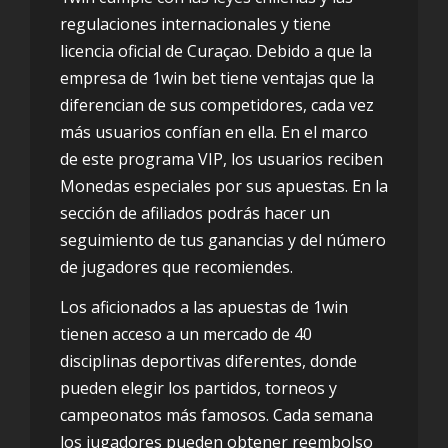
regulaciones internacionales y tiene
licencia oficial de Curaçao. Debido a que la
empresa de 1win bet tiene ventajas que la
diferencian de sus competidores, cada vez
más usuarios confían en ella. En el marco
de este programa VIP, los usuarios reciben
Monedas especiales por sus apuestas. En la
sección de afiliados podrás hacer un
seguimiento de tus ganancias y del número
de jugadores que recomiendes.
Los aficionados a las apuestas de 1win
tienen acceso a un mercado de 40
disciplinas deportivas diferentes, donde
pueden elegir los partidos, torneos y
campeonatos más famosos. Cada semana
los jugadores pueden obtener reembolso