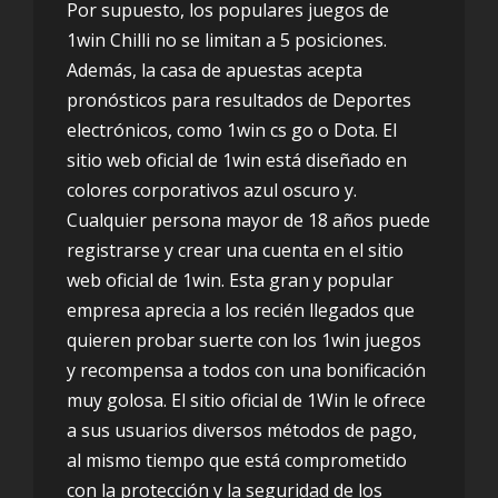
Por supuesto, los populares juegos de
1win Chilli no se limitan a 5 posiciones.
Además, la casa de apuestas acepta
pronósticos para resultados de Deportes
electrónicos, como 1win cs go o Dota. El
sitio web oficial de 1win está diseñado en
colores corporativos azul oscuro y.
Cualquier persona mayor de 18 años puede
registrarse y crear una cuenta en el sitio
web oficial de 1win. Esta gran y popular
empresa aprecia a los recién llegados que
quieren probar suerte con los 1win juegos
y recompensa a todos con una bonificación
muy golosa. El sitio oficial de 1Win le ofrece
a sus usuarios diversos métodos de pago,
al mismo tiempo que está comprometido
con la protección y la seguridad de los