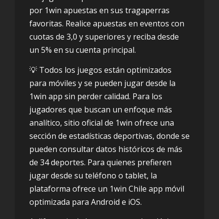
por 1win apuestas en sus tragaperras
favoritas. Realice apuestas en eventos con
cuotas de 3,0 y superiores y reciba desde
un 5% en su cuenta principal.
💡 Todos los juegos están optimizados
para móviles y se pueden jugar desde la
1win app sin perder calidad. Para los
jugadores que buscan un enfoque más
analítico, sitio oficial de 1win ofrece una
sección de estadísticas deportivas, donde se
pueden consultar datos históricos de más
de 34 deportes. Para quienes prefieren
jugar desde su teléfono o tablet, la
plataforma ofrece un 1win Chile app móvil
optimizada para Android e iOS.