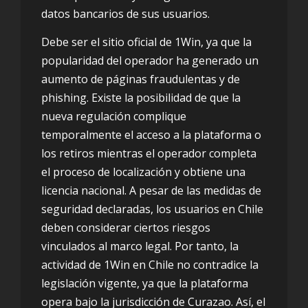
datos bancarios de sus usuarios.
Debe ser el sitio oficial de 1Win, ya que la
popularidad del operador ha generado un
aumento de páginas fraudulentas y de
phishing. Existe la posibilidad de que la
nueva regulación complique
temporalmente el acceso a la plataforma o
los retiros mientras el operador completa
el proceso de localización y obtiene una
licencia nacional. A pesar de las medidas de
seguridad declaradas, los usuarios en Chile
deben considerar ciertos riesgos
vinculados al marco legal. Por tanto, la
actividad de 1Win en Chile no contradice la
legislación vigente, ya que la plataforma
opera bajo la jurisdicción de Curazao. Así, el