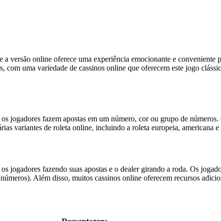
e a versão online oferece uma experiência emocionante e conveniente p
s, com uma variedade de cassinos online que oferecem este jogo clássi
nde os jogadores fazem apostas em um número, cor ou grupo de números
ias variantes de roleta online, incluindo a roleta europeia, americana e
om os jogadores fazendo suas apostas e o dealer girando a roda. Os joga
úmeros). Além disso, muitos cassinos online oferecem recursos adiciona
e