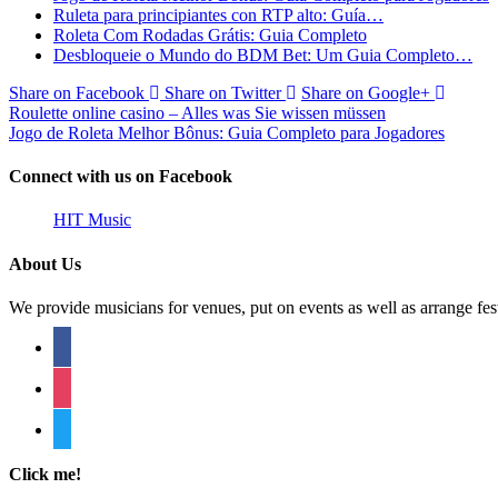
Ruleta para principiantes con RTP alto: Guía…
Roleta Com Rodadas Grátis: Guia Completo
Desbloqueie o Mundo do BDM Bet: Um Guia Completo…
Share on Facebook
Share on Twitter
Share on Google+
Roulette online casino – Alles was Sie wissen müssen
Jogo de Roleta Melhor Bônus: Guia Completo para Jogadores
Connect with us on Facebook
HIT Music
About Us
We provide musicians for venues, put on events as well as arrange fes
facebook
instagram
twitter
Click me!