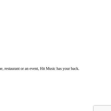
e, restaurant or an event, Hit Music has your back.