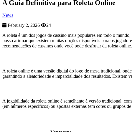
A Guia Definitiva para Roleta Online
News
February 2, 2026
24
A roleta é um dos jogos de cassino mais populares em todo o mundo, 
posso afirmar que existem muitas opções disponíveis para os jogadore
recomendações de cassinos onde você pode desfrutar da roleta online.
Características da Roleta Online
A roleta online é uma versão digital do jogo de mesa tradicional, o
garantindo a aleatoriedade e imparcialidade dos resultados. Existem vár
Jogabilidade e Recursos da Roleta Online
A jogabilidade da roleta online é semelhante à versão tradicional, c
(em números específicos) ou apostas externas (em cores ou grupos de n
Vantagens e Desvantagens da Roleta Onlin