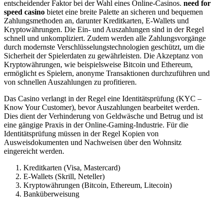
entscheidender Faktor bei der Wahl eines Online-Casinos.
need for
speed casino
bietet eine breite Palette an sicheren und bequemen
Zahlungsmethoden an, darunter Kreditkarten, E-Wallets und
Kryptowährungen. Die Ein- und Auszahlungen sind in der Regel
schnell und unkompliziert. Zudem werden alle Zahlungsvorgänge
durch modernste Verschlüsselungstechnologien geschützt, um die
Sicherheit der Spielerdaten zu gewährleisten. Die Akzeptanz von
Kryptowährungen, wie beispielsweise Bitcoin und Ethereum,
ermöglicht es Spielern, anonyme Transaktionen durchzuführen und
von schnellen Auszahlungen zu profitieren.
Das Casino verlangt in der Regel eine Identitätsprüfung (KYC –
Know Your Customer), bevor Auszahlungen bearbeitet werden.
Dies dient der Verhinderung von Geldwäsche und Betrug und ist
eine gängige Praxis in der Online-Gaming-Industrie. Für die
Identitätsprüfung müssen in der Regel Kopien von
Ausweisdokumenten und Nachweisen über den Wohnsitz
eingereicht werden.
Kreditkarten (Visa, Mastercard)
E-Wallets (Skrill, Neteller)
Kryptowährungen (Bitcoin, Ethereum, Litecoin)
Banküberweisung
Kundenservice und