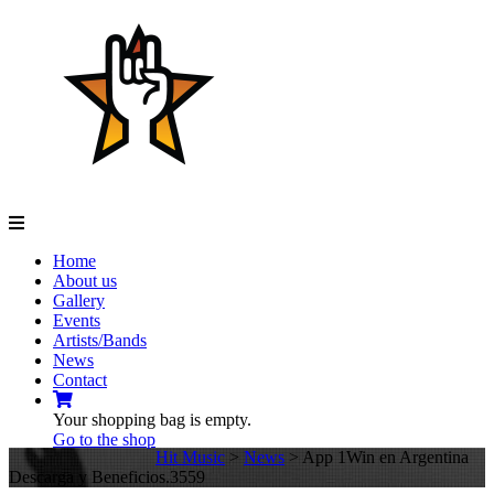
Navigation
Home
About us
Gallery
Events
Artists/Bands
News
Contact
Your shopping bag is empty.
Go to the shop
Hit Music
>
News
>
App 1Win en Argentina
Descarga y Beneficios.3559