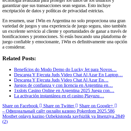
tecnología avanzada para proteger los datos de los usuarios y
garantizar que sus transacciones sean seguras. Esto incluye
encriptación de datos y políticas de privacidad estrictas.
En resumen, usar 1Win en Argentina no solo proporciona una gran
variedad de juegos y una experiencia de juego segura, sino también
un excelente servicio al cliente y oportunidades de ganar a través de
bonificaciones y promociones. Si estás buscando una plataforma de
juego confiable y emocionante, 1Win es definitivamente una opción
a considerar.
Related Posts:
Benefícios do Modo Demo do Lucky Jet para Novos…
Descarga Y Ejecuta Juds Video Chat Al Azar En Laptop…
Descarga Y Ejecuta Juds Video Chat Al Azar En…
Juegos de confianza y con licencia en Argentina en…
1xslots Casino Online en Argentina 2025 Juega con…
La activación instantánea en el casino Playuzu…
Share on Facebook
Share on Twitter
Share on Google+
– Официальный сайт онлайн казино Pokerdom 2025.586
Mostbet onlayn kazino Ozbekistonda xavfsizlik va litsenziya.2849
(2)