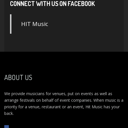
CONNECT WITH US ON FACEBOOK
HIT Music
ABOUT US
We provide musicians for venues, put on events as well as
arrange festivals on behalf of event companies. When music is a
priority for a venue, restaurant or an event, Hit Music has your
back.