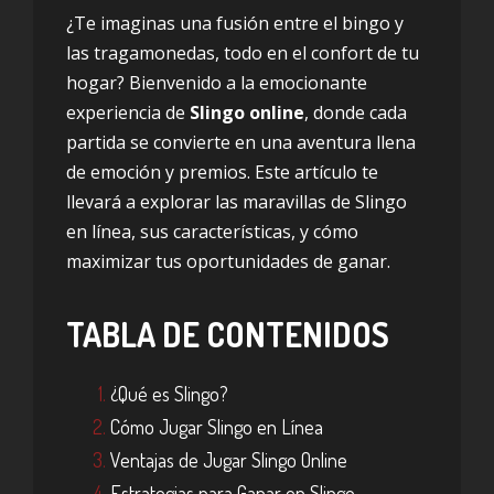
¿Te imaginas una fusión entre el bingo y
las tragamonedas, todo en el confort de tu
hogar? Bienvenido a la emocionante
experiencia de
Slingo online
, donde cada
partida se convierte en una aventura llena
de emoción y premios. Este artículo te
llevará a explorar las maravillas de Slingo
en línea, sus características, y cómo
maximizar tus oportunidades de ganar.
TABLA DE CONTENIDOS
¿Qué es Slingo?
Cómo Jugar Slingo en Línea
Ventajas de Jugar Slingo Online
Estrategias para Ganar en Slingo