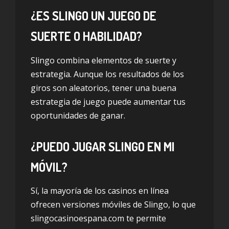
¿ES SLINGO UN JUEGO DE
SUERTE O HABILIDAD?
Slingo combina elementos de suerte y
estrategia. Aunque los resultados de los
giros son aleatorios, tener una buena
estrategia de juego puede aumentar tus
oportunidades de ganar.
¿PUEDO JUGAR SLINGO EN MI
MÓVIL?
Sí, la mayoría de los casinos en línea
ofrecen versiones móviles de Slingo, lo que
slingocasinoespana.com
te permite