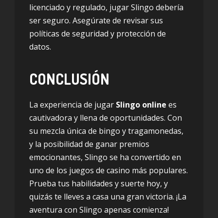
licenciado y regulado, jugar Slingo debería
ser seguro. Asegúrate de revisar sus
políticas de seguridad y protección de
datos.
CONCLUSIÓN
La experiencia de jugar
Slingo online
es
cautivadora y llena de oportunidades. Con
su mezcla única de bingo y tragamonedas,
y la posibilidad de ganar premios
emocionantes, Slingo se ha convertido en
uno de los juegos de casino más populares.
Prueba tus habilidades y suerte hoy, y
quizás te lleves a casa una gran victoria. ¡La
aventura con Slingo apenas comienza!