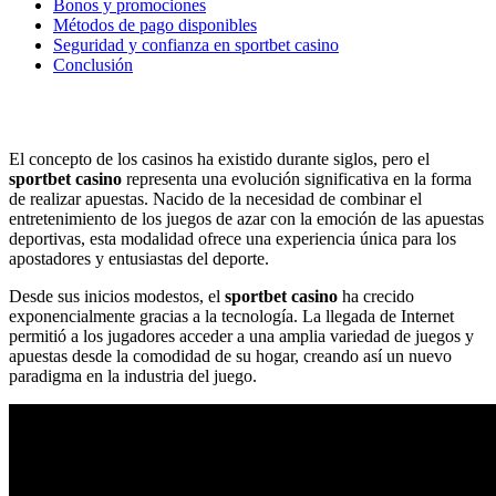
Bonos y promociones
Métodos de pago disponibles
Seguridad y confianza en sportbet casino
Conclusión
Orígenes del sportbet casino
El concepto de los casinos ha existido durante siglos, pero el
sportbet casino
representa una evolución significativa en la forma
de realizar apuestas. Nacido de la necesidad de combinar el
entretenimiento de los juegos de azar con la emoción de las apuestas
deportivas, esta modalidad ofrece una experiencia única para los
apostadores y entusiastas del deporte.
Desde sus inicios modestos, el
sportbet casino
ha crecido
exponencialmente gracias a la tecnología. La llegada de Internet
permitió a los jugadores acceder a una amplia variedad de juegos y
apuestas desde la comodidad de su hogar, creando así un nuevo
paradigma en la industria del juego.