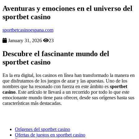
Aventuras y emociones en el universo del
sportbet casino
sportbetcasinoespana.com
January 31, 2026
23
Descubre el fascinante mundo del
sportbet casino
En la era digital, los casinos en línea han transformado la manera en
que disfrutamos de los juegos de azar y las apuestas. Uno de los
nombres que ha resonado con fuerza en este ámbito es
sportbet
casino
. Este artículo te llevará a un recorrido por todo lo que este
emocionante mundo tiene para ofrecer, desde sus orígenes hasta sus
características más destacadas.
Tabla de Contenidos
Orígenes del sportbet casino
Ofertas de juegos en sportbet casino