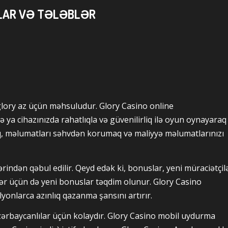
SLAR VƏ TƏLƏBLƏR
lory az
üçün məhsuludur. Glory Casino online
 ya cihazınızda rahatlıqla və güvenilirliq ilə oyun oynayaraq
aq, məlumatları səhvdən korumaq və maliyyə məlumatlarınızı
rindən qəbul edilir. Qeyd edək ki, bonuslar, yeni müraciətçil
lər üçün də yeni bonuslar təqdim olunur. Glory Casino
yonlarca azınlıq qazanma şansını artırır.
Azərbaycanlılar üçün kolaydır. Glory Casino mobil uydurma