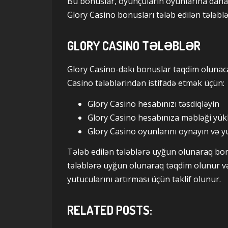
Bu bonuslar, oyunçuların oyunlarına daha ç
Glory Casino bonusları tələb edilən tələb
GLORY CASINO TƏLƏBLƏR
Glory Casino-dakı bonuslar təqdim olunaca
Casino tələblərindən istifadə etmək üçün:
Glory Casino hesabınızı təsdiqləyin
Glory Casino hesabınıza məbləği yük
Glory Casino oyunlarını oynayın və yu
Tələb edilən tələblərə uyğun olunaraq bon
tələblərə uyğun olunaraq təqdim olunur v
yutucularını artırması üçün təklif olunur.
RELATED POSTS: