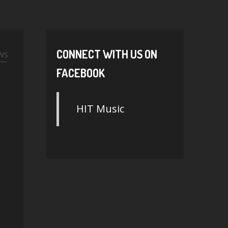
CONNECT WITH US ON
WS
FACEBOOK
HIT Music