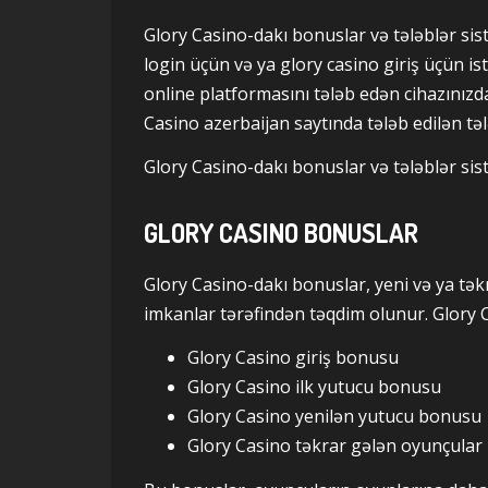
Glory Casino-dakı bonuslar və tələblər sis
login üçün və ya glory casino giriş üçün is
online platformasını tələb edən cihazınızd
Casino azerbaijan saytında tələb edilən tə
Glory Casino-dakı bonuslar və tələblər si
GLORY CASINO BONUSLAR
Glory Casino-dakı bonuslar, yeni və ya tə
imkanlar tərəfindən təqdim olunur. Glory C
Glory Casino giriş bonusu
Glory Casino ilk yutucu bonusu
Glory Casino yenilən yutucu bonusu
Glory Casino təkrar gələn oyunçular