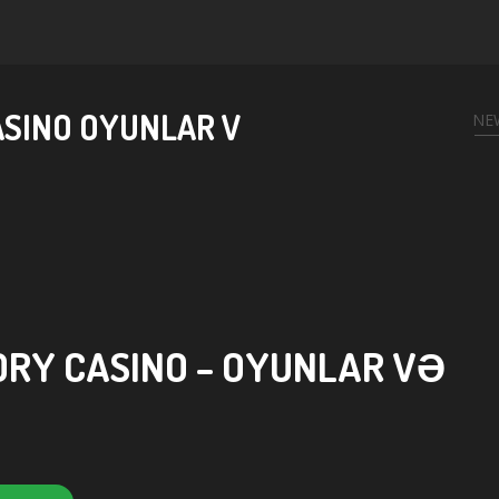
SINO OYUNLAR V
NE
RY CASINO – OYUNLAR VƏ