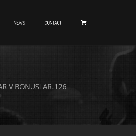
NEWS
CONTACT
R V BONUSLAR.126