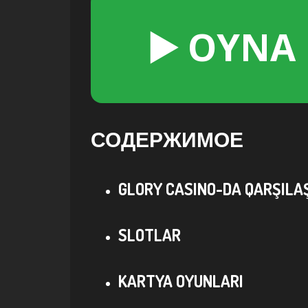
▶️ OYNA
СОДЕРЖИМОЕ
GLORY CASINO-DA QARŞILA
SLOTLAR
KARTYA OYUNLARI