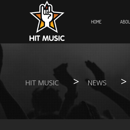
HOME
ABOU
>
>
HIT MUSIC
NEWS