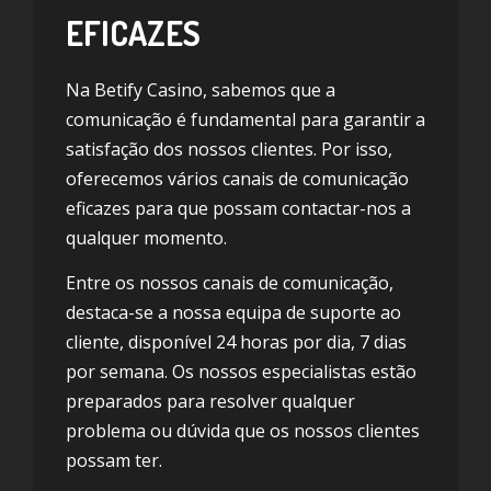
EFICAZES
Na Betify Casino, sabemos que a
comunicação é fundamental para garantir a
satisfação dos nossos clientes. Por isso,
oferecemos vários canais de comunicação
eficazes para que possam contactar-nos a
qualquer momento.
Entre os nossos canais de comunicação,
destaca-se a nossa equipa de suporte ao
cliente, disponível 24 horas por dia, 7 dias
por semana. Os nossos especialistas estão
preparados para resolver qualquer
problema ou dúvida que os nossos clientes
possam ter.