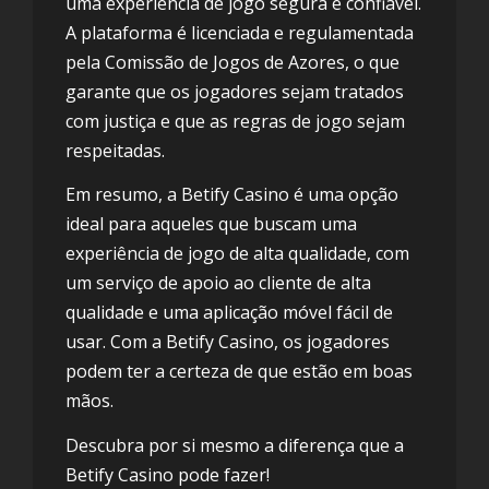
uma experiência de jogo segura e confiável.
A plataforma é licenciada e regulamentada
pela Comissão de Jogos de Azores, o que
garante que os jogadores sejam tratados
com justiça e que as regras de jogo sejam
respeitadas.
Em resumo, a Betify Casino é uma opção
ideal para aqueles que buscam uma
experiência de jogo de alta qualidade, com
um serviço de apoio ao cliente de alta
qualidade e uma aplicação móvel fácil de
usar. Com a Betify Casino, os jogadores
podem ter a certeza de que estão em boas
mãos.
Descubra por si mesmo a diferença que a
Betify Casino pode fazer!