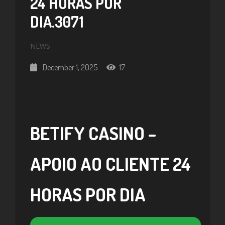
24 HORAS POR
DIA.3071
NEWS
December 1, 2025
17
BETIFY CASINO –
APOIO AO CLIENTE 24
HORAS POR DIA