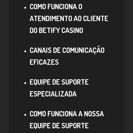
COMO FUNCIONA O
ATENDIMENTO AO CLIENTE
DO BETIFY CASINO
CANAIS DE COMUNICAÇÃO
EFICAZES
EQUIPE DE SUPORTE
ESPECIALIZADA
COMO FUNCIONA A NOSSA
EQUIPE DE SUPORTE