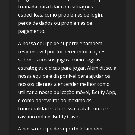
treinada para lidar com situações
específicas, como problemas de login,
perda de dados ou problemas de
pagamento.
A nossa equipe de suporte é também
responsável por fornecer informações
sobre os nossos jogos, como regras,
estratégias e dicas para jogar. Além disso, a
nossa equipe é disponível para ajudar os
nossos clientes a entender melhor como
utilizar a nossa aplicação móvel, Betify App,
e como aproveitar ao máximo as
funcionalidades da nossa plataforma de
cassino online, Betify Casino.
A nossa equipe de suporte é também