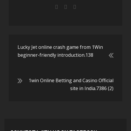
Lucky Jet online crash game from 1Win
beginner-friendly introduction.138
1win Online Betting and Casino Official
site in India.7386 (2)