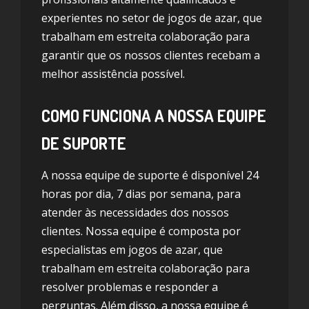
experientes no setor de jogos de azar, que
trabalham em estreita colaboração para
garantir que os nossos clientes recebam a
melhor assistência possível.
COMO FUNCIONA A NOSSA EQUIPE
DE SUPORTE
A nossa equipe de suporte é disponível 24
horas por dia, 7 dias por semana, para
atender às necessidades dos nossos
clientes. Nossa equipe é composta por
especialistas em jogos de azar, que
trabalham em estreita colaboração para
resolver problemas e responder a
perguntas. Além disso, a nossa equipe é