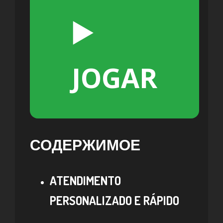
▶️
JOGAR
СОДЕРЖИМОЕ
ATENDIMENTO
PERSONALIZADO E RÁPIDO