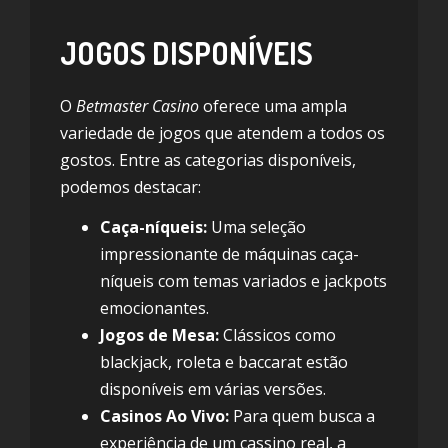
JOGOS DISPONÍVEIS
O
Betmaster Casino
oferece uma ampla
variedade de jogos que atendem a todos os
gostos. Entre as categorias disponíveis,
podemos destacar:
Caça-níqueis:
Uma seleção
impressionante de máquinas caça-
níqueis com temas variados e jackpots
emocionantes.
Jogos de Mesa:
Clássicos como
blackjack, roleta e baccarat estão
disponíveis em várias versões.
Casinos Ao Vivo:
Para quem busca a
experiência de um cassino real, a