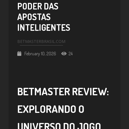
PODER DAS
APOSTAS
INTELIGENTES
BETMASTERBRASIL.COM
February 10, 2026
24
BETMASTER REVIEW:
EXPLORANDO O
UNIVERSO DO JOGO