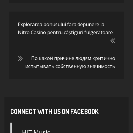
Explorarea bonusului fara depunere la
Nitro Casino pentru câștiguri fulgerătoare
По какой причине людям критично
испытывать собственную значимость
CONNECT WITH US ON FACEBOOK
HIT Music