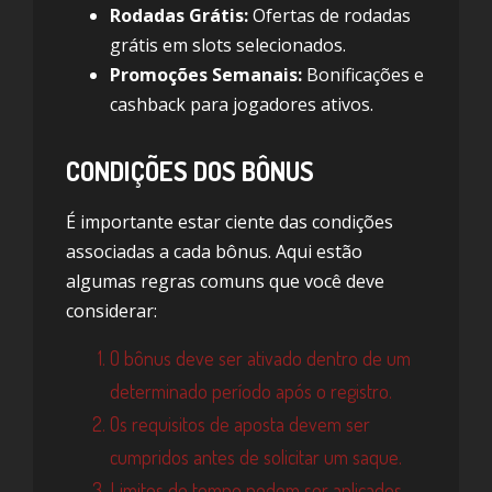
Rodadas Grátis:
Ofertas de rodadas
grátis em slots selecionados.
Promoções Semanais:
Bonificações e
cashback para jogadores ativos.
CONDIÇÕES DOS BÔNUS
É importante estar ciente das condições
associadas a cada bônus. Aqui estão
algumas regras comuns que você deve
considerar:
O bônus deve ser ativado dentro de um
determinado período após o registro.
Os requisitos de aposta devem ser
cumpridos antes de solicitar um saque.
Limites de tempo podem ser aplicados