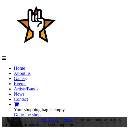
Navigation
Home
About us
Gallery
Events
Artists/Bands
News
Contact
Your shopping bag is empty.
Go to the shop
Hit Music
>
News
>
Безопасный доступ к
личным данным через 1хбет зеркало