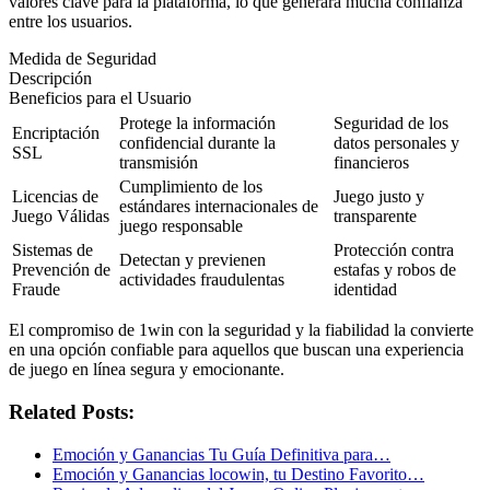
valores clave para la plataforma, lo que generara mucha confianza
entre los usuarios.
Medida de Seguridad
Descripción
Beneficios para el Usuario
Protege la información
Seguridad de los
Encriptación
confidencial durante la
datos personales y
SSL
transmisión
financieros
Cumplimiento de los
Licencias de
Juego justo y
estándares internacionales de
Juego Válidas
transparente
juego responsable
Sistemas de
Protección contra
Detectan y previenen
Prevención de
estafas y robos de
actividades fraudulentas
Fraude
identidad
El compromiso de 1win con la seguridad y la fiabilidad la convierte
en una opción confiable para aquellos que buscan una experiencia
de juego en línea segura y emocionante.
Related Posts:
Emoción y Ganancias Tu Guía Definitiva para…
Emoción y Ganancias locowin, tu Destino Favorito…