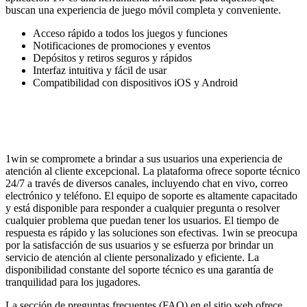
buscan una experiencia de juego móvil completa y conveniente.
Acceso rápido a todos los juegos y funciones
Notificaciones de promociones y eventos
Depósitos y retiros seguros y rápidos
Interfaz intuitiva y fácil de usar
Compatibilidad con dispositivos iOS y Android
Atención al Cliente 24/7: Soporte
Continuo
1win se compromete a brindar a sus usuarios una experiencia de
atención al cliente excepcional. La plataforma ofrece soporte técnico
24/7 a través de diversos canales, incluyendo chat en vivo, correo
electrónico y teléfono. El equipo de soporte es altamente capacitado
y está disponible para responder a cualquier pregunta o resolver
cualquier problema que puedan tener los usuarios. El tiempo de
respuesta es rápido y las soluciones son efectivas. 1win se preocupa
por la satisfacción de sus usuarios y se esfuerza por brindar un
servicio de atención al cliente personalizado y eficiente. La
disponibilidad constante del soporte técnico es una garantía de
tranquilidad para los jugadores.
La sección de preguntas frecuentes (FAQ) en el sitio web ofrece