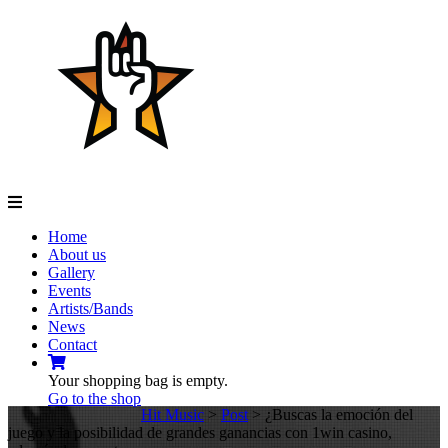
Navigation
Home
About us
Gallery
Events
Artists/Bands
News
Contact
Your shopping bag is empty.
Go to the shop
Hit Music
>
Post
>
¿Buscas la emoción del
juego y la posibilidad de grandes ganancias con 1win casino,