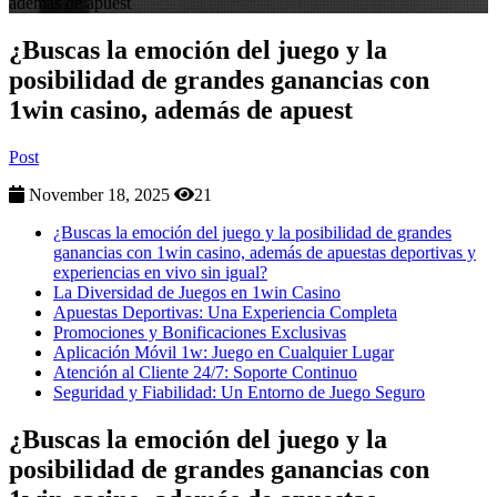
además de apuest
¿Buscas la emoción del juego y la
posibilidad de grandes ganancias con
1win casino, además de apuest
Post
November 18, 2025
21
¿Buscas la emoción del juego y la posibilidad de grandes
ganancias con 1win casino, además de apuestas deportivas y
experiencias en vivo sin igual?
La Diversidad de Juegos en 1win Casino
Apuestas Deportivas: Una Experiencia Completa
Promociones y Bonificaciones Exclusivas
Aplicación Móvil 1w: Juego en Cualquier Lugar
Atención al Cliente 24/7: Soporte Continuo
Seguridad y Fiabilidad: Un Entorno de Juego Seguro
¿Buscas la emoción del juego y la
posibilidad de grandes ganancias con