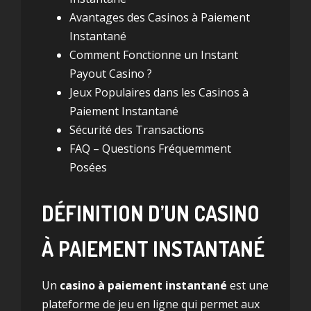
Avantages des Casinos à Paiement
Instantané
Comment Fonctionne un Instant
Payout Casino ?
Jeux Populaires dans les Casinos à
Paiement Instantané
Sécurité des Transactions
FAQ – Questions Fréquemment
Posées
DÉFINITION D’UN CASINO
À PAIEMENT INSTANTANÉ
Un
casino à paiement instantané
est une
plateforme de jeu en ligne qui permet aux