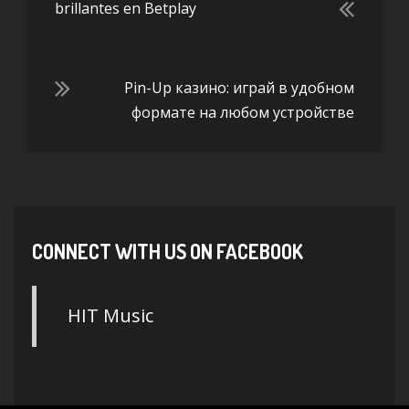
brillantes en Betplay
Pin-Up казино: играй в удобном
формате на любом устройстве
CONNECT WITH US ON FACEBOOK
HIT Music