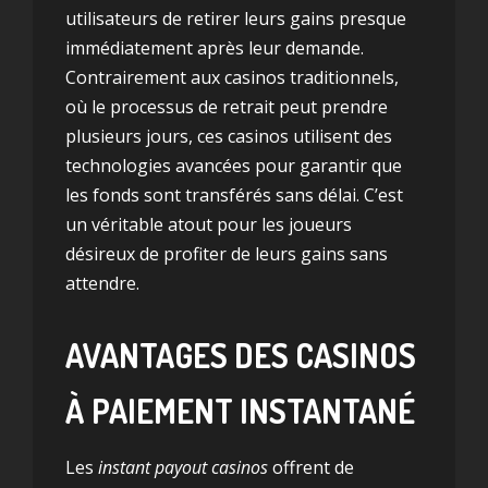
utilisateurs de retirer leurs gains presque
immédiatement après leur demande.
Contrairement aux casinos traditionnels,
où le processus de retrait peut prendre
plusieurs jours, ces casinos utilisent des
technologies avancées pour garantir que
les fonds sont transférés sans délai. C’est
un véritable atout pour les joueurs
désireux de profiter de leurs gains sans
attendre.
AVANTAGES DES CASINOS
À PAIEMENT INSTANTANÉ
Les
instant payout casinos
offrent de