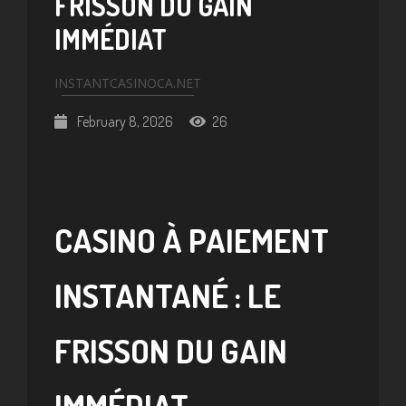
FRISSON DU GAIN
IMMÉDIAT
INSTANTCASINOCA.NET
February 8, 2026
26
CASINO À PAIEMENT
INSTANTANÉ : LE
FRISSON DU GAIN