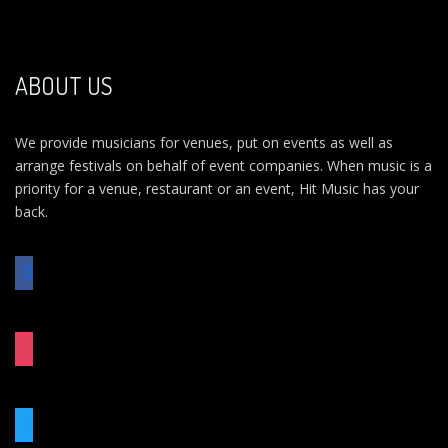
ABOUT US
We provide musicians for venues, put on events as well as
arrange festivals on behalf of event companies. When music is a
priority for a venue, restaurant or an event, Hit Music has your
back.
FACEBOOK
INSTAGRAM
TWITTER