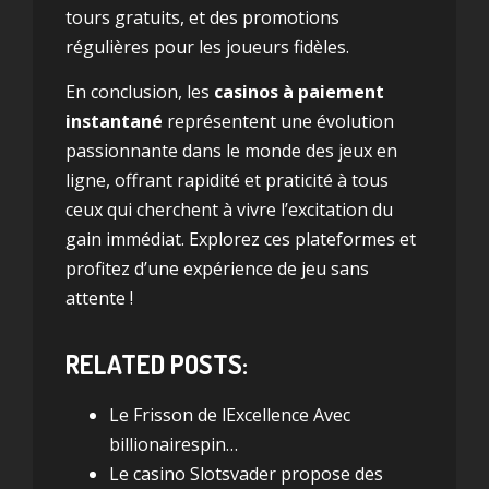
tours gratuits, et des promotions
régulières pour les joueurs fidèles.
En conclusion, les
casinos à paiement
instantané
représentent une évolution
passionnante dans le monde des jeux en
ligne, offrant rapidité et praticité à tous
ceux qui cherchent à vivre l’excitation du
gain immédiat. Explorez ces plateformes et
profitez d’une expérience de jeu sans
attente !
RELATED POSTS:
Le Frisson de lExcellence Avec
billionairespin…
Le casino Slotsvader propose des