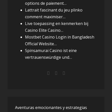
options de paiement…
Lattrait fascinant du jeu plinko
comment maximiser…
Live toepassing en kenmerken bij
Casino Elite Casino…
Mostbet Casino Login in Bangladesh
Official Website…
Spinsamurai Casino ist eine
vertrauenswürdige und…
Aventuras emocionantes y estrategias