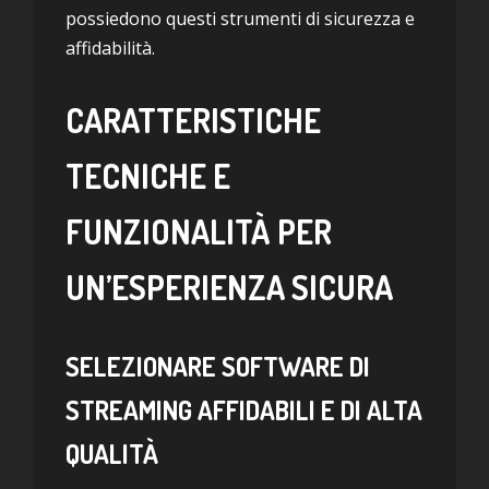
possiedono questi strumenti di sicurezza e
affidabilità.
CARATTERISTICHE
TECNICHE E
FUNZIONALITÀ PER
UN’ESPERIENZA SICURA
SELEZIONARE SOFTWARE DI
STREAMING AFFIDABILI E DI ALTA
QUALITÀ