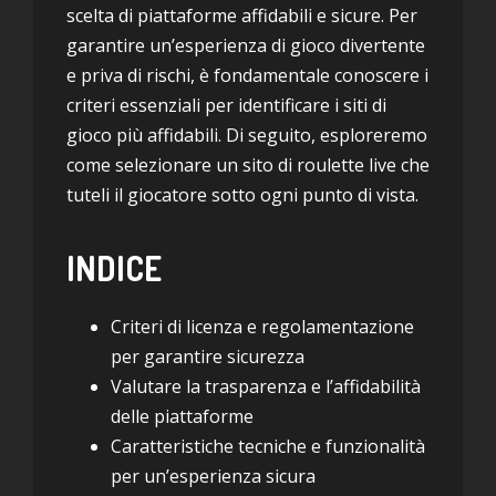
scelta di piattaforme affidabili e sicure. Per
garantire un’esperienza di gioco divertente
e priva di rischi, è fondamentale conoscere i
criteri essenziali per identificare i siti di
gioco più affidabili. Di seguito, esploreremo
come selezionare un sito di roulette live che
tuteli il giocatore sotto ogni punto di vista.
INDICE
Criteri di licenza e regolamentazione
per garantire sicurezza
Valutare la trasparenza e l’affidabilità
delle piattaforme
Caratteristiche tecniche e funzionalità
per un’esperienza sicura