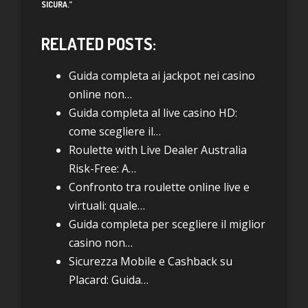
SICURA.”
RELATED POSTS:
Guida completa ai jackpot nei casino
online non…
Guida completa al live casino HD:
come scegliere il…
Roulette with Live Dealer Australia
Risk-Free: A…
Confronto tra roulette online live e
virtuali: quale…
Guida completa per scegliere il miglior
casino non…
Sicurezza Mobile e Cashback su
Placard: Guida…