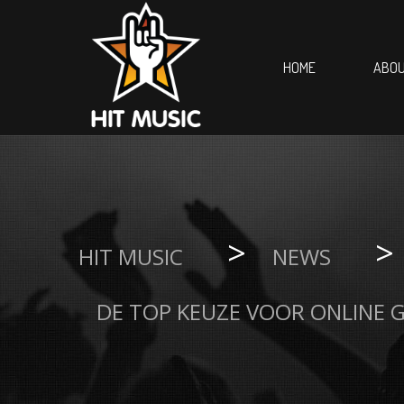
HOME
ABOU
>
>
HIT MUSIC
NEWS
DE TOP KEUZE VOOR ONLINE G