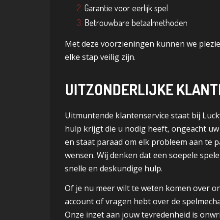
Garantie voor eerlijk spel
Betrouwbare betaalmethoden
Met deze voorzieningen kunnen we plezie
elke stap veilig zijn.
UITZONDERLIJKE KLANT
Uitmuntende klantenservice staat bij Lucky
hulp krijgt die u nodig heeft, ongeacht 
en staat paraad om elk probleem aan te p
wensen. Wij denken dat een soepele spelerv
snelle en deskundige hulp.
Of je nu meer wilt te weten komen over o
account of vragen hebt over de spelmechan
Onze inzet aan jouw tevredenheid is onwri