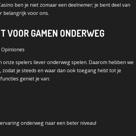
 Casino ben je niet zomaar een deelnemer; je bent deel van
 belangrijk voor ons.
EIT VOOR GAMEN ONDERWEG
an onze spelers liever onderweg spelen. Daarom hebben we
zodat je steeds en waar dan ook toegang hebt tot je
uncties geniet je van:
-ervaring onderweg naar een beter niveau!