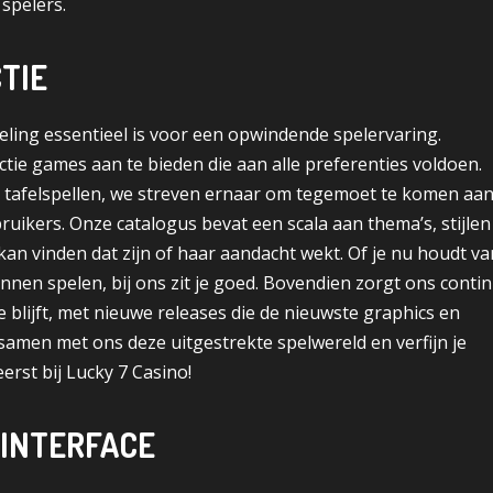
spelers.
TIE
seling essentieel is voor een opwindende spelervaring.
ctie games aan te bieden die aan alle preferenties voldoen.
 tafelspellen, we streven ernaar om tegemoet te komen aa
uikers. Onze catalogus bevat een scala aan thema’s, stijlen
an vinden dat zijn of haar aandacht wekt. Of je nu houdt va
nen spelen, bij ons zit je goed. Bovendien zorgt ons conti
 blijft, met nieuwe releases die de nieuwste graphics en
samen met ons deze uitgestrekte spelwereld en verfijn je
eerst bij Lucky 7 Casino!
 INTERFACE