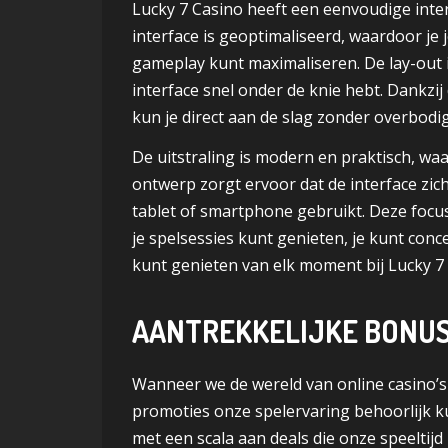
Lucky 7 Casino heeft een eenvoudige inter
interface is geoptimaliseerd, waardoor je 
gameplay kunt maximaliseren. De lay-out i
interface snel onder de knie hebt. Dankzi
kun je direct aan de slag zonder overbodi
De uitstraling is modern en praktisch, w
ontwerp zorgt ervoor dat de interface zic
tablet of smartphone gebruikt. Deze focu
je spelsessies kunt genieten, je kunt conc
kunt genieten van elk moment bij Lucky 7
AANTREKKELIJKE BONUS
Wanneer we de wereld van online casino’
promoties onze spelervaring behoorlijk k
met een scala aan deals die onze speeltij