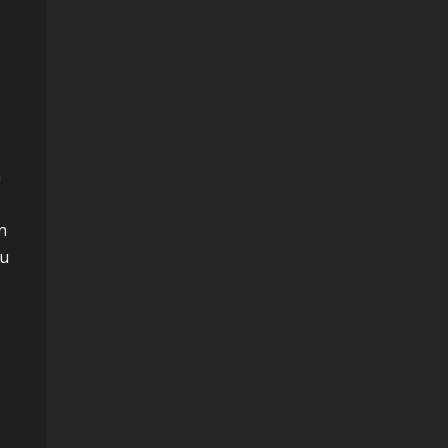
n
n
nu