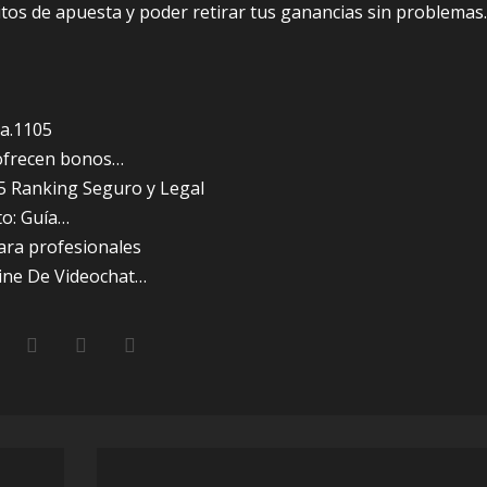
itos de apuesta y poder retirar tus ganancias sin problemas.
ña.1105
 ofrecen bonos…
5 Ranking Seguro y Legal
to: Guía…
ara profesionales
line De Videochat…