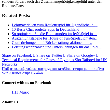
sondern fördert auch das Zusammengehörigkeitsgefühl unter den
Roulette-Fans.
Related Posts:
Lehrmaterialien zum Roulettespiel für Jugendliche in…
10 Beste Chat-roulette-apps In Deutschland
So optimieren Sie die Bonusrunden im JetX-Spiel in…
Auszahlungstabelle für House of Fun-Spielautomaten…
Gratisdrehungen und Rückerstattungsaktionen im…
Leistungskennzahlen und Untersuchungen für das Spiel…
Share on Facebook
Share on Twitter
Share on Google+
Technical Requirements for Gates of Olympus Slot Tailored for UK
Networks
Παίξτε σωστά, νιώστε υπέροχα και κερδίστε έντιμα με το καζίνο
Win Airlines στην Ελλάδα
Connect with us on Facebook
HIT Music
About Us