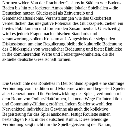
Normen wider. Von der Pracht der Casinos in Städten wie Baden-
Baden bis hin zur lockeren Atmosphäre lokaler Spielhallen – die
Deutschen nutzen Glücksspiel als Zeitvertreib und
Gemeinschaftserlebnis. Veranstaltungen wie das Oktoberfest
verdeutlichen das integrative Potenzial des Glücksspiels, ziehen ein
breites Publikum an und fördern den Zusammenhalt. Gleichzeitig
wirft es jedoch Fragen nach ethischen Standards und
verantwortungsvollem Konsum auf. Angesichts der steigenden
Diskussionen um eine Regulierung bleibt die kulturelle Bedeutung
des Glücksspiels von wesentlicher Bedeutung und bietet Einblicke
in die dominierenden Werte und Freizeitgewohnheiten, die die
aktuelle deutsche Gesellschaft formen.
Abschluss
Die Geschichte des Roulettes in Deutschland spiegelt eine stimmige
Verbindung von Tradition und Moderne wider und begeistert Spieler
aller Generationen. Die Fortentwicklung des Spiels, verbunden mit
dem Boom von Online-Plattformen, hat neue Wege für Interaktion
und Community-Bildung eröffnet. Indem Spieler sowohl den
Nervenkitzel individueller Gewinne als auch die kollektive
Begeisterung für das Spiel auskosten, festigt Roulette seinen
beständigen Platz in der deutschen Kultur. Diese lebendige
Verbindung zeigt nicht nur die Spielbegeisterung der Nation,