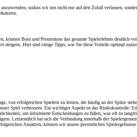
h anzuwenden, sodass wir uns nicht nur auf den Zufall verlassen, sond
ikatoren.
Promotions
ren, können Boni und Promotions das gesamte Spielerlebnis deutlich v
steigern. Hier sind einige Tipps, wie Sie diese Vorteile optimal nutz
rfolgreichsten Gewinner
e, von erfolgreichen Spielern zu lernen, die häufig an der Spitze st
unser Spiel verbessern. Ein wichtiger Aspekt ist das Risikokontrolle: E
chkeiten, um informierte Entscheidungen zu fällen, was oft zu langfri
eigern. Letztendlich hat sich die Verbindung innerhalb der Spielergeme
erfolgreichen Ansätzen, können wir unsere persönlichen Spielergebniss