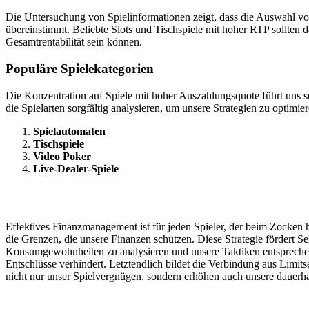
Die Untersuchung von Spielinformationen zeigt, dass die Auswahl v
übereinstimmt. Beliebte Slots und Tischspiele mit hoher RTP sollten 
Gesamtrentabilität sein können.
Populäre Spielekategorien
Die Konzentration auf Spiele mit hoher Auszahlungsquote führt uns s
die Spielarten sorgfältig analysieren, um unsere Strategien zu optimier
Spielautomaten
Tischspiele
Video Poker
Live-Dealer-Spiele
Bankroll-Management: Limits festlegen un
Effektives Finanzmanagement ist für jeden Spieler, der beim Zocken h
die Grenzen, die unsere Finanzen schützen. Diese Strategie fördert Se
Konsumgewohnheiten zu analysieren und unsere Taktiken entsprechend 
Entschlüsse verhindert. Letztendlich bildet die Verbindung aus Limi
nicht nur unser Spielvergnügen, sondern erhöhen auch unsere dauer
Die Bedeutung des optimalen Moments für 