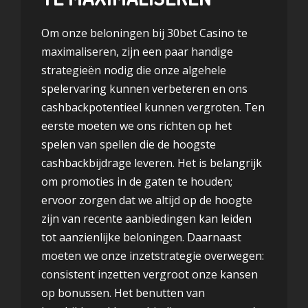
Om onze beloningen bij 30bet Casino te
maximaliseren, zijn een paar handige
strategieën nodig die onze algehele
spelervaring kunnen verbeteren en ons
cashbackpotentieel kunnen vergroten. Ten
eerste moeten we ons richten op het
spelen van spellen die de hoogste
cashbackbijdrage leveren. Het is belangrijk
om promoties in de gaten te houden;
ervoor zorgen dat we altijd op de hoogte
zijn van recente aanbiedingen kan leiden
tot aanzienlijke beloningen. Daarnaast
moeten we onze inzetstrategie overwegen:
consistent inzetten vergroot onze kansen
op bonussen. Het benutten van