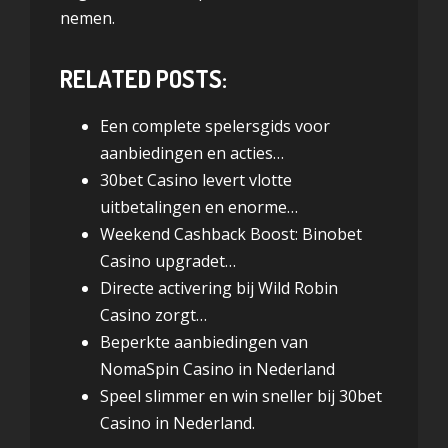
nemen.
RELATED POSTS:
Een complete spelersgids voor
aanbiedingen en acties…
30bet Casino levert vlotte
uitbetalingen en enorme…
Weekend Cashback Boost: Binobet
Casino upgradet…
Directe activering bij Wild Robin
Casino zorgt…
Beperkte aanbiedingen van
NomaSpin Casino in Nederland
Speel slimmer en win sneller bij 30bet
Casino in Nederland.