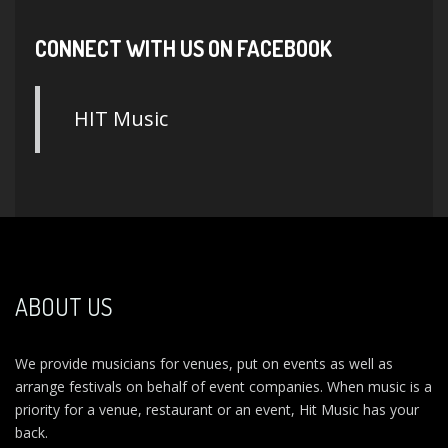
CONNECT WITH US ON FACEBOOK
HIT Music
ABOUT US
We provide musicians for venues, put on events as well as
arrange festivals on behalf of event companies. When music is a
priority for a venue, restaurant or an event, Hit Music has your
back.