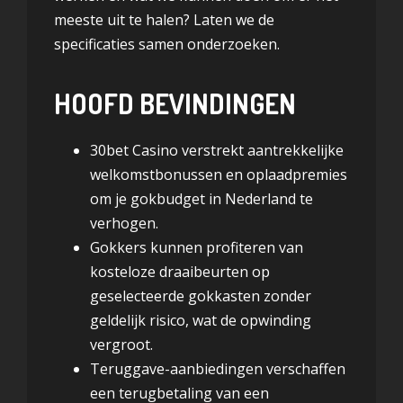
meeste uit te halen? Laten we de
specificaties samen onderzoeken.
HOOFD BEVINDINGEN
30bet Casino verstrekt aantrekkelijke
welkomstbonussen en oplaadpremies
om je gokbudget in Nederland te
verhogen.
Gokkers kunnen profiteren van
kosteloze draaibeurten op
geselecteerde gokkasten zonder
geldelijk risico, wat de opwinding
vergroot.
Teruggave-aanbiedingen verschaffen
een terugbetaling van een