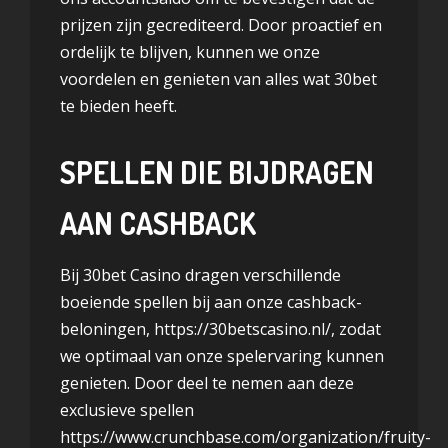
prijzen zijn gecrediteerd. Door proactief en
ordelijk te blijven, kunnen we onze
voordelen en genieten van alles wat 30bet
te bieden heeft.
SPELLEN DIE BIJDRAGEN
AAN CASHBACK
Bij 30bet Casino dragen verschillende
boeiende spellen bij aan onze cashback-
beloningen,
https://30betscasino.nl/
, zodat
we optimaal van onze spelervaring kunnen
genieten. Door deel te nemen aan deze
exclusieve spellen
https://www.crunchbase.com/organization/fruity-