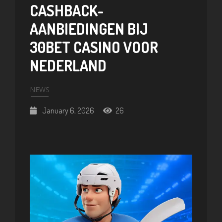
CASHBACK-
AANBIEDINGEN BIJ
30BET CASINO VOOR
NEDERLAND
NEWS
January 6, 2026
26