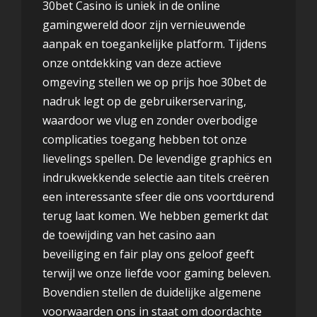
30bet Casino is uniek in de online
gamingwereld door zijn vernieuwende
aanpak en toegankelijke platform. Tijdens
onze ontdekking van deze actieve
omgeving stellen we op prijs hoe 30bet de
nadruk legt op de gebruikerservaring,
waardoor we vlug en zonder overbodige
complicaties toegang hebben tot onze
lievelings spellen. De levendige graphics en
indrukwekkende selectie aan titels creëren
een interessante sfeer die ons voortdurend
terug laat komen. We hebben gemerkt dat
de toewijding van het casino aan
beveiliging en fair play ons geloof geeft
terwijl we onze liefde voor gaming beleven.
Bovendien stellen de duidelijke algemene
voorwaarden ons in staat om doordachte