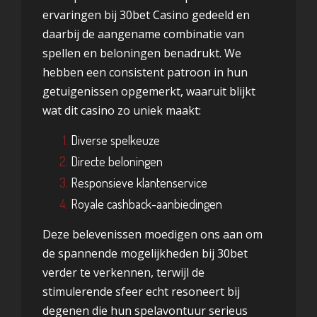
ervaringen bij 30bet Casino gedeeld en
daarbij de aangename combinatie van
spellen en beloningen benadrukt. We
hebben een consistent patroon in hun
getuigenissen opgemerkt, waaruit blijkt
wat dit casino zo uniek maakt:
Diverse spelkeuze
Directe beloningen
Responsieve klantenservice
Royale cashback-aanbiedingen
Deze belevenissen moedigen ons aan om
de spannende mogelijkheden bij 30bet
verder te verkennen, terwijl de
stimulerende sfeer echt resoneert bij
degenen die hun spelavontuur serieus