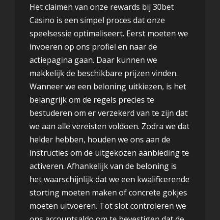
Het claimen van onze rewards bij 30bet
Casino is een simpel proces dat onze
speelsessie optimaliseert. Eerst moeten we
invoeren op ons profiel en naar de
actiepagina gaan. Daar kunnen we
makkelijk de beschikbare prijzen vinden.
Wanneer we een beloning uitkiezen, is het
belangrijk om de regels precies te
bestuderen om er verzekerd van te zijn dat
we aan alle vereisten voldoen. Zodra we dat
helder hebben, houden we ons aan de
instructies om de uitgekozen aanbieding te
activeren. Afhankelijk van de beloning is
het waarschijnlijk dat we een kwalificerende
storting moeten maken of concrete gokjes
moeten uitvoeren. Tot slot controleren we
ons accountsaldo om te bevestigen dat de