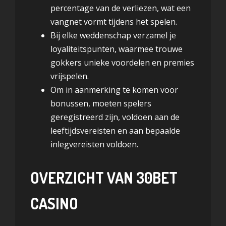
percentage van de verliezen, wat een
vangnet vormt tijdens het spelen.
Bij elke weddenschap verzamel je
loyaliteitspunten, waarmee trouwe
gokkers unieke voordelen en premies
vrijspelen.
Om in aanmerking te komen voor
bonussen, moeten spelers
geregistreerd zijn, voldoen aan de
leeftijdsvereisten en aan bepaalde
inlegvereisten voldoen.
OVERZICHT VAN 30BET
CASINO