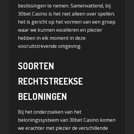
beslissingen te nemen. Samenvattend, bij
30bet Casino is het niet alleen over spellen;
het is gericht op het vormen van een groep
waar we kunnen excelleren en plezier
hebben in elk moment in deze
vooruitstrevende omgeving.
SOORTEN
RECHTSTREEKSE
BELONINGEN
Bij het onderzoeken van het
beloningssysteem van 30bet Casino komen
we erachter met plezier de verschillende