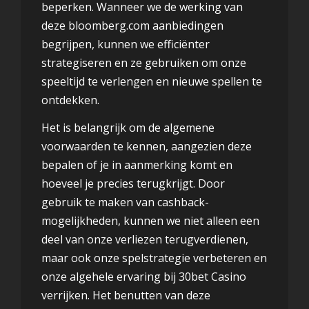
beperken. Wanneer we de werking van
deze
bloomberg.com
aanbiedingen
begrijpen, kunnen we efficiënter
strategiseren en ze gebruiken om onze
speeltijd te verlengen en nieuwe spellen te
ontdekken.
Het is belangrijk om de algemene
voorwaarden te kennen, aangezien deze
bepalen of je in aanmerking komt en
hoeveel je precies terugkrijgt. Door
gebruik te maken van cashback-
mogelijkheden, kunnen we niet alleen een
deel van onze verliezen terugverdienen,
maar ook onze spelstrategie verbeteren en
onze algehele ervaring bij 30bet Casino
verrijken. Het benutten van deze