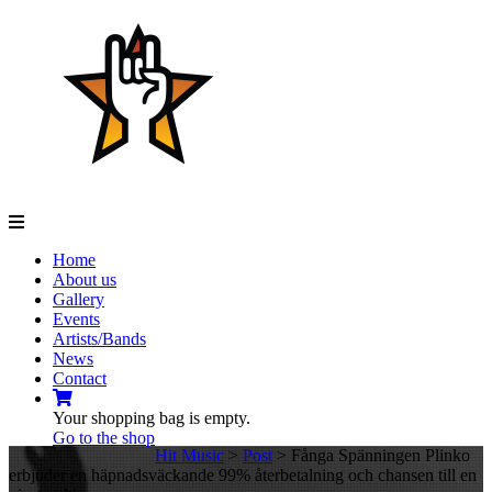
Navigation
Home
About us
Gallery
Events
Artists/Bands
News
Contact
Your shopping bag is empty.
Go to the shop
Hit Music
>
Post
>
Fånga Spänningen Plinko
erbjuder en häpnadsväckande 99% återbetalning och chansen till en