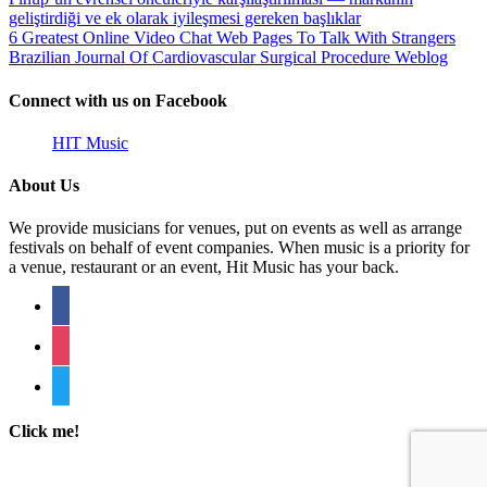
geliştirdiği ve ek olarak iyileşmesi gereken başlıklar
6 Greatest Online Video Chat Web Pages To Talk With Strangers
Brazilian Journal Of Cardiovascular Surgical Procedure Weblog
Connect with us on Facebook
HIT Music
About Us
We provide musicians for venues, put on events as well as arrange
festivals on behalf of event companies. When music is a priority for
a venue, restaurant or an event, Hit Music has your back.
facebook
instagram
twitter
Click me!