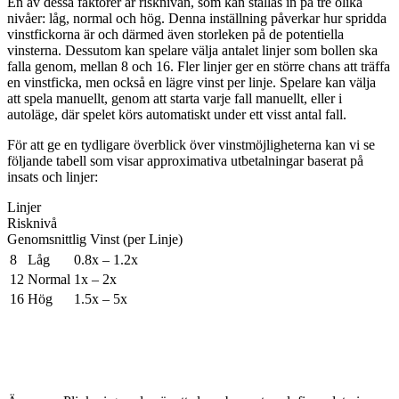
En av dessa faktorer är risknivån, som kan ställas in på tre olika
nivåer: låg, normal och hög. Denna inställning påverkar hur spridda
vinstfickorna är och därmed även storleken på de potentiella
vinsterna. Dessutom kan spelare välja antalet linjer som bollen ska
falla genom, mellan 8 och 16. Fler linjer ger en större chans att träffa
en vinstficka, men också en lägre vinst per linje. Spelare kan välja
att spela manuellt, genom att starta varje fall manuellt, eller i
autoläge, där spelet körs automatiskt under ett visst antal fall.
För att ge en tydligare överblick över vinstmöjligheterna kan vi se
följande tabell som visar approximativa utbetalningar baserat på
insats och linjer:
Linjer
Risknivå
Genomsnittlig Vinst (per Linje)
8
Låg
0.8x – 1.2x
12
Normal
1x – 2x
16
Hög
1.5x – 5x
Strategier för att Öka Dina Vinstchanser i
Plinko