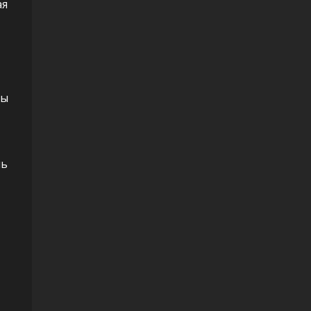
ая
ты
чь