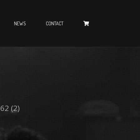
NEWS
CONTACT
2 (2)