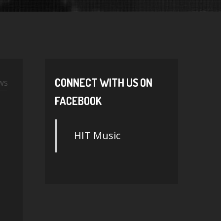
CONNECT WITH US ON
WS
FACEBOOK
HIT Music