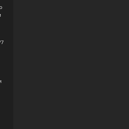
о
м
/7
и