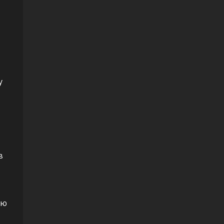
у
в
ию