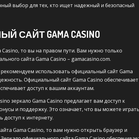
ичный выбор для тех, кто ищет надежный и безопасный
Й САЙТ GAMA CASINO
Casino, то вы на правом пути. Вам нужно только
льного сайта Gama Casino – gamacasino.com.
ы рекомендуем использовать официальный сайт Gama
надежность. Официальный сайт Gama Casino обеспечивает
спечивает доступ к вашим аккаунтам.
sino зеркало
Gama Casino предлагает вам доступ к
бонусы и поддержку. Это означает, что вы можете играть
ь доступ к интернету.
айта Gama Casino, то вам нужно открыть браузер и
m. Зеркало официального сайта Gama Casino обеспечивае