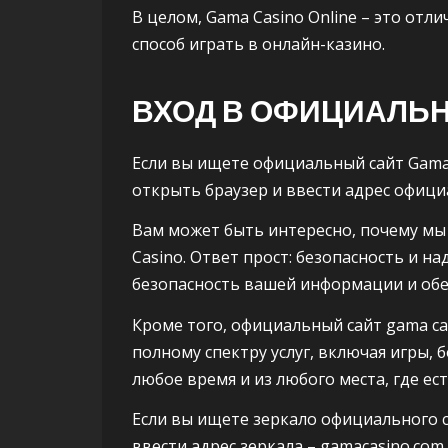
В целом, Gama Casino Online – это отл
способ играть в онлайн-казино.
ВХОД В ОФИЦИАЛЬНЫ
Если вы ищете официальный сайт Gama 
открыть браузер и ввести адрес официа
Вам может быть интересно, почему м
Casino. Ответ прост: безопасность и 
безопасность вашей информации и обе
Кроме того, официальный сайт
gama ca
полному спектру услуг, включая игры, 
любое время и из любого места, где ест
Если вы ищете зеркало официального с
ввести адрес зеркала – gamacasino.co