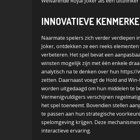
Welvarende Royal Joker als een uitblinker
INNOVATIEVE KENMERKE
Naarmate spelers zich verder verdiepen i
Joker, ontdekken ze een reeks elementen d
verbeteren. Het spel bevat een aanpasba
winsten mogelijk zijn met één enkele dra
analytisch na te denken over hun
https:/
zetten. Daarnaast voegt de Hold and Win-f
worden uitgedaagd om hun middelen te beh
Vermenigvuldigers verschijnen regelmatig
het spel toeneemt. Bovendien stellen aanp
te passen aan hun strategische voorkeure
spelomgeving krijgen. Deze mechanismen t
interactieve ervaring.