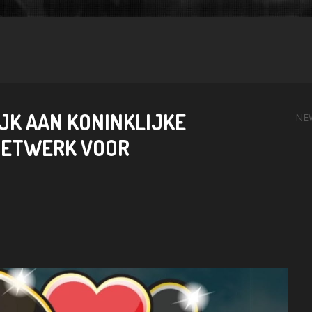
JK AAN KONINKLIJKE
NE
NETWERK VOOR