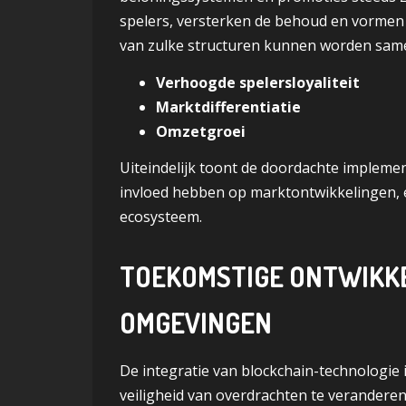
spelers, versterken de behoud en vormen 
van zulke structuren kunnen worden samen
Verhoogde spelersloyaliteit
Marktdifferentiatie
Omzetgroei
Uiteindelijk toont de doordachte implemen
invloed hebben op marktontwikkelingen, ef
ecosysteem.
TOEKOMSTIGE ONTWIKKE
OMGEVINGEN
De integratie van blockchain-technologie
veiligheid van overdrachten te verander