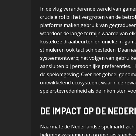
In de vlug veranderende wereld van gam
cruciale rol bij het vergroten van de bet
platforms maken gebruik van gegradueerd
waardoor de lange termijn waarde van el
kosteloze draaibeurten en unieke in-game
stimuleren ook tactisch besteden. Daarnaa
systeemontwerp; het volgen van gebruik
aansluiten bij persoonlijke preferenties
de spelomgeving. Over het geheel genom
ontwikkelend ecosysteem, waarin de rewar
spelerstevredenheid als de inkomsten voo
DE IMPACT OP DE NEDE
Naarmate de Nederlandse spelmarkt zich s
beloningssystemen en promoties steeds 