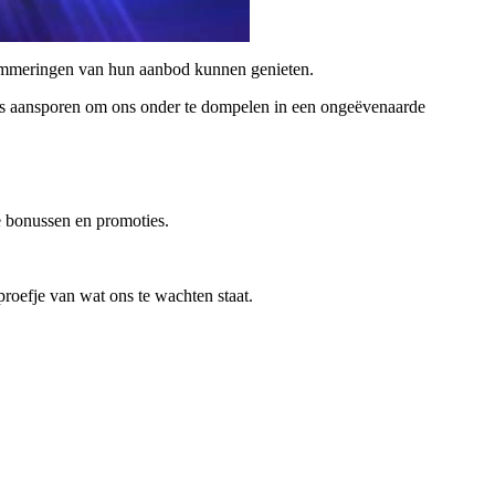
belemmeringen van hun aanbod kunnen genieten.
en ons aansporen om ons onder te dompelen in een ongeëvenaarde
ve bonussen en promoties.
roefje van wat ons te wachten staat.