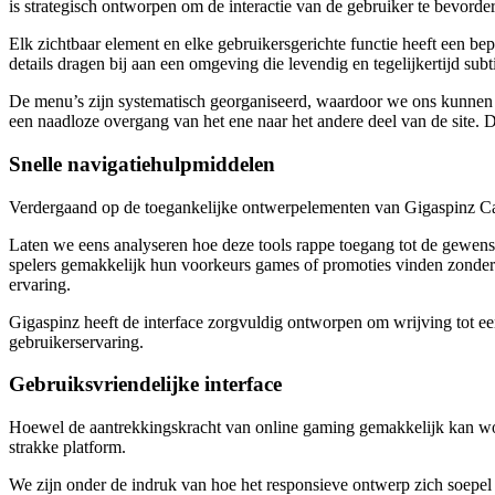
is strategisch ontworpen om de interactie van de gebruiker te bevorder
Elk zichtbaar element en elke gebruikersgerichte functie heeft een b
details dragen bij aan een omgeving die levendig en tegelijkertijd subt
De menu’s zijn systematisch georganiseerd, waardoor we ons kunnen fo
een naadloze overgang van het ene naar het andere deel van de site. D
Snelle navigatiehulpmiddelen
Verdergaand op de toegankelijke ontwerpelementen van Gigaspinz Casin
Laten we eens analyseren hoe deze tools rappe toegang tot de gewen
spelers gemakkelijk hun voorkeurs games of promoties vinden zonder o
ervaring.
Gigaspinz heeft de interface zorgvuldig ontworpen om wrijving tot ee
gebruikerservaring.
Gebruiksvriendelijke interface
Hoewel de aantrekkingskracht van online gaming gemakkelijk kan word
strakke platform.
We zijn onder de indruk van hoe het responsieve ontwerp zich soepel 