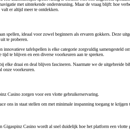
navigatie met uitstekende ondersteuning. Maar de vraag blijft: hoe ver
, valt er altijd meer te ontdekken.
itgebreide aanbod van Gigaspinz Casino
an spellen, ideaal voor zowel beginners als ervaren gokkers. Deze uitg
uit te proberen.
n innovatieve tafelspellen is elke categorie zorgvuldig samengesteld 
 tijd te blijven en een diverse voorkeuren aan te spreken.
ij elke draai en deal blijven fascineren. Naarmate we de uitgebreide bib
al onze voorkeuren.
et elegante platform van Gigaspinz Casino
nz Casino zorgen voor een vlotte gebruikerservaring.
ace ons in staat stellen om met minimale inspanning toegang te krijgen
 Gigaspinz Casino wordt al snel duidelijk hoe het platform een vlotte