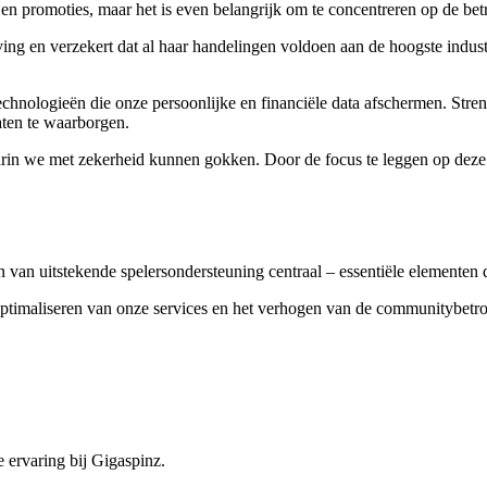
en promoties, maar het is even belangrijk om te concentreren op de bet
ing en verzekert dat al haar handelingen voldoen aan de hoogste indust
chnologieën die onze persoonlijke en financiële data afschermen. Streng
ten te waarborgen.
n we met zekerheid kunnen gokken. Door de focus te leggen op deze b
treffelijke spelershulp bij Gigaspinz.
en van uitstekende spelersondersteuning centraal – essentiële element
optimaliseren van onze services en het verhogen van de communitybetr
 ervaring bij Gigaspinz.