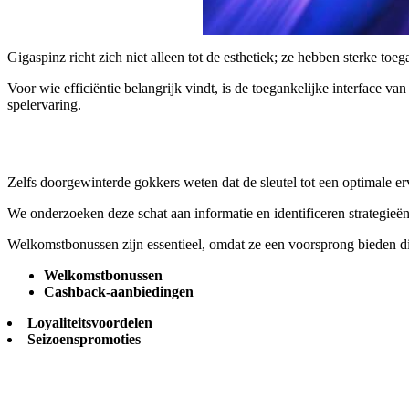
Gigaspinz richt zich niet alleen tot de esthetiek; ze hebben sterke 
Voor wie efficiëntie belangrijk vindt, is de toegankelijke interface v
spelervaring.
Aantrekkelijke bonussen en promoties: ma
Zelfs doorgewinterde gokkers weten dat de sleutel tot een optimale er
We onderzoeken deze schat aan informatie en identificeren strategieë
Welkomstbonussen zijn essentieel, omdat ze een voorsprong bieden die
Welkomstbonussen
Cashback-aanbiedingen
Loyaliteitsvoordelen
Seizoenspromoties
Veilig en eerlijk spelen: vertrouwde meth