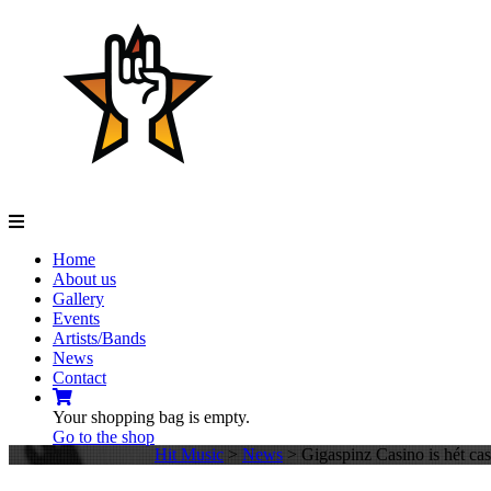
Navigation
Home
About us
Gallery
Events
Artists/Bands
News
Contact
Your shopping bag is empty.
Go to the shop
Hit Music
>
News
>
Gigaspinz Casino is hét casi