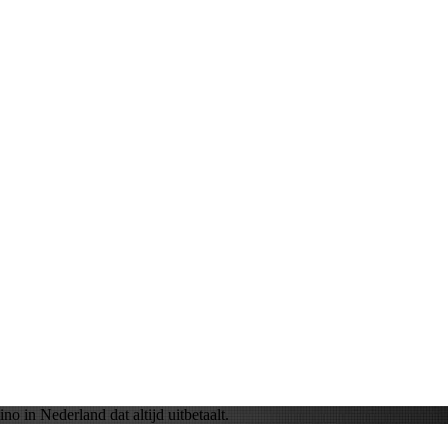
no in Nederland dat altijd uitbetaalt.