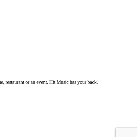
e, restaurant or an event, Hit Music has your back.