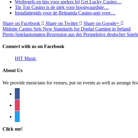
Wedregels en tips voor spelers bij Get Lucky Casino…
Tip Top Casino is de plek voor hoogwaardige…
Installatiegids voor de Betpanda Casino-app voor…
Share on Facebook
Share on Twitter
Share on Google+
Midnite Casino Sets New Standards for Digital Gaming in Ireland
Pirots-Spielautomaten-Rezension aus der Perspektive deutscher Spiel
Connect with us on Facebook
HIT Music
About Us
We provide musicians for venues, put on events as well as arrange fes
facebook
instagram
twitter
Click me!