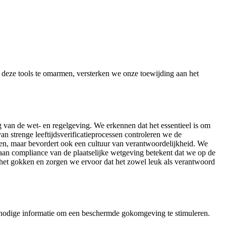
r deze tools te omarmen, versterken we onze toewijding aan het
 van de wet- en regelgeving. We erkennen dat het essentieel is om
an strenge leeftijdsverificatieprocessen controleren we de
igen, maar bevordert ook een cultuur van verantwoordelijkheid. We
aan compliance van de plaatselijke wetgeving betekent dat we op de
het gokken en zorgen we ervoor dat het zowel leuk als verantwoord
 nodige informatie om een beschermde gokomgeving te stimuleren.