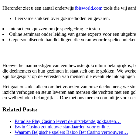
Hieronder ziet u een aantal onderwijs
ibisworld.com
tools die wij aan
Leerzame stukken over gokmethoden en gevaren.
Interactieve quizzen om je speelgedrag te testen.
Online seminars onder leiding van game-experts voor een uitgebre
Gepersonaliseerde handleidingen die verantwoorde speltechniek
Initiatieven voor de samenleving en bewus
Hoewel het aanmoedigen van een bewuste gokcultuur belangrijk is, 
die deelnemers en hun gezinnen in staat stelt om te gokken. We werke
zijn toegespitst op de vereisten van mensen die eventuele uitdaginge
Het gaat ons niet alleen om het voorzien van onze deelnemers; we str
inzicht verhogen en steun leveren aan mensen die vechten met een g
en welbevinden belangrijk is. Doe met ons mee en commit je voor e
Related Posts:
Paradise Play Casino levert de uitstekende gokkasten…
Bwin Casino zet nieuwe standaarden voor online…
Waarom Belgische spelers Baloo Bet Casino vertrouwen…