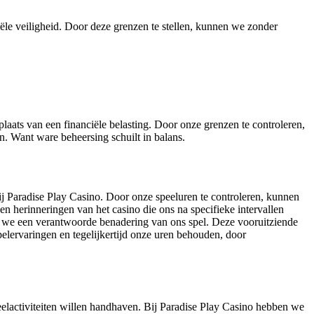
ciële veiligheid. Door deze grenzen te stellen, kunnen we zonder
plaats van een financiële belasting. Door onze grenzen te controleren,
 Want ware beheersing schuilt in balans.
ij Paradise Play Casino. Door onze speeluren te controleren, kunnen
erinneringen van het casino die ons na specifieke intervallen
ren we een verantwoorde benadering van ons spel. Deze vooruitziende
elervaringen en tegelijkertijd onze uren behouden, door
elactiviteiten willen handhaven. Bij Paradise Play Casino hebben we