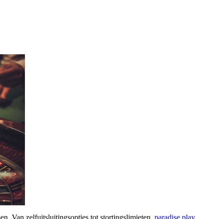
 Van zelfuitsluitingsopties tot stortingslimieten,
paradise play