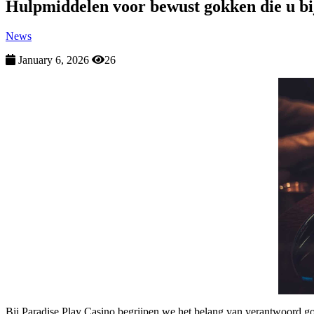
Hulpmiddelen voor bewust gokken die u bij
News
January 6, 2026
26
Bij Paradise Play Casino begrijpen we het belang van verantwoord gok