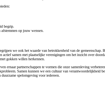
bieden:
id begrip.
en afstemmen op jouw wensen.
t gokken
begrijpen we ook het waarde van betrokkenheid van de gemeenschap. B
n actief samen met plaatselijke verenigingen om het inzicht over door
n met gokken willen herkennen.
even ernaar partnerschappen te vormen die onze samenleving verbeteren.
okprobleem. Samen kunnen we een cultuur van verantwoordelijkheid bev
en duurzame spelomgeving voor iedereen.