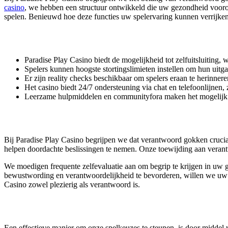
casino
, we hebben een structuur ontwikkeld die uw gezondheid voorop
spelen. Benieuwd hoe deze functies uw spelervaring kunnen verrijken
Belangrijkste conclusies
Paradise Play Casino biedt de mogelijkheid tot zelfuitsluiting, 
Spelers kunnen hoogste stortingslimieten instellen om hun uitg
Er zijn reality checks beschikbaar om spelers eraan te herinnere
Het casino biedt 24/7 ondersteuning via chat en telefoonlijnen, 
Leerzame hulpmiddelen en communityfora maken het mogelijk v
Samenvatting van verantwoord gokken bij 
Bij Paradise Play Casino begrijpen we dat verantwoord gokken crucia
helpen doordachte beslissingen te nemen. Onze toewijding aan verantw
We moedigen frequente zelfevaluatie aan om begrip te krijgen in uw
bewustwording en verantwoordelijkheid te bevorderen, willen we uw t
Casino zowel plezierig als verantwoord is.
Opties voor zelfuitsluiting
Een effectieve manier om onze spelkeuzes te steunen, is door middel 