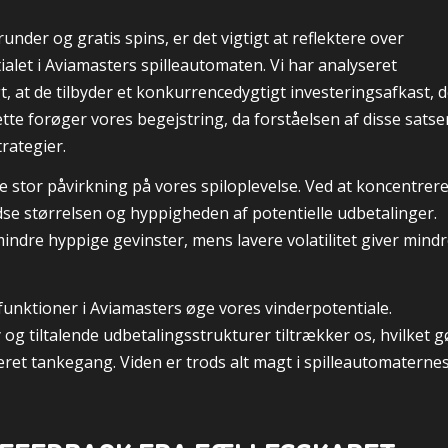
der og gratis spins, er det vigtigt at reflektere over
let i Aviamasters spilleautomaten. Vi har analyseret
t, at de tilbyder et konkurrencedygtigt investeringsafkast, 
te forøger vores begejstring, da forståelsen af disse satse
rategier.
e stor påvirkning på vores spiloplevelse. Ved at koncentrer
rudse størrelsen og hyppigheden af potentielle udbetalinger.
 mindre hyppige gevinster, mens lavere volatilitet giver mindr
nktioner i Aviamasters øge vores vinderpotentiale.
 tiltalende udbetalingsstrukturer tiltrækker os, hvilket g
uleret tankegang. Viden er trods alt magt i spilleautomaterne