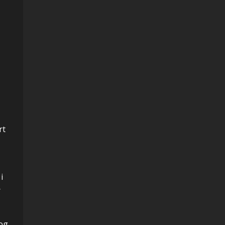
rt
i
r
 og