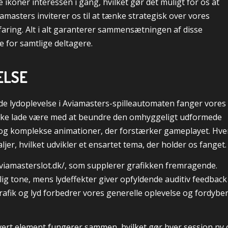
ikoner interessen i gang, hvilket gør det muligt for os at
asters inviterer os til at tænke strategisk over vores
faring. Alt i alt garanterer sammensætningen af disse
 for samtlige deltagere.
ELSE
e lydoplevelse i Aviamasters-spilleautomaten fanger vores
ke lade være med at beundre den omhyggeligt udformede
ver og komplekse animationer, der forstærker gameplayet. Hve
er, hvilket udvikler et ensartet tema, der holder os fanget.
aviamasterslot.dk/
, som supplerer grafikken fremragende.
 tone, mens lydeffekter giver opfyldende auditiv feedback 
rafik og lyd forbedrer vores generelle oplevelse og fordybe
t hvert element fungerer sammen, hvilket gør hver session ny