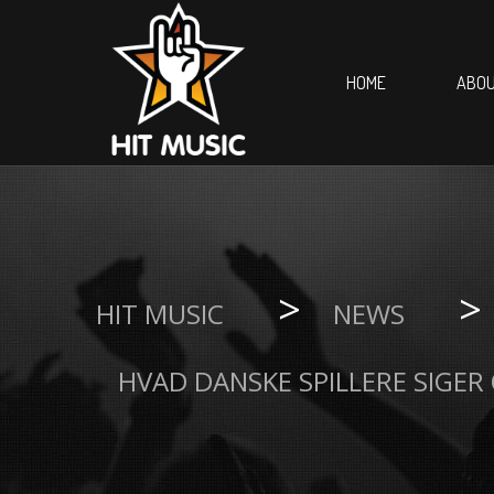
HOME
ABOU
>
>
HIT MUSIC
NEWS
HVAD DANSKE SPILLERE SIGER