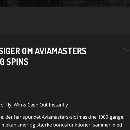
SIGER OM AVIAMASTERS
NE
0 SPINS
lere, der har spundet Aviamasters-slotmaskine 1000 gange.
ke mekanismer og stærke bonusfunktioner, sammen med