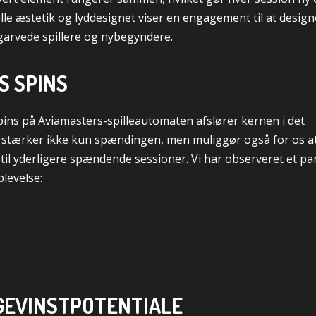
le æstetik og lyddesignet viser en engagement til at design
e garvede spillere og nybegyndere.
S SPINS
pins på Aviamasters-spilleautomaten afslører kernen i det
orstærker ikke kun spændingen, men
muliggør
også for os a
 til yderligere spændende sessioner. Vi har observeret et pa
levelse:
GEVINSTPOTENTIALE