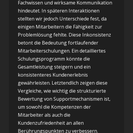
Fachwissen und wirksame Kommunikation
hindeutet. In späteren Interaktionen
stellten wir jedoch Unterschiede fest, da
einigen Mitarbeitern die Fähigkeit zur
Problemlösung fehlte. Diese Inkonsistenz
betont die Bedeutung fortlaufender
Mitarbeiterschulungen. Ein detailliertes
Schulungsprogramm könnte die
Gesamtleistung steigern und ein
konsistenteres Kundenerlebnis
gewährleisten. Letztendlich zeigen diese
Vergleiche, wie wichtig die strukturierte
Bewertung von Supportmechanismen ist,
um sowohl die Kompetenzen der
Mitarbeiter als auch die
Kundenzufriedenheit an allen
Berührungspunkten zu verbessern.