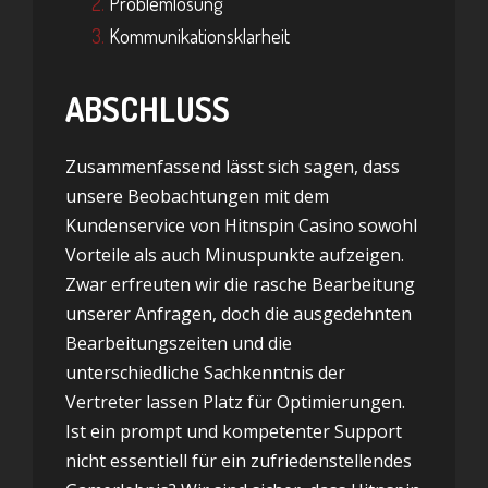
Problemlösung
Kommunikationsklarheit
ABSCHLUSS
Zusammenfassend lässt sich sagen, dass
unsere Beobachtungen mit dem
Kundenservice von Hitnspin Casino sowohl
Vorteile als auch Minuspunkte aufzeigen.
Zwar erfreuten wir die rasche Bearbeitung
unserer Anfragen, doch die ausgedehnten
Bearbeitungszeiten und die
unterschiedliche Sachkenntnis der
Vertreter lassen Platz für Optimierungen.
Ist ein prompt und kompetenter Support
nicht essentiell für ein zufriedenstellendes