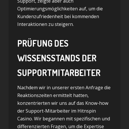
Support, zeigte aber auch
Optimierungsmöglichkeiten auf, um die
Kundenzufriedenheit bei kommenden
Interaktionen zu steigern.
PRÜFUNG DES
WISSENSSTANDS DER
SUPPORTMITARBEITER
Nachdem wir in unserer ersten Anfrage die
Reaktionszeiten ermittelt hatten,
konzentrierten wir uns auf das Know-how
der Support-Mitarbeiter im Hitnspin
Casino. Wir begannen mit spezifischen und
differenzierten Fragen, um die Expertise