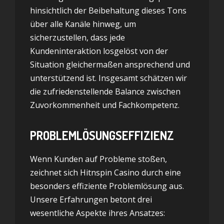
hinsichtlich der Beibehaltung dieses Tons
über alle Kanäle hinweg, um
sicherzustellen, dass jede
Kundeninteraktion losgelöst von der
Situation gleichermaßen ansprechend und
unterstützend ist. Insgesamt schätzen wir
die zufriedenstellende Balance zwischen
Zuvorkommenheit und Fachkompetenz.
PROBLEMLÖSUNGSEFFIZIENZ
Wenn Kunden auf Probleme stoßen,
zeichnet sich Hitnspin Casino durch eine
besonders effiziente Problemlösung aus.
Unsere Erfahrungen betont drei
wesentliche Aspekte ihres Ansatzes: