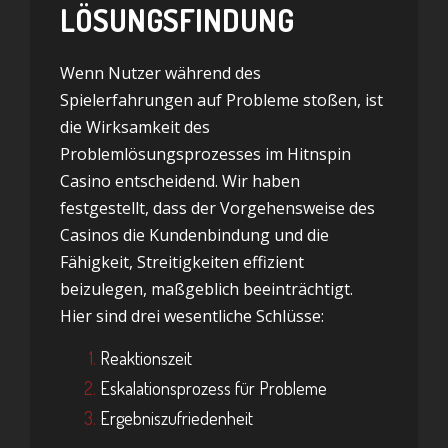
LÖSUNGSFINDUNG
Wenn Nutzer während des
Spielerfahrungen auf Probleme stoßen, ist
die Wirksamkeit des
Problemlösungsprozesses im Hitnspin
Casino entscheidend. Wir haben
festgestellt, dass der Vorgehensweise des
Casinos die Kundenbindung und die
Fähigkeit, Streitigkeiten effizient
beizulegen, maßgeblich beeinträchtigt.
Hier sind drei wesentliche Schlüsse:
Reaktionszeit
Eskalationsprozess für Probleme
Ergebniszufriedenheit