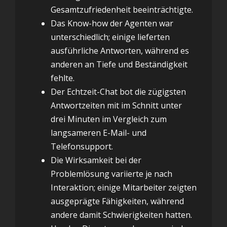
Gesamtzufriedenheit beeinträchtigte.
Das Know-how der Agenten war
unterschiedlich; einige lieferten
ausführliche Antworten, während es
anderen an Tiefe und Beständigkeit
fehlte.
Der Echtzeit-Chat bot die zügigsten
Antwortzeiten mit im Schnitt unter
drei Minuten im Vergleich zum
langsameren E-Mail- und
Telefonsupport.
Die Wirksamkeit bei der
Problemlösung variierte je nach
Interaktion; einige Mitarbeiter zeigten
ausgeprägte Fähigkeiten, während
andere damit Schwierigkeiten hatten.