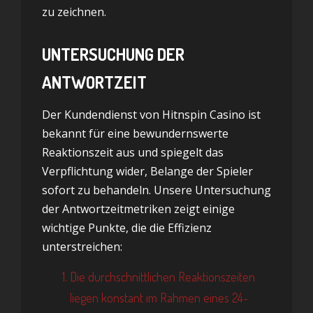
zu zeichnen.
UNTERSUCHUNG DER
ANTWORTZEIT
Der Kundendienst von Hitnspin Casino ist
bekannt für eine bewundernswerte
Reaktionszeit aus und spiegelt das
Verpflichtung wider, Belange der Spieler
sofort zu behandeln. Unsere Untersuchung
der Antwortzeitmetriken zeigt einige
wichtige Punkte, die die Effizienz
unterstreichen:
Die durchschnittlichen Reaktionszeiten
liegen konstant im Rahmen eines 24-