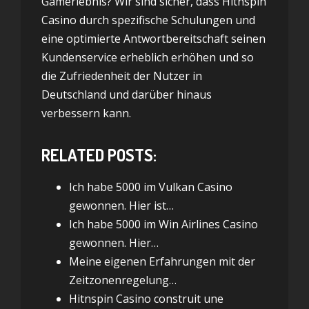
Gamerlebnis? Wir sind sicher, dass Hitnspin
Casino durch spezifische Schulungen und
eine optimierte Antwortbereitschaft seinen
Kundenservice erheblich erhöhen und so
die Zufriedenheit der Nutzer in
Deutschland und darüber hinaus
verbessern kann.
RELATED POSTS:
Ich habe 5000 im Vulkan Casino
gewonnen. Hier ist…
Ich habe 5000 im Win Airlines Casino
gewonnen. Hier…
Meine eigenen Erfahrungen mit der
Zeitzonenregelung…
Hitnspin Casino construit une