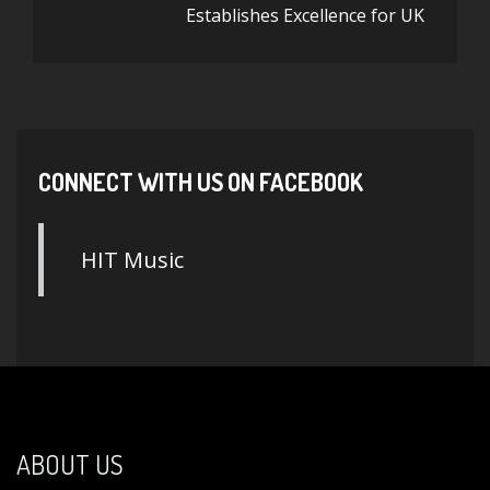
Establishes Excellence for UK
CONNECT WITH US ON FACEBOOK
HIT Music
ABOUT US