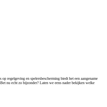
s op regelgeving en spelersbescherming biedt het een aangename
goBet nu echt zo bijzonder? Laten we eens nader bekijken welke