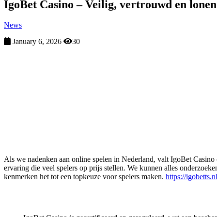
IgoBet Casino – Veilig, vertrouwd en lone
News
January 6, 2026
30
Als we nadenken aan online spelen in Nederland, valt IgoBet Casino
ervaring die veel spelers op prijs stellen. We kunnen alles onderzoe
kenmerken het tot een topkeuze voor spelers maken.
https://igobetts.nl
Belangrijkste conclusies