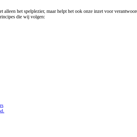
iet alleen het spelplezier, maar helpt het ook onze inzet voor verantw
principes die wij volgen:
rs
nd.