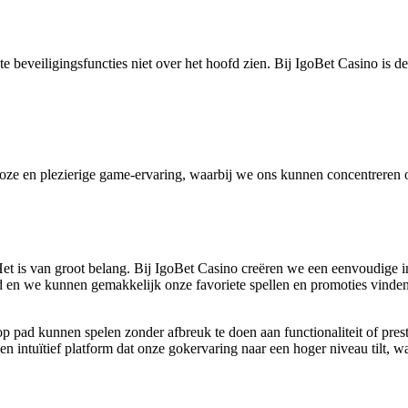
 beveiligingsfuncties niet over het hoofd zien. Bij IgoBet Casino is d
ze en plezierige game-ervaring, waarbij we ons kunnen concentreren op
Het is van groot belang. Bij IgoBet Casino creëren we een eenvoudige i
d en we kunnen gemakkelijk onze favoriete spellen en promoties vinden. 
ad kunnen spelen zonder afbreuk te doen aan functionaliteit of prestat
n intuïtief platform dat onze gokervaring naar een hoger niveau tilt, waa