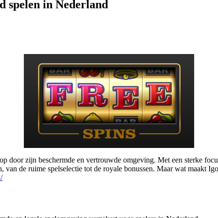
nd spelen in Nederland
 op door zijn beschermde en vertrouwde omgeving. Met een sterke focu
ken, van de ruime spelselectie tot de royale bonussen. Maar wat maakt I
/