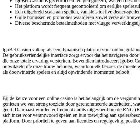
IgoBet Casino is gecertificeerd en gereguleerd, wat een besche
Het platform wordt frequent gecontroleerd om eerlijke spelresu
Een uitgebreid scala aan spellen, van slots tot live dealer-spel
Gulle bonussen en promoties waarderen zowel verse als trouwe s
Diverse beschermde betaalmethoden met vlugge verwerkingstijde
Samenvatting van IgoBet Casino
IgoBet Casino valt op als een dynamisch platform voor online gokfan
De gebruiksvriendelijke interface zorgt ervoor dat het navigeren door 
die onze totale ervaring versterken. Bovendien introduceert IgoBet C
ontwikkeld die onze trouw belonen, waardoor elk bezoek de moeite wa
als doorwinterde spelers en altijd opwindende momenten belooft.
Licentieverlening en regulering
Bij de keuze voor een online casino is het belangrijk om de vergunni
genieten we van streng toezicht door gerenommeerde autoriteiten, wat 
geeft. Daarnaast worden er frequent audits uitgevoerd om de RNG (Ra
zich inzet voor verantwoord spelen en hun toewijding aan spelersbe
platform. Door prioriteit te geven aan licenties en regelgeving, posit
Game selectie