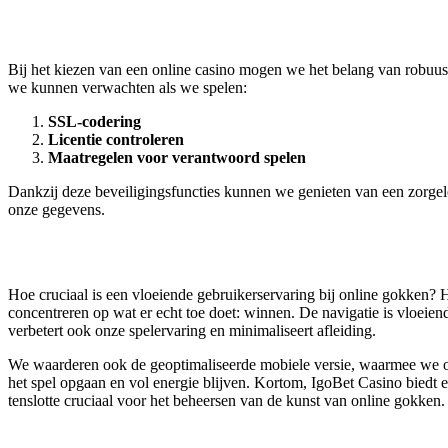
Beveiligingsfuncties
Bij het kiezen van een online casino mogen we het belang van robuuste
we kunnen verwachten als we spelen:
SSL-codering
Licentie controleren
Maatregelen voor verantwoord spelen
Dankzij deze beveiligingsfuncties kunnen we genieten van een zorgelo
onze gegevens.
Gebruikerservaring en interface
Hoe cruciaal is een vloeiende gebruikerservaring bij online gokken? 
concentreren op wat er echt toe doet: winnen. De navigatie is vloeien
verbetert ook onze spelervaring en minimaliseert afleiding.
We waarderen ook de geoptimaliseerde mobiele versie, waarmee we op p
het spel opgaan en vol energie blijven. Kortom, IgoBet Casino biedt ee
tenslotte cruciaal voor het beheersen van de kunst van online gokken.
Verantwoorde gokpraktijken