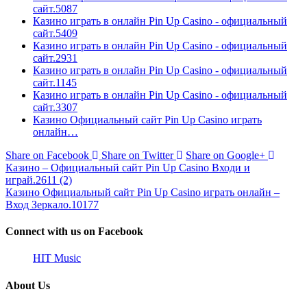
сайт.5087
Казино играть в онлайн Pin Up Casino - официальный
сайт.5409
Казино играть в онлайн Pin Up Casino - официальный
сайт.2931
Казино играть в онлайн Pin Up Casino - официальный
сайт.1145
Казино играть в онлайн Pin Up Casino - официальный
сайт.3307
Казино Официальный сайт Pin Up Casino играть
онлайн…
Share on Facebook
Share on Twitter
Share on Google+
Казино – Официальный сайт Pin Up Casino Входи и
играй.2611 (2)
Казино Официальный сайт Pin Up Casino играть онлайн –
Вход Зеркало.10177
Connect with us on Facebook
HIT Music
About Us