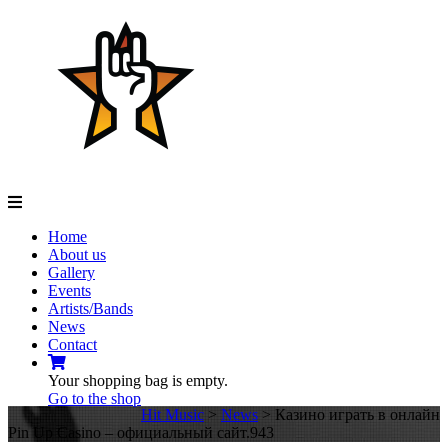
Navigation
Home
About us
Gallery
Events
Artists/Bands
News
Contact
Your shopping bag is empty.
Go to the shop
Hit Music
>
News
>
Казино играть в онлайн
Pin Up Casino – официальный сайт.943