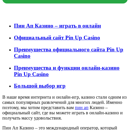
Содержимое
Пин Ап Казино – играть в онлайн
Официальный сайт Pin Up Casino
Преимущества официального сайта Pin Up
Casino
Преимущества и функции онлайн-казино
Pin Up Casino
Большой выбор игр
В наше время интернета и онлайн-игр, казино стали одним из
самых популярных развлечений для многих людей. Именно
поэтому, мы хотим представить вам
пин ап
Казино –
официальный сайт, где вы можете играть в онлайн-казино и
получать массу удовольствия.
Пин Ап Казино – это международный оператор, который