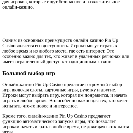
для игроков, которые ищут безопасное и развлекательное
онлайн-казино.
Преимущества и функции онлайн-
казино Pin Up Casino
Одним из основных преимуществ онлайн-казино Pin Up
Casino является его доступность. Игроки могут играть в
любое время и из любого места, где есть интернет. Это
особенно важно для тех, кто живет в удаленных регионах или
имеет ограниченный доступ к традиционным казино.
Большой выбор игр
Онлайн-казино Pin Up Casino предлагает огромный выбор
игр, включая слоты, карточные игры, рулетку и другие.
Игроки могут выбрать игру, которая им понравится, и начать
играть в любое время. Это особенно важно для тех, кто хочет
испытать что-то новое и интересное.
Кроме того, онлайн-казино Pin Up Casino предлагает
функцию автоматического запуска игры, что позволяет
игрокам начать играть в любое время, не дожидаясь открытия
игры.