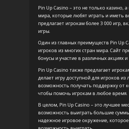
Pin Up Casino – это не только казино, 
мира, которые любят играть и иметь 
предлагает игрокам более 3 000 игр, в
игры.
Один из главных преимуществ Pin Up C
игроков из многих стран мира. Сайт п
бонусы и участие в различных акциях и
Pin Up Casino также предлагает игрок
делает игру доступной для игроков из
возможность получать поддержку от к
чтобы помочь игрокам в любое время.
В целом, Pin Up Casino – это лучшее м
возможность выиграть большие суммы 
надежное игровое окружение, которое
возможность выиграть.