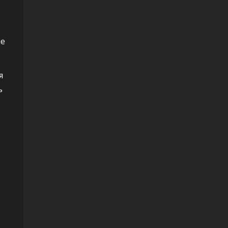
ые
я
ь