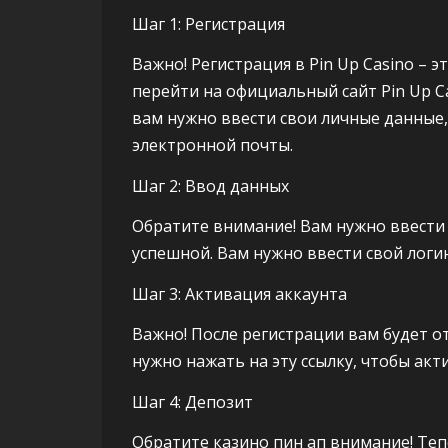
Шаг 1: Регистрация
Важно! Регистрация в Pin Up Casino – 
перейти на официальный сайт Pin Up Ca
вам нужно ввести свои личные данные,
электронной почты.
Шаг 2: Ввод данных
Обратите внимание! Вам нужно ввести 
успешной. Вам нужно ввести свой логи
Шаг 3: Активация аккаунта
Важно! После регистрации вам будет о
нужно нажать на эту ссылку, чтобы акт
Шаг 4: Депозит
Обратите
казино пин ап
внимание! Теп