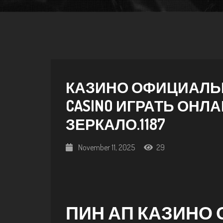
КАЗИНО ОФИЦИАЛЬН
CASINO ИГРАТЬ ОНЛА
ЗЕРКАЛО.1187
November 11, 2025
29
ПИН АП КАЗИНО