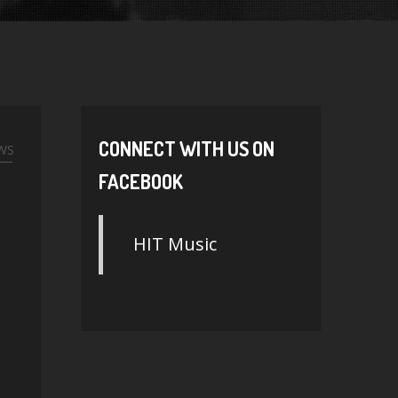
CONNECT WITH US ON
WS
FACEBOOK
HIT Music