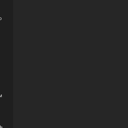
о
м
ть