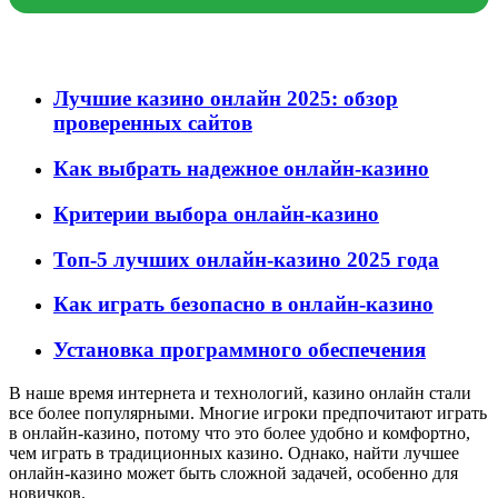
Содержимое
Лучшие казино онлайн 2025: обзор
проверенных сайтов
Как выбрать надежное онлайн-казино
Критерии выбора онлайн-казино
Топ-5 лучших онлайн-казино 2025 года
Как играть безопасно в онлайн-казино
Установка программного обеспечения
В наше время интернета и технологий, казино онлайн стали
все более популярными. Многие игроки предпочитают играть
в онлайн-казино, потому что это более удобно и комфортно,
чем играть в традиционных казино. Однако, найти лучшее
онлайн-казино может быть сложной задачей, особенно для
новичков.