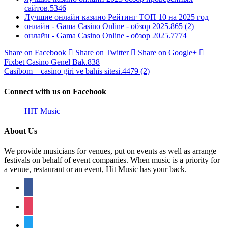
сайтов.5346
Лучшие онлайн казино Рейтинг ТОП 10 на 2025 год
онлайн - Gama Casino Online - обзор 2025.865 (2)
онлайн - Gama Casino Online - обзор 2025.7774
Share on Facebook
Share on Twitter
Share on Google+
Fixbet Casino Genel Bak.838
Casibom – casino giri ve bahis sitesi.4479 (2)
Connect with us on Facebook
HIT Music
About Us
We provide musicians for venues, put on events as well as arrange
festivals on behalf of event companies. When music is a priority for
a venue, restaurant or an event, Hit Music has your back.
facebook
instagram
twitter