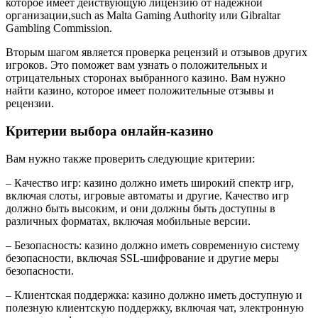
которое имеет действующую лицензию от надежной
организации,such as Malta Gaming Authority или Gibraltar
Gambling Commission.
Вторым шагом является проверка рецензий и отзывов других
игроков. Это поможет вам узнать о положительных и
отрицательных сторонах выбранного казино. Вам нужно
найти казино, которое имеет положительные отзывы и
рецензии.
Критерии выбора онлайн-казино
Вам нужно также проверить следующие критерии:
– Качество игр: казино должно иметь широкий спектр игр,
включая слоты, игровые автоматы и другие. Качество игр
должно быть высоким, и они должны быть доступны в
различных форматах, включая мобильные версии.
– Безопасность: казино должно иметь современную систему
безопасности, включая SSL-шифрование и другие меры
безопасности.
– Клиентская поддержка: казино должно иметь доступную и
полезную клиентскую поддержку, включая чат, электронную