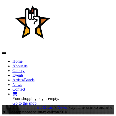
Navigation
Home
About us
Gallery
Events
Artists/Bands
News
Contact
Your shopping bag is empty.
Go to the shop
Hit Music
>
News
>
лучшие казино онлайн
2025 обзор проверенных сайтов.5018