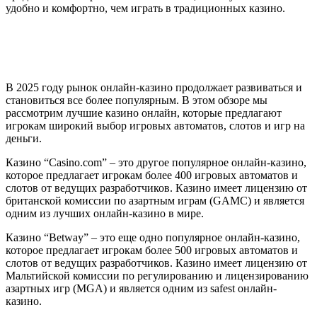
удобно и комфортно, чем играть в традиционных казино.
Лучшие казино онлайн 2025: обзор
проверенных сайтов
В 2025 году рынок онлайн-казино продолжает развиваться и
становиться все более популярным. В этом обзоре мы
рассмотрим лучшие казино онлайн, которые предлагают
игрокам широкий выбор игровых автоматов, слотов и игр на
деньги.
Казино “Casino.com” – это другое популярное онлайн-казино,
которое предлагает игрокам более 400 игровых автоматов и
слотов от ведущих разработчиков. Казино имеет лицензию от
британской комиссии по азартным играм (GAMC) и является
одним из лучших онлайн-казино в мире.
Казино “Betway” – это еще одно популярное онлайн-казино,
которое предлагает игрокам более 500 игровых автоматов и
слотов от ведущих разработчиков. Казино имеет лицензию от
Мальтийской комиссии по регулированию и лицензированию
азартных игр (MGA) и является одним из safest онлайн-
казино.