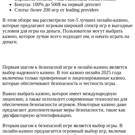
Бонусы: 100% до 500$ на первый депозит
Слоты: более 200 игр от leading providers
В этом обзоре мы рассмотрели топ-5 лучших онлайн-казино,
которые предлагают игрокам широкий спектр игр и выгодные
условия для игры на деньги. Пользователи могут выбрать
казино, которое лучше всего подходит им, и начать играть на
деньги.
Как играть безопасно в онлайн-казино
Первым шагом к безопасной игре в онлайн-казино является
выбор надежного казино. В топ казино онлайн 2025 года
включены только проверенные и лицензированные казино,
которые обеспечивают безопасность и честность игры.
Важно выбрать казино, которое имеет международную
лицензию, а также использует современные технологии для
обеспечения безопасности игроков. Некоторые казино даже
предлагают дополнительные меры безопасности, такие как
двухфакторную аутентификацию.
Вторым шагом к безопасной игре является выбор игры. В
онлайн-казино предлагается огромный выбор игр, включая