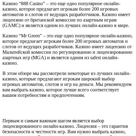
Казино “888 Casino” – это еще одно популярное онлайн-
казино, которое предлагает игрокам более 200 игровых
автоматов и слотов от ведущих разработчиков. Казино имеет
лицензию от британской комиссии по азартным играм
(GAMC) и является одним из лучших онлайн-казино в мире.
Казино “Mr Green” – это еще одно популярное онлайн-казино,
которое предлагает игрокам более 200 игровых автоматов и
слотов от ведущих разработчиков. Казино имеет лицензию от
Мальтийской комиссии по регулированию и лицензированию
азартных игр (MGA) и является одним из safest онлайн-
казино.
В этом обзоре мы рассмотрели некоторые из лучших онлайн-
казино, которые предлагают игрокам широкий выбор
игровых автоматов, слотов и игр на деньги. Мы рекомендуем
вам выбрать казино, которое лучше всего соответствует
вашим потребностям и предпочтениям.
Как выбрать надежное онлайн-казино
Первым и самым важным шагом является выбор
лицензированного онлайн-казино. Лицензия – это гарантия
безопасности и честности игр. Вам нужно выбрать казино,