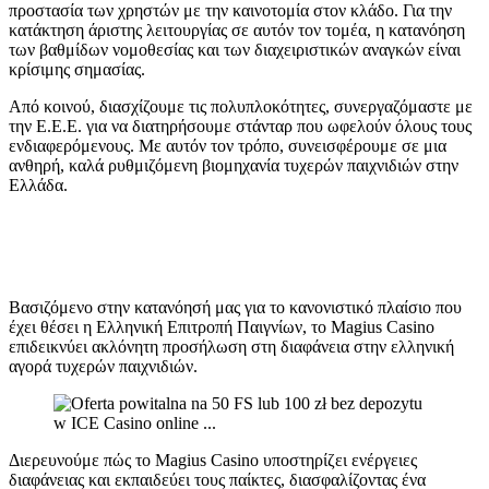
προστασία των χρηστών με την καινοτομία στον κλάδο. Για την
κατάκτηση άριστης λειτουργίας σε αυτόν τον τομέα, η κατανόηση
των βαθμίδων νομοθεσίας και των διαχειριστικών αναγκών είναι
κρίσιμης σημασίας.
Από κοινού, διασχίζουμε τις πολυπλοκότητες, συνεργαζόμαστε με
την Ε.Ε.Ε. για να διατηρήσουμε στάνταρ που ωφελούν όλους τους
ενδιαφερόμενους. Με αυτόν τον τρόπο, συνεισφέρουμε σε μια
ανθηρή, καλά ρυθμιζόμενη βιομηχανία τυχερών παιχνιδιών στην
Ελλάδα.
Η υπόσχεση του Magius Casino για
διαφάνεια
Βασιζόμενο στην κατανόησή μας για το κανονιστικό πλαίσιο που
έχει θέσει η Ελληνική Επιτροπή Παιγνίων, το Magius Casino
επιδεικνύει ακλόνητη προσήλωση στη διαφάνεια στην ελληνική
αγορά τυχερών παιχνιδιών.
Διερευνούμε πώς το Magius Casino υποστηρίζει ενέργειες
διαφάνειας και εκπαιδεύει τους παίκτες, διασφαλίζοντας ένα