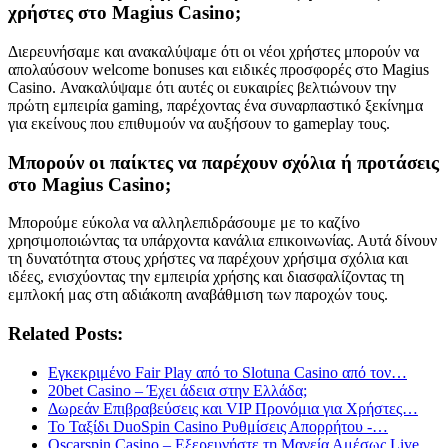
χρήστες στο Magius Casino;
Διερευνήσαμε και ανακαλύψαμε ότι οι νέοι χρήστες μπορούν να
απολαύσουν welcome bonuses και ειδικές προσφορές στο Magius
Casino. Ανακαλύψαμε ότι αυτές οι ευκαιρίες βελτιώνουν την
πρώτη εμπειρία gaming, παρέχοντας ένα συναρπαστικό ξεκίνημα
για εκείνους που επιθυμούν να αυξήσουν το gameplay τους.
Μπορούν οι παίκτες να παρέχουν σχόλια ή προτάσεις
στο Magius Casino;
Μπορούμε εύκολα να αλληλεπιδράσουμε με το καζίνο
χρησιμοποιώντας τα υπάρχοντα κανάλια επικοινωνίας. Αυτά δίνουν
τη δυνατότητα στους χρήστες να παρέχουν χρήσιμα σχόλια και
ιδέες, ενισχύοντας την εμπειρία χρήσης και διασφαλίζοντας τη
εμπλοκή μας στη αδιάκοπη αναβάθμιση των παροχών τους.
Related Posts:
Εγκεκριμένο Fair Play από το Slotuna Casino από τον…
20bet Casino – Έχει άδεια στην Ελλάδα;
Δωρεάν Επιβραβεύσεις και VIP Προνόμια για Χρήστες…
Το Ταξίδι DuoSpin Casino Ρυθμίσεις Απορρήτου -…
Oscarspin Casino – Εξερευνήστε τη Μαγεία Αμέσως Live…