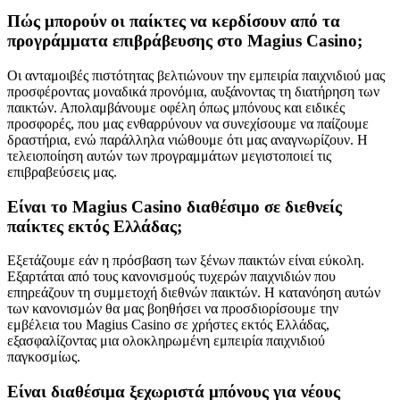
Πώς μπορούν οι παίκτες να κερδίσουν από τα
προγράμματα επιβράβευσης στο Magius Casino;
Οι ανταμοιβές πιστότητας βελτιώνουν την εμπειρία παιχνιδιού μας
προσφέροντας μοναδικά προνόμια, αυξάνοντας τη διατήρηση των
παικτών. Απολαμβάνουμε οφέλη όπως μπόνους και ειδικές
προσφορές, που μας ενθαρρύνουν να συνεχίσουμε να παίζουμε
δραστήρια, ενώ παράλληλα νιώθουμε ότι μας αναγνωρίζουν. Η
τελειοποίηση αυτών των προγραμμάτων μεγιστοποιεί τις
επιβραβεύσεις μας.
Είναι το Magius Casino διαθέσιμο σε διεθνείς
παίκτες εκτός Ελλάδας;
Εξετάζουμε εάν η πρόσβαση των ξένων παικτών είναι εύκολη.
Εξαρτάται από τους κανονισμούς τυχερών παιχνιδιών που
επηρεάζουν τη συμμετοχή διεθνών παικτών. Η κατανόηση αυτών
των κανονισμών θα μας βοηθήσει να προσδιορίσουμε την
εμβέλεια του Magius Casino σε χρήστες εκτός Ελλάδας,
εξασφαλίζοντας μια ολοκληρωμένη εμπειρία παιχνιδιού
παγκοσμίως.
Είναι διαθέσιμα ξεχωριστά μπόνους για νέους