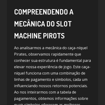
COMPREENDENDO A
MECÂNICA DO SLOT
MACHINE PIROTS
Ao analisarmos a mecânica do caça-níquel
Pirates, observamos rapidamente que
conhecer sua estrutura é fundamental para
elevar nossa experiência de jogo. Este caça-
níquel funciona com uma combinação de
linhas de pagamento e símbolos, cada um
influenciando nossos retornos potenciais.
Ao nos inteirarmos com a tabela de
pagamentos, obtemos informações sobre
quais símbolos oferecem as melhores