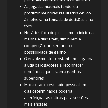
As jogadas matinais tendem a
produzir melhores resultados devido
à melhora na tomada de decisões e na
foco.
Horários fora de pico, como o início da
manhã e dias úteis, diminuem a
competição, aumentando o
possibilidade de ganho.
O envolvimento constante no jogatina
ajuda os jogadores a reconhecer
tendências que levam a ganhos
superiores.
Monitorar o resultado pessoal em
dias determinados poderia
aperfeiçoar as táticas para sessões
mais eficazes.