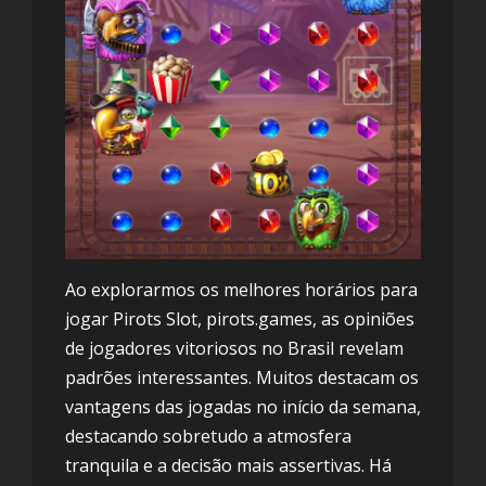
Ao explorarmos os melhores horários para
jogar Pirots Slot,
pirots.games
, as opiniões
de jogadores vitoriosos no Brasil revelam
padrões interessantes. Muitos destacam os
vantagens das jogadas no início da semana,
destacando sobretudo a atmosfera
tranquila e a decisão mais assertivas. Há