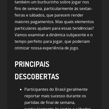
também um burburinho sobre jogar nos
fins de semana, particularmente às sextas-
feiras e sábados, que parecem render
maiores pagamentos. Mas quais elementos
particulares ajudam para essas tendências?
Vamos examinar a dinâmica subjacente e o
tempo perfeito para jogar, que poderiam
otimizar nossa experiência de jogo.
PRINCIPAIS
DESCOBERTAS
Participantes do Brasil geralmente
reportar mais sucesso durante os
partidas de final de semana,
particularmente às sextas e sábados.