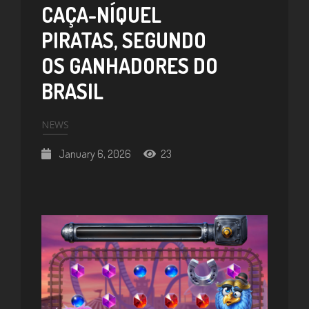
CAÇA-NÍQUEL
PIRATAS, SEGUNDO
OS GANHADORES DO
BRASIL
NEWS
January 6, 2026
23