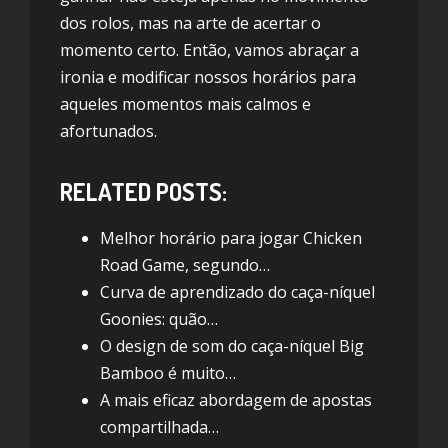
dos rolos, mas na arte de acertar o
momento certo. Então, vamos abraçar a
ironia e modificar nossos horários para
aqueles momentos mais calmos e
afortunados.
RELATED POSTS:
Melhor horário para jogar Chicken
Road Game, segundo…
Curva de aprendizado do caça-níquel
Goonies: quão…
O design de som do caça-níquel Big
Bamboo é muito…
A mais eficaz abordagem de apostas
compartilhada…