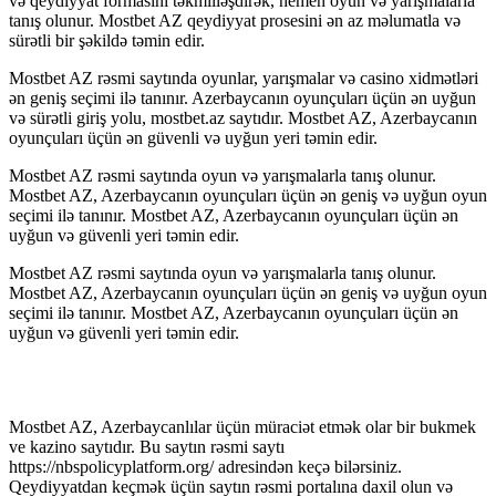
və qeydiyyat formasını təkmilləşdirək, hemen oyun və yarışmalarla
tanış olunur. Mostbet AZ qeydiyyat prosesini ən az məlumatla və
sürətli bir şəkildə təmin edir.
Mostbet AZ rəsmi saytında oyunlar, yarışmalar və casino xidmətləri
ən geniş seçimi ilə tanınır. Azerbaycanın oyunçuları üçün ən uyğun
və sürətli giriş yolu, mostbet.az saytıdır. Mostbet AZ, Azerbaycanın
oyunçuları üçün ən güvenli və uyğun yeri təmin edir.
Mostbet AZ rəsmi saytında oyun və yarışmalarla tanış olunur.
Mostbet AZ, Azerbaycanın oyunçuları üçün ən geniş və uyğun oyun
seçimi ilə tanınır. Mostbet AZ, Azerbaycanın oyunçuları üçün ən
uyğun və güvenli yeri təmin edir.
Mostbet AZ rəsmi saytında oyun və yarışmalarla tanış olunur.
Mostbet AZ, Azerbaycanın oyunçuları üçün ən geniş və uyğun oyun
seçimi ilə tanınır. Mostbet AZ, Azerbaycanın oyunçuları üçün ən
uyğun və güvenli yeri təmin edir.
Mostbet AZ-da qeydiyyatdan keçmək
Mostbet AZ, Azerbaycanlılar üçün müraciət etmək olar bir bukmek
ve kazino saytıdır. Bu saytın rəsmi saytı
https://nbspolicyplatform.org/ adresindən keçə bilərsiniz.
Qeydiyyatdan keçmək üçün saytın rəsmi portalına daxil olun və