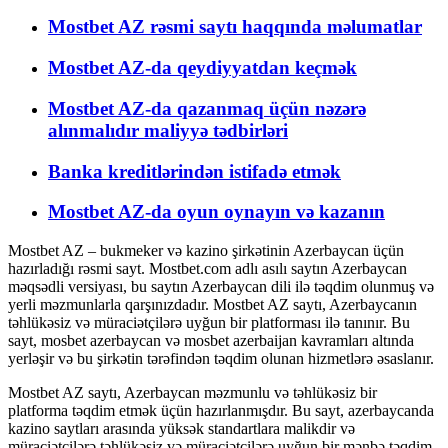
Mostbet AZ rəsmi saytı haqqında məlumatlar
Mostbet AZ-da qeydiyyatdan keçmək
Mostbet AZ-da qazanmaq üçün nəzərə
alınmalıdır maliyyə tədbirləri
Banka kreditlərindən istifadə etmək
Mostbet AZ-da oyun oynayın və kazanın
Mostbet AZ – bukmeker və kazino şirkətinin Azerbaycan üçün
hazırladığı rəsmi sayt. Mostbet.com adlı asılı saytın Azerbaycan
məqsədli versiyası, bu saytın Azerbaycan dili ilə təqdim olunmuş və
yerli məzmunlarla qarşınızdadır. Mostbet AZ saytı, Azerbaycanın
təhlükəsiz və müraciətçilərə uyğun bir platforması ilə tanınır. Bu
sayt, mosbet azerbaycan və mosbet azerbaijan kavramları altında
yerləşir və bu şirkətin tərəfindən təqdim olunan hizmetlərə əsaslanır.
Mostbet AZ saytı, Azerbaycan məzmunlu və təhlükəsiz bir
platforma təqdim etmək üçün hazırlanmışdır. Bu sayt, azerbaycanda
kazino saytları arasında yüksək standartlara malikdir və
müraciətçilərə təhlükəsiz və müraciətçilərə uyğun bir mənbə təqdim