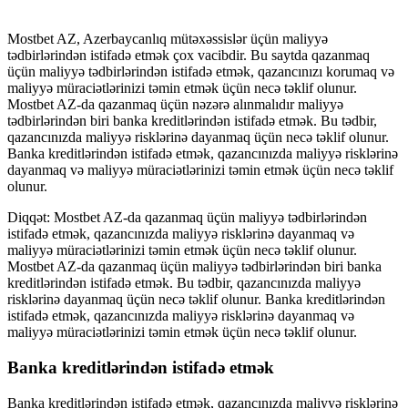
alınmalıdır maliyyə tədbirləri
Mostbet AZ, Azerbaycanlıq mütəxəssislər üçün maliyyə
tədbirlərindən istifadə etmək çox vacibdir. Bu saytda qazanmaq
üçün maliyyə tədbirlərindən istifadə etmək, qazancınızı korumaq və
maliyyə müraciətlərinizi təmin etmək üçün necə təklif olunur.
Mostbet AZ-da qazanmaq üçün nəzərə alınmalıdır maliyyə
tədbirlərindən biri banka kreditlərindən istifadə etmək. Bu tədbir,
qazancınızda maliyyə risklərinə dayanmaq üçün necə təklif olunur.
Banka kreditlərindən istifadə etmək, qazancınızda maliyyə risklərinə
dayanmaq və maliyyə müraciətlərinizi təmin etmək üçün necə təklif
olunur.
Diqqət: Mostbet AZ-da qazanmaq üçün maliyyə tədbirlərindən
istifadə etmək, qazancınızda maliyyə risklərinə dayanmaq və
maliyyə müraciətlərinizi təmin etmək üçün necə təklif olunur.
Mostbet AZ-da qazanmaq üçün maliyyə tədbirlərindən biri banka
kreditlərindən istifadə etmək. Bu tədbir, qazancınızda maliyyə
risklərinə dayanmaq üçün necə təklif olunur. Banka kreditlərindən
istifadə etmək, qazancınızda maliyyə risklərinə dayanmaq və
maliyyə müraciətlərinizi təmin etmək üçün necə təklif olunur.
Banka kreditlərindən istifadə etmək
Banka kreditlərindən istifadə etmək, qazancınızda maliyyə risklərinə