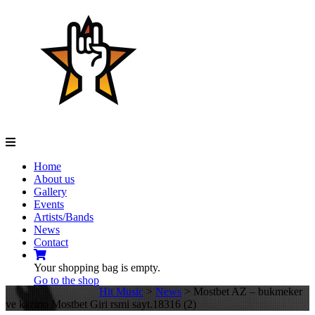
Navigation
Home
About us
Gallery
Events
Artists/Bands
News
Contact
Your shopping bag is empty.
Go to the shop
Hit Music
>
News
>
Mostbet AZ – bukmeker
ve kazino Mostbet Giri rsmi sayt.18316 (2)