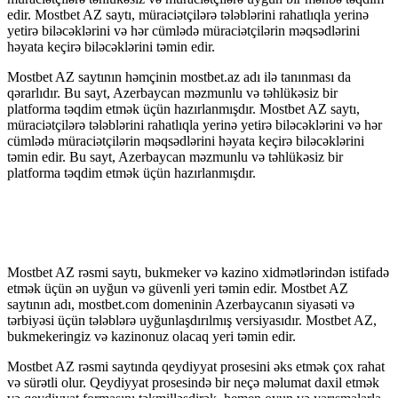
edir. Mostbet AZ saytı, müraciətçilərə tələblərini rahatlıqla yerinə
yetirə biləcəklərini və hər cümlədə müraciətçilərin məqsədlərini
həyata keçirə biləcəklərini təmin edir.
Mostbet AZ saytının həmçinin mostbet.az adı ilə tanınması da
qərarlıdır. Bu sayt, Azerbaycan məzmunlu və təhlükəsiz bir
platforma təqdim etmək üçün hazırlanmışdır. Mostbet AZ saytı,
müraciətçilərə tələblərini rahatlıqla yerinə yetirə biləcəklərini və hər
cümlədə müraciətçilərin məqsədlərini həyata keçirə biləcəklərini
təmin edir. Bu sayt, Azerbaycan məzmunlu və təhlükəsiz bir
platforma təqdim etmək üçün hazırlanmışdır.
Mostbet AZ rəsmi saytı haqqında
məlumatlar
Mostbet AZ rəsmi saytı, bukmeker və kazino xidmətlərindən istifadə
etmək üçün ən uyğun və güvenli yeri təmin edir. Mostbet AZ
saytının adı, mostbet.com domeninin Azerbaycanın siyasəti və
tərbiyəsi üçün tələblərə uyğunlaşdırılmış versiyasıdır. Mostbet AZ,
bukmekeringiz və kazinonuz olacaq yeri təmin edir.
Mostbet AZ rəsmi saytında qeydiyyat prosesini əks etmək çox rahat
və sürətli olur. Qeydiyyat prosesində bir neçə məlumat daxil etmək