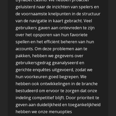
geluisterd naar de inzichten van spelers en
de voornaamste knelpunten in de structuur
van de navigatie in kaart gebracht. Veel
gebruikers gaven aan ontevreden te zijn
over het opsporen van hun favoriete
spellen en het efficiënt beheren van hun
accounts. Om deze problemen aan te
pakken, hebben we gegevens over
gebruikersgedrag geanalyseerd en
gerichte enquêtes uitgevoerd, zodat we
hun voorkeuren goed begrepen. We
hebben ook ontwikkelingen in de branche
bestudeerd om ervoor te zorgen dat onze
indeling competitief blijft. Door prioriteit te
geven aan duidelijkheid en toegankelijkheid
hebben we onze menuopties