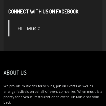
CONNECT WITH US ON FACEBOOK
HIT Music
ABOUT US
We provide musicians for venues, put on events as well as
arrange festivals on behalf of event companies. When music is a
priority for a venue, restaurant or an event, Hit Music has your
back.