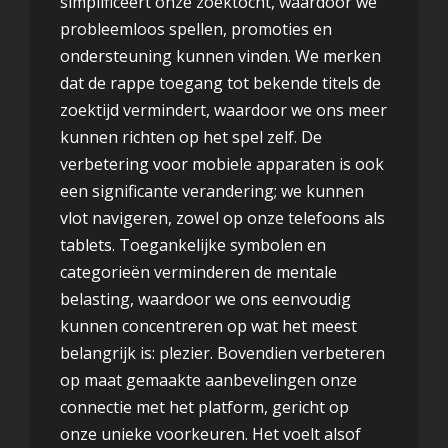
simplificeert onze zoektocht, waardoor we
probleemloos spellen, promoties en
ondersteuning kunnen vinden. We merken
dat de rappe toegang tot bekende titels de
zoektijd vermindert, waardoor we ons meer
kunnen richten op het spel zelf. De
verbetering voor mobiele apparaten is ook
een significante verandering; we kunnen
vlot navigeren, zowel op onze telefoons als
tablets. Toegankelijke symbolen en
categorieën verminderen de mentale
belasting, waardoor we ons eenvoudig
kunnen concentreren op wat het meest
belangrijk is: plezier. Bovendien verbeteren
op maat gemaakte aanbevelingen onze
connectie met het platform, gericht op
onze unieke voorkeuren. Het voelt alsof