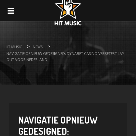
Navigation
>
>
HIT MUSIC
NEWS
NAVIGATIE OPNIEUW GEDESIGNED: DYNABET CASINO VERBETERT LAY-
OUT VOOR NEDERLAND
NAVIGATIE OPNIEUW
GEDESIGNED: