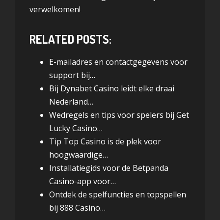
verwelkomen!
RELATED POSTS:
E-mailadres en contactgegevens voor
support bij…
Bij Dynabet Casino leidt elke draai
Nederland…
Wedregels en tips voor spelers bij Get
Lucky Casino…
Tip Top Casino is de plek voor
hoogwaardige…
Installatiegids voor de Betpanda
Casino-app voor…
Ontdek de spelfuncties en topspellen
bij 888 Casino…