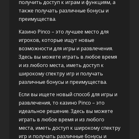
получить доступ к играм и функциям, а
также получать различные бонусы и
преимущества.
Казино Pinco – это лучшее место для
игроков, которые ищут новые
возможности для игры и развлечения.
Здесь вы можете играть в любое время
и из любого места, иметь доступ к
широкому спектру игр и получать
различные бонусы и преимущества.
Если вы ищете новый способ для игры и
развлечения, то казино Pinco – это
идеальное решение. Здесь вы можете
играть в любое время и из любого
места, иметь доступ к широкому спектру
игр и получать различные бонусы и