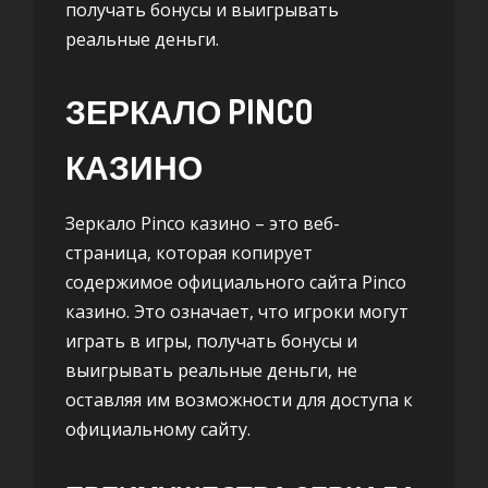
получать бонусы и выигрывать
реальные деньги.
ЗЕРКАЛО PINCO
КАЗИНО
Зеркало Pinco казино – это веб-
страница, которая копирует
содержимое официального сайта Pinco
казино. Это означает, что игроки могут
играть в игры, получать бонусы и
выигрывать реальные деньги, не
оставляя им возможности для доступа к
официальному сайту.