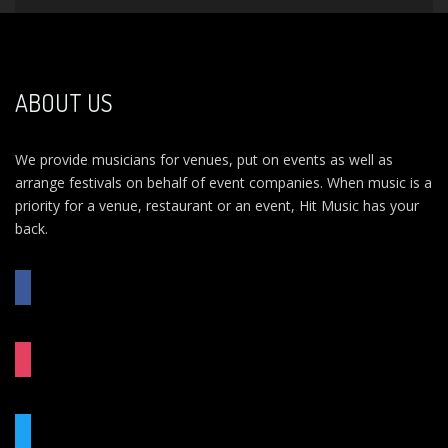
ABOUT US
We provide musicians for venues, put on events as well as
arrange festivals on behalf of event companies. When music is a
priority for a venue, restaurant or an event, Hit Music has your
back.
FACEBOOK
INSTAGRAM
TWITTER