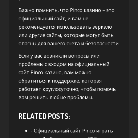
Важно помнить, что Pinco казино – это
официальный сайт, и вам не
рекомендуется использовать зеркало
или другие сайты, которые могут быть
опасны для вашего счета и безопасности.
Если у вас возникли вопросы или
проблемы с входом на официальный
сайт Pinco казино, вам можно
обратиться к поддержке, которая
работает круглосуточно, чтобы помочь
вам решить любые проблемы.
RELATED POSTS:
- Официальный сайт Pinco играть