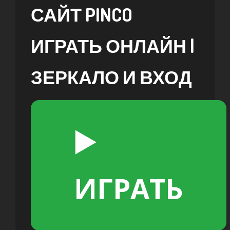
САЙТ PINCO
ИГРАТЬ ОНЛАЙН |
ЗЕРКАЛО И ВХОД
▶️
ИГРАТЬ