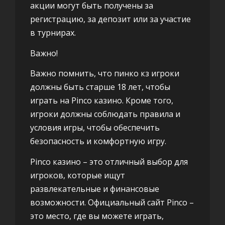
акции могут быть получены за
регистрацию, за депозит или за участие
в турнирах.
Важно!
Важно помнить, что
пинко кз
игроки
должны быть старше 18 лет, чтобы
играть на Pinco казино. Кроме того,
игроки должны соблюдать правила и
условия игры, чтобы обеспечить
безопасность и комфортную игру.
Pinco казино – это отличный выбор для
игроков, которые ищут
развлекательные и финансовые
возможности. Официальный сайт Pinco –
это место, где вы можете играть,