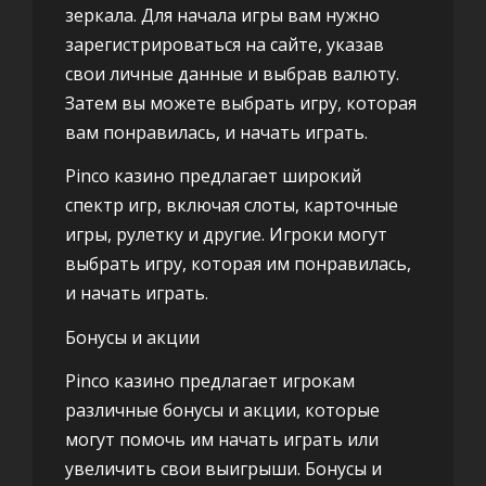
зеркала. Для начала игры вам нужно
зарегистрироваться на сайте, указав
свои личные данные и выбрав валюту.
Затем вы можете выбрать игру, которая
вам понравилась, и начать играть.
Pinco казино предлагает широкий
спектр игр, включая слоты, карточные
игры, рулетку и другие. Игроки могут
выбрать игру, которая им понравилась,
и начать играть.
Бонусы и акции
Pinco казино предлагает игрокам
различные бонусы и акции, которые
могут помочь им начать играть или
увеличить свои выигрыши. Бонусы и