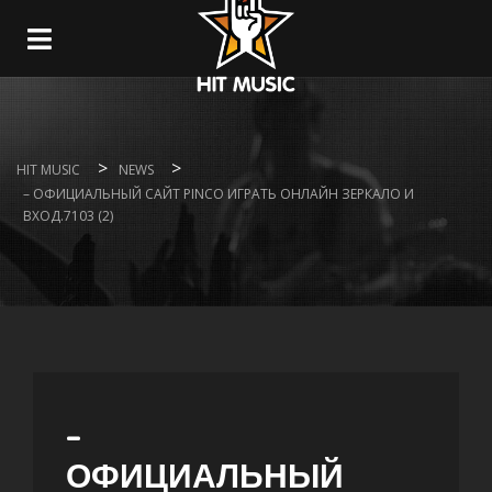
Navigation
>
>
HIT MUSIC
NEWS
– ОФИЦИАЛЬНЫЙ САЙТ PINCO ИГРАТЬ ОНЛАЙН ЗЕРКАЛО И
ВХОД.7103 (2)
–
ОФИЦИАЛЬНЫЙ