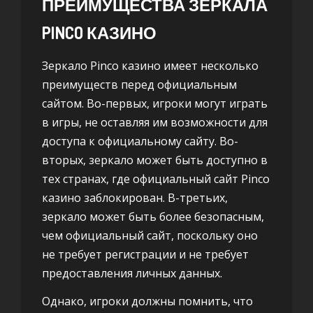
ПРЕИМУЩЕСТВА ЗЕРКАЛА
PINCO КАЗИНО
Зеркало Pinco казино имеет несколько
преимуществ перед официальным
сайтом. Во-первых, игроки могут играть
в игры, не оставляя им возможности для
доступа к официальному сайту. Во-
вторых, зеркало может быть доступно в
тех странах, где официальный сайт Pinco
казино заблокирован. В-третьих,
зеркало может быть более безопасным,
чем официальный сайт, поскольку оно
не требует регистрации и не требует
предоставления личных данных.
Однако, игроки должны помнить, что