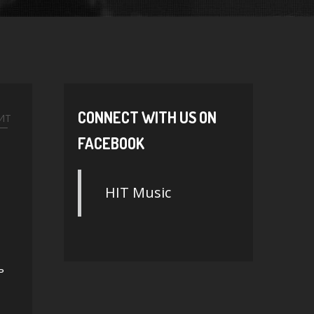
CONNECT WITH US ON
ИТ
FACEBOOK
HIT Music
ь