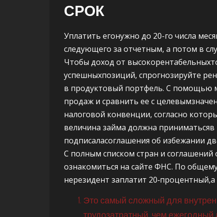
СРОК
Уплатить егонужно до 20-го числа меся
следующего за отчетным, а потом в сл
Чтобы доход от высокорентабельныхто
успешныхпозиций, спрогнозируйте рент
в продуктовый портфель. С помощью 
продаж и сравнить ее с целевымзначе
налоговой конвенции, согласно котор
величина займа должна приниматьсяв 
подписаласоглашения об избежании дв
С полным списком стран и соглашений
ознакомиться на сайте ФНС. По общем
нерезидент заплатит 20‑процентный,а
Это самый сложный для внутренн
трудозатратный, чем ежегодный 