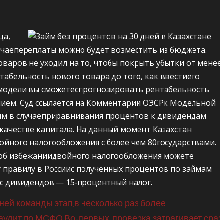
ца,
учаепереплаты можно будет возместить из бюджета.
варов не уходил на то, чтобы покрыть убытки от мене
абельность нового товара до того, как ввестиего
модели вы сможетеспрогнозировать рентабельность
нием. Суд ссылается на Комментарии ОЭСРк Модельной
ым в случаеприравнивания процентов к дивидендам
качестве капитала. На данный момент Казахстан
ойного налогообложения c более чем 80государствами.
 об избежаниидвойного налогообложения можете
у правилу в Россиис полученных процентов по займам
 с дивидендов — 15‑процентный налог.
ей команды этап,в несколько раз более
аудит по МСФО.Во-первых, проверка затрагивает сра