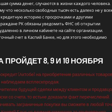
шая сумма денег, случаются в жизни каждого человека.
му что несколько свободных тысяч есть далеко не у всех
в кредитную историю с просрочками и другими
Граждане РК обязаны уведомить ФНС об открытии
 удаленно в личном кабинете на сайте организации.
чный счет в Каспий Банке, но для этого необходимо
 ПРОЙДЕТ 8, 9 И 10 НОЯБРЯ
окредит (Актобе) на приобретение различных товаров
ы наблюдаем всплескпродаж.
чителем будущей сделки между клиентом и продавцо
ки со счета, то естьне доказали факт перечислений.
чивать заграничные покупки вы сможете в любой точ
 Каспий Банк не взимает комиссию за конвертацию.