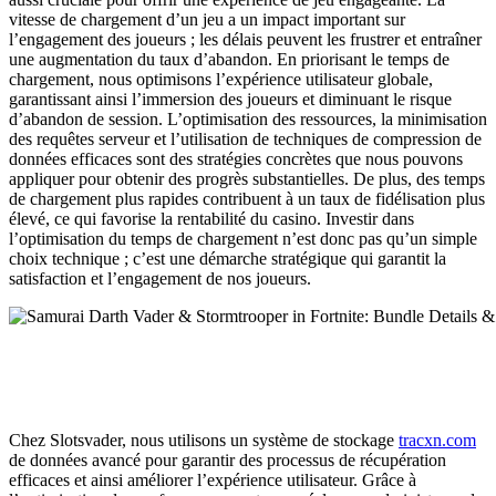
vitesse de chargement d’un jeu a un impact important sur
l’engagement des joueurs ; les délais peuvent les frustrer et entraîner
une augmentation du taux d’abandon. En priorisant le temps de
chargement, nous optimisons l’expérience utilisateur globale,
garantissant ainsi l’immersion des joueurs et diminuant le risque
d’abandon de session. L’optimisation des ressources, la minimisation
des requêtes serveur et l’utilisation de techniques de compression de
données efficaces sont des stratégies concrètes que nous pouvons
appliquer pour obtenir des progrès substantielles. De plus, des temps
de chargement plus rapides contribuent à un taux de fidélisation plus
élevé, ce qui favorise la rentabilité du casino. Investir dans
l’optimisation du temps de chargement n’est donc pas qu’un simple
choix technique ; c’est une démarche stratégique qui garantit la
satisfaction et l’engagement de nos joueurs.
Techniques de mise en cache avancées
utilisées par Slotsvader
Chez Slotsvader, nous utilisons un système de stockage
tracxn.com
de données avancé pour garantir des processus de récupération
efficaces et ainsi améliorer l’expérience utilisateur. Grâce à