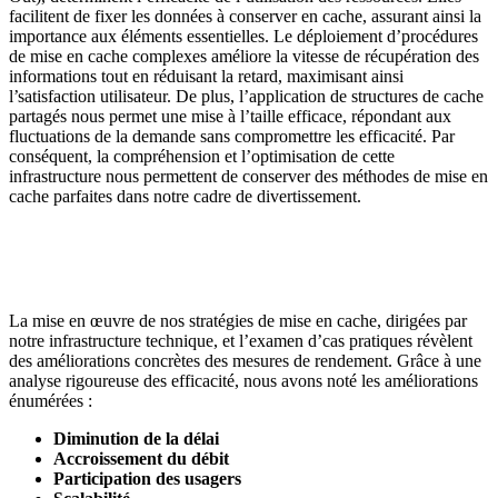
facilitent de fixer les données à conserver en cache, assurant ainsi la
importance aux éléments essentielles. Le déploiement d’procédures
de mise en cache complexes améliore la vitesse de récupération des
informations tout en réduisant la retard, maximisant ainsi
l’satisfaction utilisateur. De plus, l’application de structures de cache
partagés nous permet une mise à l’taille efficace, répondant aux
fluctuations de la demande sans compromettre les efficacité. Par
conséquent, la compréhension et l’optimisation de cette
infrastructure nous permettent de conserver des méthodes de mise en
cache parfaites dans notre cadre de divertissement.
Exemples concrets : Amélioration des
critères de rendement
La mise en œuvre de nos stratégies de mise en cache, dirigées par
notre infrastructure technique, et l’examen d’cas pratiques révèlent
des améliorations concrètes des mesures de rendement. Grâce à une
analyse rigoureuse des efficacité, nous avons noté les améliorations
énumérées :
Diminution de la délai
Accroissement du débit
Participation des usagers