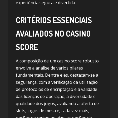
experiência segura e divertida.
CRITÉRIOS ESSENCIAIS
AVALIADOS NO CASINO
SCORE
A composição de um casino score robusto
envolve a análise de vários pilares
fundamentais. Dentre eles, destacam-se a
segurança, com a verificação da utilização
de protocolos de encriptação e a validade
das licenças de operação; a diversidade e
qualidade dos jogos, avaliando a oferta de
slots, jogos de mesa e, cada vez mais,
opções de casino ao vivo; as opções de