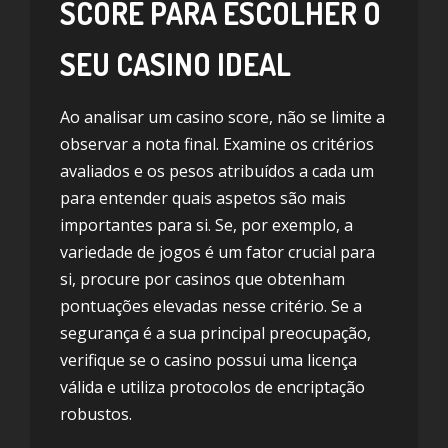
SCORE PARA ESCOLHER O
SEU CASINO IDEAL
Ao analisar um casino score, não se limite a
observar a nota final. Examine os critérios
avaliados e os pesos atribuídos a cada um
para entender quais aspetos são mais
importantes para si. Se, por exemplo, a
variedade de jogos é um fator crucial para
si, procure por casinos que obtenham
pontuações elevadas nesse critério. Se a
segurança é a sua principal preocupação,
verifique se o casino possui uma licença
válida e utiliza protocolos de encriptação
robustos.