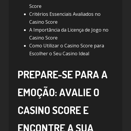
Score
Critérios Essenciais Avaliados no
Casino Score
A Importância da Licença de Jogo no
Casino Score
Como Utilizar o Casino Score para
Escolher o Seu Casino Ideal
PREPARE-SE PARA A
EMOÇÃO: AVALIE O
CASINO SCORE E
ENCONTRE A SUA