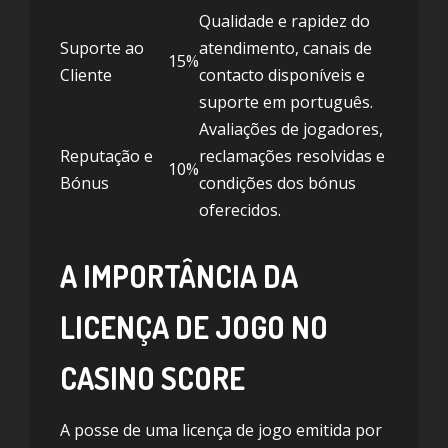
Qualidade e rapidez do
Suporte ao
atendimento, canais de
15%
Cliente
contacto disponíveis e
suporte em português.
Avaliações de jogadores,
Reputação e
reclamações resolvidas e
10%
Bónus
condições dos bónus
oferecidos.
A IMPORTÂNCIA DA
LICENÇA DE JOGO NO
CASINO SCORE
A posse de uma licença de jogo emitida por