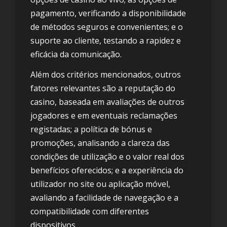
pagamento, verificando a disponibilidade
de métodos seguros e convenientes; e o
suporte ao cliente, testando a rapidez e
eficácia da comunicação.
Além dos critérios mencionados, outros
fatores relevantes são a reputação do
casino, baseada em avaliações de outros
jogadores e em eventuais reclamações
registadas; a política de bónus e
promoções, analisando a clareza das
condições de utilização e o valor real dos
benefícios oferecidos; e a experiência do
utilizador no site ou aplicação móvel,
avaliando a facilidade de navegação e a
compatibilidade com diferentes
dispositivos.