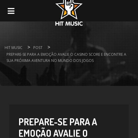
Navigation
>
>
HIT MUSIC
POST
PREPARE-SE PARA A EMOÇÃO AVALIE O CASINO SCORE E ENCONTRE A
SUA PRÓXIMA AVENTURA NO MUNDO DOS JOGOS
PREPARE-SE PARA A
EMOÇÃO AVALIE O