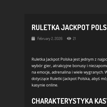
RULETKA JACKPOT POLS
February 2, 2026
21
Ruletka Jackpot Polska jest jednym z najp
wybór gier, atrakcyjne bonusy i niezapom
na emocje, adrenalina i wiele wygranych. 
dotyczące Ruletki Jackpot Polska, abyś mó
kasynie online.
CHARAKTERYSTYKA KAS