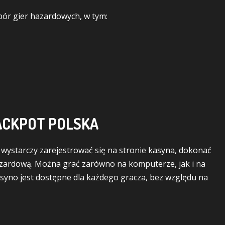
bór gier hazardowych, w tym:
ACKPOT POLSKA
 wystarczy zarejestrować się na stronie kasyna, dokonać
azardową. Można grać zarówno na komputerze, jak i na
asyno jest dostępne dla każdego gracza, bez względu na