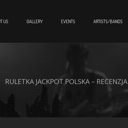
T US
GALLERY
EVENTS
ARTISTS/BANDS
RULETKA JACKPOT POLSKA – RECENZJ