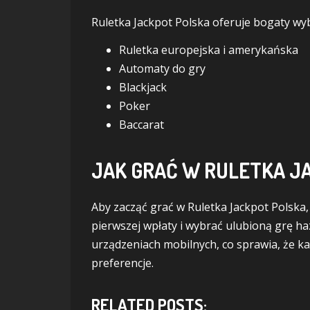
Ruletka Jackpot Polska oferuje bogaty wy
Ruletka europejska i amerykańska
Automaty do gry
Blackjack
Poker
Baccarat
JAK GRAĆ W RULETKA J
Aby zacząć grać w Ruletka Jackpot Polska,
pierwszej wpłaty i wybrać ulubioną grę h
urządzeniach mobilnych, co sprawia, że k
preferencje.
RELATED POSTS: