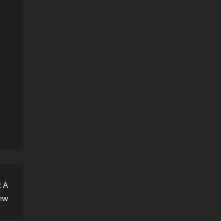
: A
ew