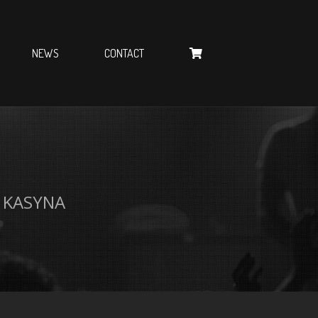
NEWS
CONTACT
A KASYNA