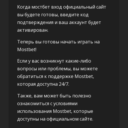
Когда
мостбет вход официальный сайт
вы будете готовы, введите код
подтверждения и ваш аккаунт будет
активирован.
Теперь вы готовы начать играть на
Mostbet!
Если у вас возникнут какие-либо
вопросы или проблемы, вы можете
обратиться к поддержке Mostbet,
которая доступна 24/7.
Также, вам может быть полезно
ознакомиться с условиями
использования Mostbet, которые
доступны на официальном сайте.