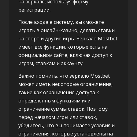
на зеркале, используя форму
регистрации.
После входа в систему, вы сможете
играть в онлайн-казино, делать ставки
на спорт и другие игры. Зеркало Mostbet
имеет все функции, которые есть на
официальном сайте, включая доступ к
играм, ставкам и аккаунту.
Важно помнить, что зеркало Mostbet
может иметь некоторые ограничения,
такие как ограничение доступа к
определенным функциям или
ограничение суммы ставок. Поэтому
перед началом игры или ставок,
убедитесь, что вы понимаете условия и
ограничения, которые установлены на