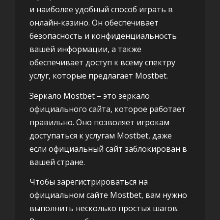
и наиболее удобный способ играть в
онлайн-казино. Он обеспечивает
безопасность и конфиденциальность
вашей информации, а также
обеспечивает доступ к всему спектру
услуг, которые предлагает Mostbet.
Зеркало Mostbet – это зеркало
официального сайта, которое работает
правильно. Оно позволяет игрокам
доступаться к услугам Mostbet, даже
если официальный сайт заблокирован в
вашей стране.
Чтобы зарегистрироваться на
официальном сайте Mostbet, вам нужно
выполнить несколько простых шагов.