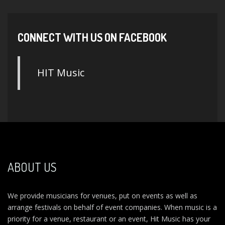
CONNECT WITH US ON FACEBOOK
HIT Music
ABOUT US
We provide musicians for venues, put on events as well as
arrange festivals on behalf of event companies. When music is a
priority for a venue, restaurant or an event, Hit Music has your