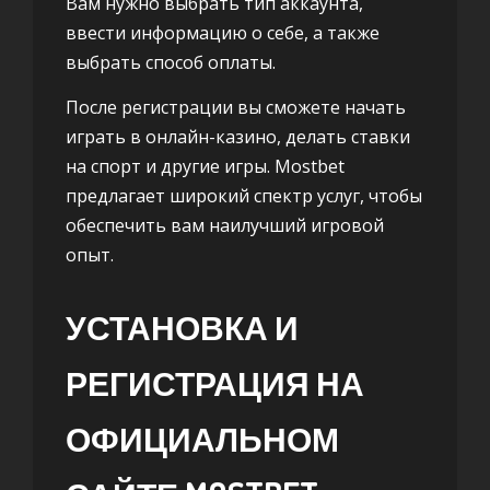
Вам нужно выбрать тип аккаунта,
ввести информацию о себе, а также
выбрать способ оплаты.
После регистрации вы сможете начать
играть в онлайн-казино, делать ставки
на спорт и другие игры. Mostbet
предлагает широкий спектр услуг, чтобы
обеспечить вам наилучший игровой
опыт.
УСТАНОВКА И
РЕГИСТРАЦИЯ НА
ОФИЦИАЛЬНОМ