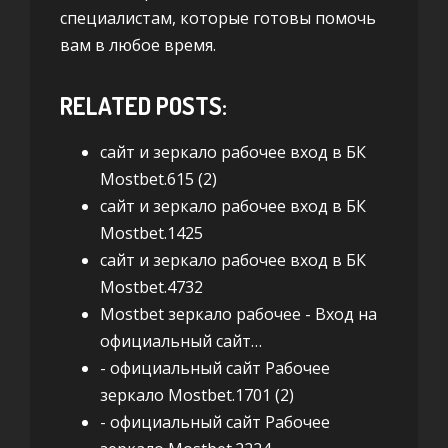
специалистам, которые готовы помочь
вам в любое время.
RELATED POSTS:
сайт и зеркало рабочее вход в БК
Mostbet.615 (2)
сайт и зеркало рабочее вход в БК
Mostbet.1425
сайт и зеркало рабочее вход в БК
Mostbet.4732
Mostbet зеркало рабочее - Вход на
официальный сайт…
- официальный сайт Рабочее
зеркало Mostbet.1701 (2)
- официальный сайт Рабочее