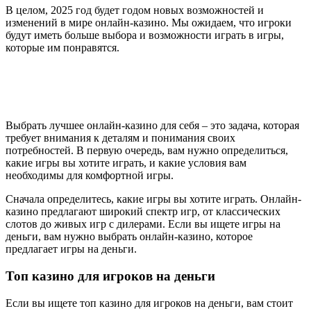
В целом, 2025 год будет годом новых возможностей и
изменений в мире онлайн-казино. Мы ожидаем, что игроки
будут иметь больше выбора и возможности играть в игры,
которые им понравятся.
Как выбрать лучшее онлайн-казино
для себя
Выбрать лучшее онлайн-казино для себя – это задача, которая
требует внимания к деталям и понимания своих
потребностей. В первую очередь, вам нужно определиться,
какие игры вы хотите играть, и какие условия вам
необходимы для комфортной игры.
Сначала определитесь, какие игры вы хотите играть. Онлайн-
казино предлагают широкий спектр игр, от классических
слотов до живых игр с дилерами. Если вы ищете игры на
деньги, вам нужно выбрать онлайн-казино, которое
предлагает игры на деньги.
Топ казино для игроков на деньги
Если вы ищете топ казино для игроков на деньги, вам стоит