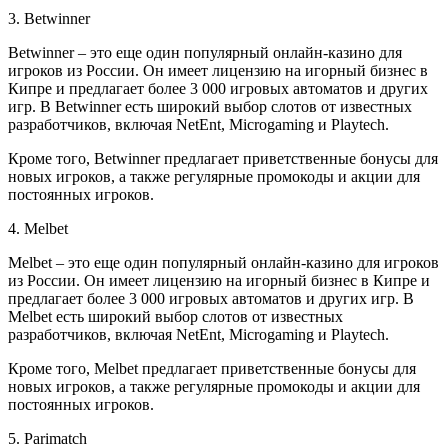
3. Betwinner
Betwinner – это еще один популярный онлайн-казино для
игроков из России. Он имеет лицензию на игорный бизнес в
Кипре и предлагает более 3 000 игровых автоматов и других
игр. В Betwinner есть широкий выбор слотов от известных
разработчиков, включая NetEnt, Microgaming и Playtech.
Кроме того, Betwinner предлагает приветственные бонусы для
новых игроков, а также регулярные промокоды и акции для
постоянных игроков.
4. Melbet
Melbet – это еще один популярный онлайн-казино для игроков
из России. Он имеет лицензию на игорный бизнес в Кипре и
предлагает более 3 000 игровых автоматов и других игр. В
Melbet есть широкий выбор слотов от известных
разработчиков, включая NetEnt, Microgaming и Playtech.
Кроме того, Melbet предлагает приветственные бонусы для
новых игроков, а также регулярные промокоды и акции для
постоянных игроков.
5. Parimatch