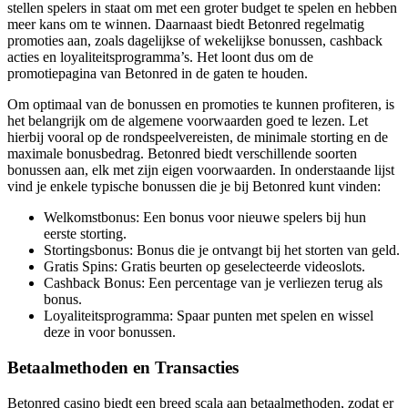
stellen spelers in staat om met een groter budget te spelen en hebben
meer kans om te winnen. Daarnaast biedt Betonred regelmatig
promoties aan, zoals dagelijkse of wekelijkse bonussen, cashback
acties en loyaliteitsprogramma’s. Het loont dus om de
promotiepagina van Betonred in de gaten te houden.
Om optimaal van de bonussen en promoties te kunnen profiteren, is
het belangrijk om de algemene voorwaarden goed te lezen. Let
hierbij vooral op de rondspeelvereisten, de minimale storting en de
maximale bonusbedrag. Betonred biedt verschillende soorten
bonussen aan, elk met zijn eigen voorwaarden. In onderstaande lijst
vind je enkele typische bonussen die je bij Betonred kunt vinden:
Welkomstbonus: Een bonus voor nieuwe spelers bij hun
eerste storting.
Stortingsbonus: Bonus die je ontvangt bij het storten van geld.
Gratis Spins: Gratis beurten op geselecteerde videoslots.
Cashback Bonus: Een percentage van je verliezen terug als
bonus.
Loyaliteitsprogramma: Spaar punten met spelen en wissel
deze in voor bonussen.
Betaalmethoden en Transacties
Betonred casino biedt een breed scala aan betaalmethoden, zodat er