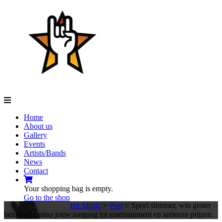
Navigation
Home
About us
Gallery
Events
Artists/Bands
News
Contact
Your shopping bag is empty.
Go to the shop
Hit Music
>
Post
>
Speel slimmer, win groter –
betonred casino jouw toegang tot entertainment en serieuze prijzen.