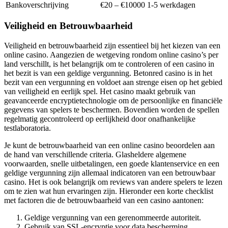
Bankoverschrijving
€20 – €10000
1-5 werkdagen
Veiligheid en Betrouwbaarheid
Veiligheid en betrouwbaarheid zijn essentieel bij het kiezen van een
online casino. Aangezien de wetgeving rondom online casino’s per
land verschillt, is het belangrijk om te controleren of een casino in
het bezit is van een geldige vergunning. Betonred casino is in het
bezit van een vergunning en voldoet aan strenge eisen op het gebied
van veiligheid en eerlijk spel. Het casino maakt gebruik van
geavanceerde encryptietechnologie om de persoonlijke en financiële
gegevens van spelers te beschermen. Bovendien worden de spellen
regelmatig gecontroleerd op eerlijkheid door onafhankelijke
testlaboratoria.
Je kunt de betrouwbaarheid van een online casino beoordelen aan
de hand van verschillende criteria. Glasheldere algemene
voorwaarden, snelle uitbetalingen, een goede klantenservice en een
geldige vergunning zijn allemaal indicatoren van een betrouwbaar
casino. Het is ook belangrijk om reviews van andere spelers te lezen
om te zien wat hun ervaringen zijn. Hieronder een korte checklist
met factoren die de betrouwbaarheid van een casino aantonen:
Geldige vergunning van een gerenommeerde autoriteit.
Gebruik van SSL-encryptie voor data bescherming.