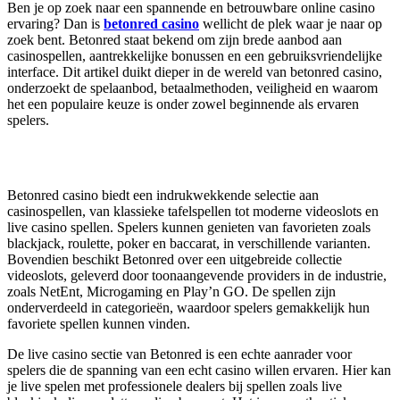
Ben je op zoek naar een spannende en betrouwbare online casino
ervaring? Dan is
betonred casino
wellicht de plek waar je naar op
zoek bent. Betonred staat bekend om zijn brede aanbod aan
casinospellen, aantrekkelijke bonussen en een gebruiksvriendelijke
interface. Dit artikel duikt dieper in de wereld van betonred casino,
onderzoekt de spelaanbod, betaalmethoden, veiligheid en waarom
het een populaire keuze is onder zowel beginnende als ervaren
spelers.
Het Spelaanbod van Betonred Casino
Betonred casino biedt een indrukwekkende selectie aan
casinospellen, van klassieke tafelspellen tot moderne videoslots en
live casino spellen. Spelers kunnen genieten van favorieten zoals
blackjack, roulette, poker en baccarat, in verschillende varianten.
Bovendien beschikt Betonred over een uitgebreide collectie
videoslots, geleverd door toonaangevende providers in de industrie,
zoals NetEnt, Microgaming en Play’n GO. De spellen zijn
onderverdeeld in categorieën, waardoor spelers gemakkelijk hun
favoriete spellen kunnen vinden.
De live casino sectie van Betonred is een echte aanrader voor
spelers die de spanning van een echt casino willen ervaren. Hier kan
je live spelen met professionele dealers bij spellen zoals live