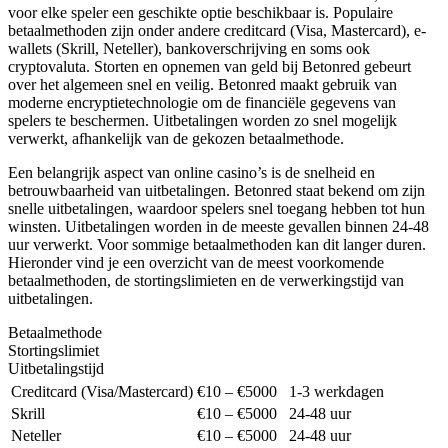
voor elke speler een geschikte optie beschikbaar is. Populaire
betaalmethoden zijn onder andere creditcard (Visa, Mastercard), e-
wallets (Skrill, Neteller), bankoverschrijving en soms ook
cryptovaluta. Storten en opnemen van geld bij Betonred gebeurt
over het algemeen snel en veilig. Betonred maakt gebruik van
moderne encryptietechnologie om de financiële gegevens van
spelers te beschermen. Uitbetalingen worden zo snel mogelijk
verwerkt, afhankelijk van de gekozen betaalmethode.
Een belangrijk aspect van online casino’s is de snelheid en
betrouwbaarheid van uitbetalingen. Betonred staat bekend om zijn
snelle uitbetalingen, waardoor spelers snel toegang hebben tot hun
winsten. Uitbetalingen worden in de meeste gevallen binnen 24-48
uur verwerkt. Voor sommige betaalmethoden kan dit langer duren.
Hieronder vind je een overzicht van de meest voorkomende
betaalmethoden, de stortingslimieten en de verwerkingstijd van
uitbetalingen.
Betaalmethode
Stortingslimiet
Uitbetalingstijd
Creditcard (Visa/Mastercard)
€10 – €5000
1-3 werkdagen
Skrill
€10 – €5000
24-48 uur
Neteller
€10 – €5000
24-48 uur