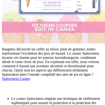
Imaginez découvrir un coffre au trésor, plein de gemmes, toutes
représentant l’excitation des jeux de hasard. Le casino Spinwinera
incarne cet charme pour les joueurs luxembourgeois, combinant
sûreté et vaste choix de jeux. En explorant son offre, nous verrons
comment il fournit une aventure sécurisée et divertissante pour
chacun. Quels sont les aspects qui différencient réellement
Spinwinera dans l’monde compétitif des sites de jeu en ligne ?
Spinwinera Casino
Aspects importants à retenir
Le casino Spinwinera emploie une technique de chiffrement
sophistiquée pour assurer la protection et la protection des