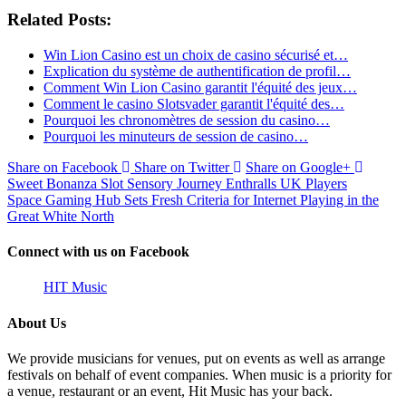
Related Posts:
Win Lion Casino est un choix de casino sécurisé et…
Explication du système de authentification de profil…
Comment Win Lion Casino garantit l'équité des jeux…
Comment le casino Slotsvader garantit l'équité des…
Pourquoi les chronomètres de session du casino…
Pourquoi les minuteurs de session de casino…
Share on Facebook
Share on Twitter
Share on Google+
Sweet Bonanza Slot Sensory Journey Enthralls UK Players
Space Gaming Hub Sets Fresh Criteria for Internet Playing in the
Great White North
Connect with us on Facebook
HIT Music
About Us
We provide musicians for venues, put on events as well as arrange
festivals on behalf of event companies. When music is a priority for
a venue, restaurant or an event, Hit Music has your back.