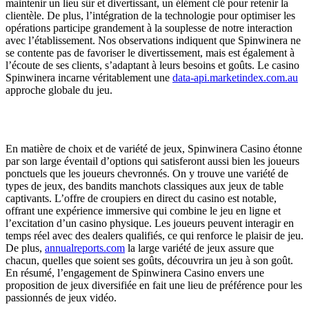
maintenir un lieu sûr et divertissant, un élément clé pour retenir la
clientèle. De plus, l’intégration de la technologie pour optimiser les
opérations participe grandement à la souplesse de notre interaction
avec l’établissement. Nos observations indiquent que Spinwinera ne
se contente pas de favoriser le divertissement, mais est également à
l’écoute de ses clients, s’adaptant à leurs besoins et goûts. Le casino
Spinwinera incarne véritablement une
data-api.marketindex.com.au
approche globale du jeu.
Sélection et variété des jeux
En matière de choix et de variété de jeux, Spinwinera Casino étonne
par son large éventail d’options qui satisferont aussi bien les joueurs
ponctuels que les joueurs chevronnés. On y trouve une variété de
types de jeux, des bandits manchots classiques aux jeux de table
captivants. L’offre de croupiers en direct du casino est notable,
offrant une expérience immersive qui combine le jeu en ligne et
l’excitation d’un casino physique. Les joueurs peuvent interagir en
temps réel avec des dealers qualifiés, ce qui renforce le plaisir de jeu.
De plus,
annualreports.com
la large variété de jeux assure que
chacun, quelles que soient ses goûts, découvrira un jeu à son goût.
En résumé, l’engagement de Spinwinera Casino envers une
proposition de jeux diversifiée en fait une lieu de préférence pour les
passionnés de jeux vidéo.