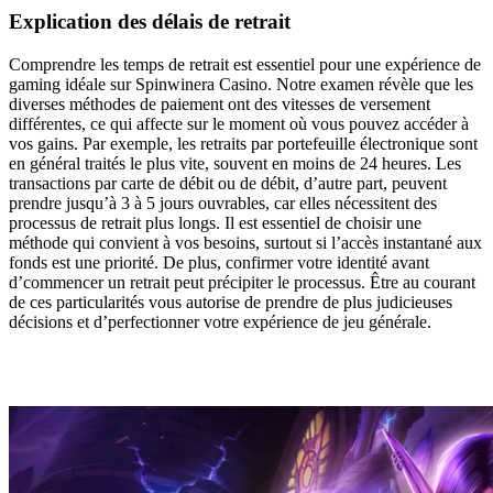
Explication des délais de retrait
Comprendre les temps de retrait est essentiel pour une expérience de
gaming idéale sur Spinwinera Casino. Notre examen révèle que les
diverses méthodes de paiement ont des vitesses de versement
différentes, ce qui affecte sur le moment où vous pouvez accéder à
vos gains. Par exemple, les retraits par portefeuille électronique sont
en général traités le plus vite, souvent en moins de 24 heures. Les
transactions par carte de débit ou de débit, d’autre part, peuvent
prendre jusqu’à 3 à 5 jours ouvrables, car elles nécessitent des
processus de retrait plus longs. Il est essentiel de choisir une
méthode qui convient à vos besoins, surtout si l’accès instantané aux
fonds est une priorité. De plus, confirmer votre identité avant
d’commencer un retrait peut précipiter le processus. Être au courant
de ces particularités vous autorise de prendre de plus judicieuses
décisions et d’perfectionner votre expérience de jeu générale.
Offres d’assistance clientèle