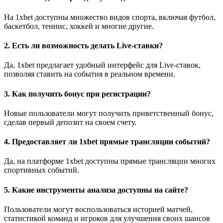
На 1xbet доступны множество видов спорта, включая футбол,
баскетбол, теннис, хоккей и многие другие.
2. Есть ли возможность делать Live-ставки?
Да, 1xbet предлагает удобный интерфейс для Live-ставок,
позволяя ставить на события в реальном времени.
3. Как получить бонус при регистрации?
Новые пользователи могут получить приветственный бонус,
сделав первый депозит на своем счету.
4. Предоставляет ли 1xbet прямые трансляции событий?
Да, на платформе 1xbet доступны прямые трансляции многих
спортивных событий.
5. Какие инструменты анализа доступны на сайте?
Пользователи могут воспользоваться историей матчей,
статистикой команд и игроков для улучшения своих шансов