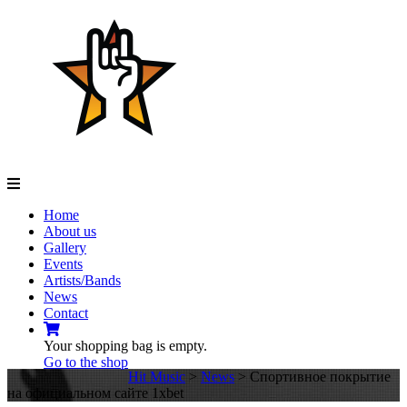
Navigation
Home
About us
Gallery
Events
Artists/Bands
News
Contact
Your shopping bag is empty.
Go to the shop
Hit Music
>
News
>
Спортивное покрытие
на официальном сайте 1xbet