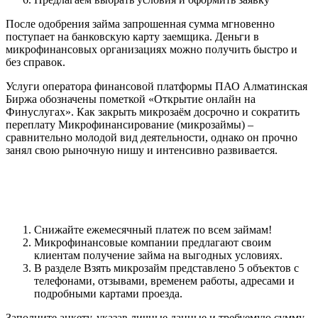
После одобрения займа запрошенная сумма мгновенно
поступает на банковскую карту заемщика. Деньги в
микрофинансовых организациях можно получить быстро и
без справок.
Услуги оператора финансовой платформы ПАО Алматинская
Биржа обозначены пометкой «Открытие онлайн на
Финуслугах». Как закрыть микрозаём досрочно и сократить
переплату Микрофинансирование (микрозаймы) –
сравнительно молодой вид деятельности, однако он прочно
занял свою рыночную нишу и интенсивно развивается.
Взять займы срочно онлайн –
предложения МФО Костромы
Снижайте ежемесячный платеж по всем займам!
Микрофинансовые компании предлагают своим
клиентам получение займа на выгодных условиях.
В разделе Взять микрозайм представлено 5 объектов с
телефонами, отзывами, временем работы, адресами и
подробными картами проезда.
Заполните анкету, указав личные данные и требуемую сумму