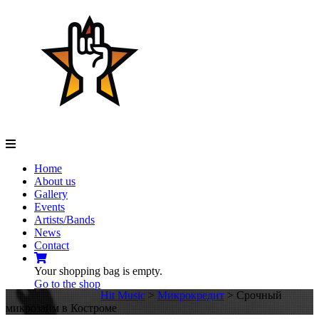
Navigation
Home
About us
Gallery
Events
Artists/Bands
News
Contact
Your shopping bag is empty.
Go to the shop
Hit Music
>
Микрокредит
>
Срочный
микрозайм в Костроме