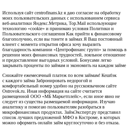
получить займы
Используя сайт centrofinans.kz я даю согласие на обработку
моих пользовательских данных с использованием сервиса
веб-аналитики Яндекс.Метрика, Top.Mail использующие
технологию «cookie» и принимаю условия Политики и
Пользовательского соглашения Как прийти к финансовому
благополучию, если вы тонете в займах Я Ваш постоянный
клиент с момента открытия офиса хочу выразить
благодарность компании «Центрофинанс групп» за помощь в
решении моих финансовых трудностей, лояльное отношение
и предоставление выгодных условий. Бонусами легко
закрывать проценты по займам и экономить на каждом займе
Снижайте ежемесячный платеж по всем займам! Кешбэк
с каждого займа Забронировать недорогой и
комфортабельный номер удобно на русскоязычном сайте
Ostrovok.ru. Иная информация на сайте считается
размещенной ООО «МБ Маркетплейс», если иное явно не
следует из существа размещаемой информации. Изучаю
аналитику и помогаю пользователям разобраться в
микрофинансовых продуктах. ЗаймЭксперт.ру представил
список лучших предложений МФО в Костроме, в которых
можно оформить онлайн займ круглосуточно и без отказа.