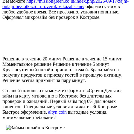
Вы можете
https://missiongreen.co.in/index.php/2025/09/17/zajm-
onlajn-bez-otkaza-i-proverok-v-kazahstane/
оформить займ в
любое удобное время. Все прозрачно, условия понятные.
Оформлял микрозайм без проверок в Костроме.
Частые вопросы по рубрике
Микрофинансовые организации в
Костроме
Решение в течение 20 минут Решение в течение 15 минут
Моментальное решение Решение в течение 5 минут
Круглосуточный онлайн прием платежей. Брала займ на
покупку продуктов к приезду гостей в прошлую пятницу.
Решение всегда приходит за пару минут.
С нашей помощью вы можете оформить «СрочноДеньги»
займ на карту мгновенно в Костроме без длительных
проверок и ожиданий. Первый займ под 0% для новых
клиентов. Специальные условия для жителей Костроме.
Быстрое оформление,
altyn coin
выгодные условия,
минимальные требования