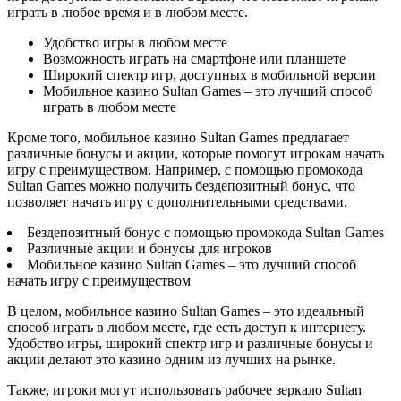
играть в любое время и в любом месте.
Удобство игры в любом месте
Возможность играть на смартфоне или планшете
Широкий спектр игр, доступных в мобильной версии
Мобильное казино Sultan Games – это лучший способ
играть в любом месте
Кроме того, мобильное казино Sultan Games предлагает
различные бонусы и акции, которые помогут игрокам начать
игру с преимуществом. Например, с помощью промокода
Sultan Games можно получить бездепозитный бонус, что
позволяет начать игру с дополнительными средствами.
Бездепозитный бонус с помощью промокода Sultan Games
Различные акции и бонусы для игроков
Мобильное казино Sultan Games – это лучший способ
начать игру с преимуществом
В целом, мобильное казино Sultan Games – это идеальный
способ играть в любом месте, где есть доступ к интернету.
Удобство игры, широкий спектр игр и различные бонусы и
акции делают это казино одним из лучших на рынке.
Также, игроки могут использовать рабочее зеркало Sultan