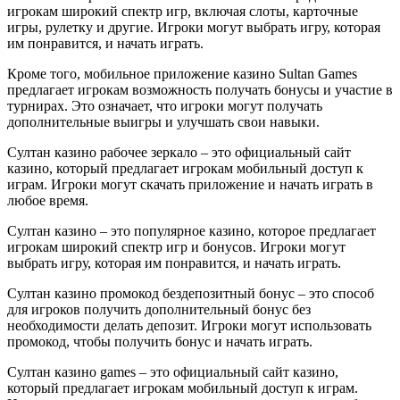
игрокам широкий спектр игр, включая слоты, карточные
игры, рулетку и другие. Игроки могут выбрать игру, которая
им понравится, и начать играть.
Кроме того, мобильное приложение казино Sultan Games
предлагает игрокам возможность получать бонусы и участие в
турнирах. Это означает, что игроки могут получать
дополнительные выигры и улучшать свои навыки.
Султан казино рабочее зеркало – это официальный сайт
казино, который предлагает игрокам мобильный доступ к
играм. Игроки могут скачать приложение и начать играть в
любое время.
Султан казино – это популярное казино, которое предлагает
игрокам широкий спектр игр и бонусов. Игроки могут
выбрать игру, которая им понравится, и начать играть.
Султан казино промокод бездепозитный бонус – это способ
для игроков получить дополнительный бонус без
необходимости делать депозит. Игроки могут использовать
промокод, чтобы получить бонус и начать играть.
Султан казино games – это официальный сайт казино,
который предлагает игрокам мобильный доступ к играм.