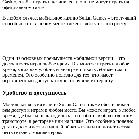
Casino, чтобы играть в казино, если они не могут играть на
официальном сайте.
В любом случае, мобильное казино Sultan Games – это лучший
способ играть в любом месте, где есть доступ к интернету.
Преимущества мобильной версии
казино Sultan Games
Один из основных преимуществ мобильной версии – это
доступность игр в любое время. Вы можете играть в любое
время, когда вам удобно, и не ограничивать себя местом и
временем. Это особенно полезно для тех, кто имеет
ограниченный доступ к компьютеру или интернету.
Удобство и доступность
Мобильная версия казино Sultan Games также обеспечивает
вам доступ к играм в любом месте. Вы можете играть в любое
время, где бы вы не находились – на работе, в общественном
транспорте, в ресторане или на пляже. Это особенно полезно
для тех, кто имеет активный образ жизни и не может всегда
быть связан с компьютером.