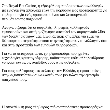
Στο Royal Bet Casino, η εξασφάλιση απρόσκοπτων συναλλαγών
με ενισχυμένη ασφάλεια είναι την κορυφαία μας προτεραιότητα για
τη δημιουργία ενός προστατευμένου και λειτουργικού
περιβάλλοντος παιχνιδιού.
Αναγνωρίζουμε ότι οι ασφαλείς πληρωμές καλλιεργούν
εμπιστοσύνη και αυτή η εξάρτηση αποτελεί τον ακρογωνιαίο λίθο
των δραστηριοτήτων μας. Είναι ζωτικής σημασίας για εμάς να
δώσουμε προτεραιότητα τόσο στην ταχύτητα των συναλλαγών όσο
και στην προστασία των ευπαθών πληροφοριών.
Για να το πετύχουμε αυτό, χρησιμοποιούμε προηγμένες
τεχνολογίες κρυπτογράφησης, καθιστώντας κάθε αλληλεπίδραση
γρήγορη και χωρίς συμβιβασμούς στην ασφάλεια.
Για τους πολύτιμους μας πελάτες στην Ελλάδα, η εμπιστοσύνη
στην αξιοπιστία των συναλλαγών τους βελτιώνει την εμπειρία
παιχνιδιού τους.
Προσφορές και προωθητικές ενέργειες
επιβράβευσης μπόνους
Η αποκάλυψη μιας πληθώρας από ανταποδοτικές προσφορές και