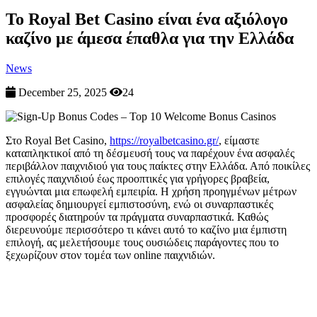
Το Royal Bet Casino είναι ένα αξιόλογο
καζίνο με άμεσα έπαθλα για την Ελλάδα
News
December 25, 2025
24
Στο Royal Bet Casino,
https://royalbetcasino.gr/
, είμαστε
καταπληκτικοί από τη δέσμευσή τους να παρέχουν ένα ασφαλές
περιβάλλον παιχνιδιού για τους παίκτες στην Ελλάδα. Από ποικίλες
επιλογές παιχνιδιού έως προοπτικές για γρήγορες βραβεία,
εγγυώνται μια επωφελή εμπειρία. Η χρήση προηγμένων μέτρων
ασφαλείας δημιουργεί εμπιστοσύνη, ενώ οι συναρπαστικές
προσφορές διατηρούν τα πράγματα συναρπαστικά. Καθώς
διερευνούμε περισσότερο τι κάνει αυτό το καζίνο μια έμπιστη
επιλογή, ας μελετήσουμε τους ουσιώδεις παράγοντες που το
ξεχωρίζουν στον τομέα των online παιχνιδιών.
Μια πολλαπλότητα παιχνιδιών για κάθε
παίκτη