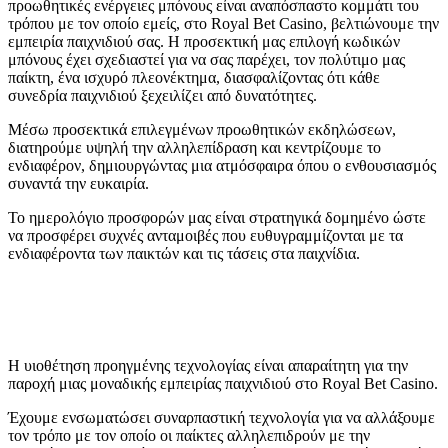
προωθητικές ενέργειες μπόνους είναι αναπόσπαστο κομμάτι του
τρόπου με τον οποίο εμείς, στο Royal Bet Casino, βελτιώνουμε την
εμπειρία παιχνιδιού σας. Η προσεκτική μας επιλογή κωδικών
μπόνους έχει σχεδιαστεί για να σας παρέχει, τον πολύτιμο μας
παίκτη, ένα ισχυρό πλεονέκτημα, διασφαλίζοντας ότι κάθε
συνεδρία παιχνιδιού ξεχειλίζει από δυνατότητες.
Μέσω προσεκτικά επιλεγμένων προωθητικών εκδηλώσεων,
διατηρούμε υψηλή την αλληλεπίδραση και κεντρίζουμε το
ενδιαφέρον, δημιουργώντας μια ατμόσφαιρα όπου ο ενθουσιασμός
συναντά την ευκαιρία.
Το ημερολόγιο προσφορών μας είναι στρατηγικά δομημένο ώστε
να προσφέρει συχνές ανταμοιβές που ευθυγραμμίζονται με τα
ενδιαφέροντα των παικτών και τις τάσεις στα παιχνίδια.
Τεχνολογία αιχμής για μια καθηλωτική
εμπειρία
Η υιοθέτηση προηγμένης τεχνολογίας είναι απαραίτητη για την
παροχή μιας μοναδικής εμπειρίας παιχνιδιού στο Royal Bet Casino.
Έχουμε ενσωματώσει συναρπαστική τεχνολογία για να αλλάξουμε
τον τρόπο με τον οποίο οι παίκτες αλληλεπιδρούν με την